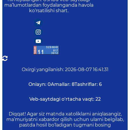
ma’lumotlardan foydalanganda havola
ko‘rsatilishi shart.
Oxirgi yangilanish
:
2026-08-07 16:41:31
Onlayn:
0
Amallar:
8
Tashriflar:
6
Veb-saytdagi o‘rtacha vaqt:
22
Diqqat! Agar siz matnda xatoliklarni aniqlasangiz,
ma’muriyatni xabardor qilish uchun ularni belgilab,
pastda hosil bo‘ladigan tugmani bosing