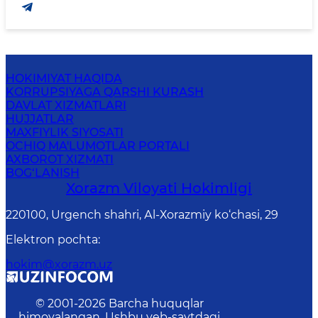
HOKIMIYAT HAQIDA
KORRUPSIYAGA QARSHI KURASH
DAVLAT XIZMATLARI
HUJJATLAR
MAXFIYLIK SIYOSATI
OCHIQ MA'LUMOTLAR PORTALI
AXBOROT XIZMATI
BOG‘LANISH
Xorazm Vilоyati Hоkimligi
220100, Urgеnch shаhri, Аl-Хоrаzmiy ko‘chаsi, 29
Elektron pochta
:
hokim@xorazm.uz
© 2001-
2026
Barcha huquqlar
himoyalangan. Ushbu veb-saytdagi