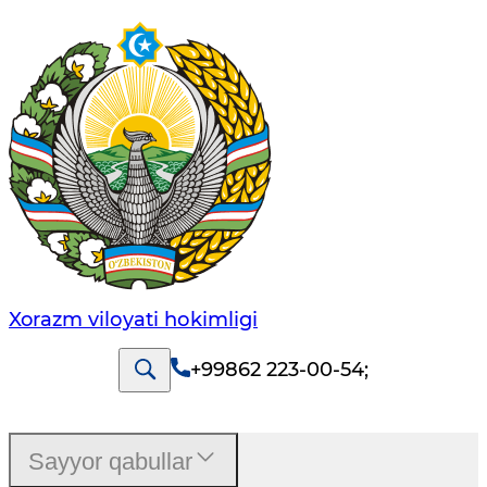
Xorazm vilоyati hоkimligi
+99862 223-00-54
;
Sayyor qabullar