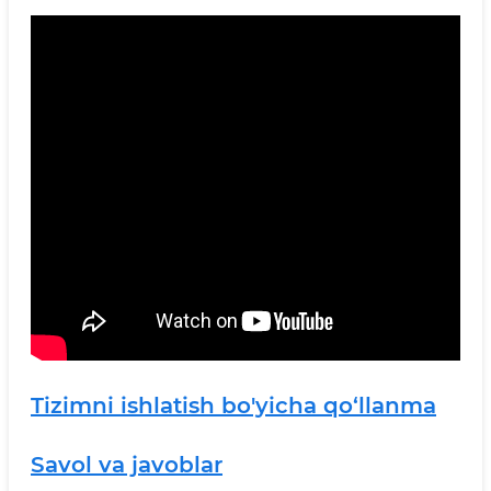
Tizimni ishlatish bo'yicha qo‘llanma
Savol va javoblar