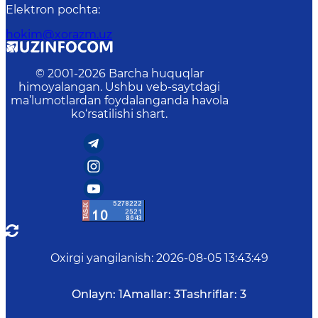
Elektron pochta
:
hokim@xorazm.uz
© 2001-
2026
Barcha huquqlar
himoyalangan. Ushbu veb-saytdagi
ma’lumotlardan foydalanganda havola
ko‘rsatilishi shart.
Oxirgi yangilanish
:
2026-08-05 13:43:49
Onlayn:
1
Amallar:
3
Tashriflar:
3