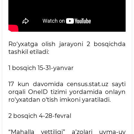
Ro‘yxatga olish jarayoni 2 bosqichda
tashkil etiladi:
1 bosqich 15-31-yanvar
17 kun davomida census.stat.uz sayti
orqali OneID tizimi yordamida onlayn
ro‘yxatdan o‘tish imkoni yaratiladi.
2 bosqich 4-28-fevral
“Mahalla yettiligi” a’zolari uyma-uy