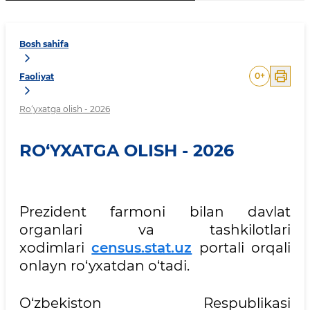
Bosh sahifa
0
+
Faoliyat
Ro‘yxatga olish - 2026
RO‘YXATGA OLISH - 2026
Prezident farmoni bilan davlat
organlari va tashkilotlari
xodimlari
census.stat.uz
portali orqali
onlayn ro‘yxatdan o‘tadi.
O‘zbekiston Respublikasi