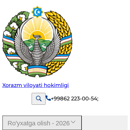
Xorazm vilоyati hоkimligi
+99862 223-00-54
;
Ro'yxatga olish - 2026