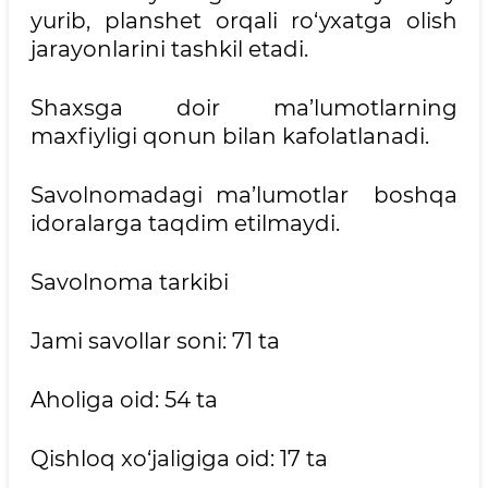
yurib, planshet orqali ro‘yxatga olish
jarayonlarini tashkil etadi.
Shaxsga doir ma’lumotlarning
maxfiyligi qonun bilan kafolatlanadi.
Savolnomadagi ma’lumotlar boshqa
idoralarga taqdim etilmaydi.
Savolnoma tarkibi
Jami savollar soni: 71 ta
Aholiga oid: 54 ta
Qishloq xo‘jaligiga oid: 17 ta