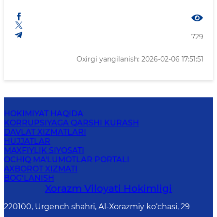
729
Oxirgi yangilanish: 2026-02-06 17:51:51
HOKIMIYAT HAQIDA
KORRUPSIYAGA QARSHI KURASH
DAVLAT XIZMATLARI
HUJJATLAR
MAXFIYLIK SIYOSATI
OCHIQ MA'LUMOTLAR PORTALI
AXBOROT XIZMATI
BOG‘LANISH
Xorazm Vilоyati Hоkimligi
220100, Urgеnch shаhri, Аl-Хоrаzmiy ko‘chаsi, 29