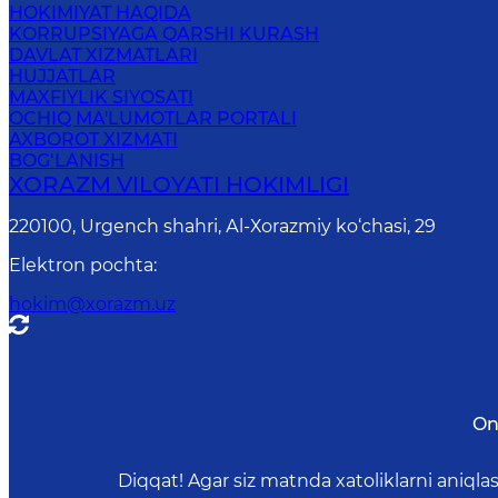
HOKIMIYAT HAQIDA
KORRUPSIYAGA QARSHI KURASH
DAVLAT XIZMATLARI
HUJJATLAR
MAXFIYLIK SIYOSATI
OCHIQ MA'LUMOTLAR PORTALI
AXBOROT XIZMATI
BOG‘LANISH
XORAZM VILОYATI HОKIMLIGI
220100, Urgеnch shаhri, Аl-Хоrаzmiy ko‘chаsi, 29
Elektron pochta
:
hokim@xorazm.uz
On
Diqqat! Agar siz matnda xatoliklarni aniql