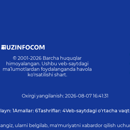
© 2001-
2026
Barcha huquqlar
himoyalangan. Ushbu veb-saytdagi
ma’lumotlardan foydalanganda havola
ko‘rsatilishi shart.
Oxirgi yangilanish
:
2026-08-07 16:41:31
layn:
1
Amallar:
6
Tashriflar:
4
Veb-saytdagi o‘rtacha vaqt
asangiz, ularni belgilab, ma'muriyatni xabardor qilish 