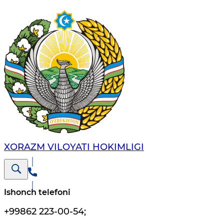
XORAZM VILОYATI HОKIMLIGI
Ishonch telefoni
+99862 223-00-54
;