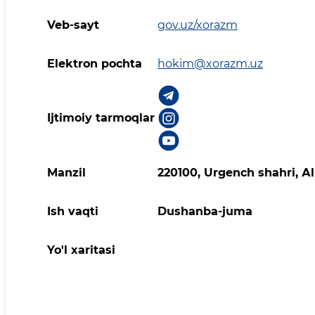
Veb-sayt
gov.uz/xorazm
Elektron pochta
hokim@xorazm.uz
Ijtimoiy tarmoqlar
Manzil
220100, Urgеnch shаhri, Аl
Ish vaqti
Dushanba-juma
Yo'l xaritasi