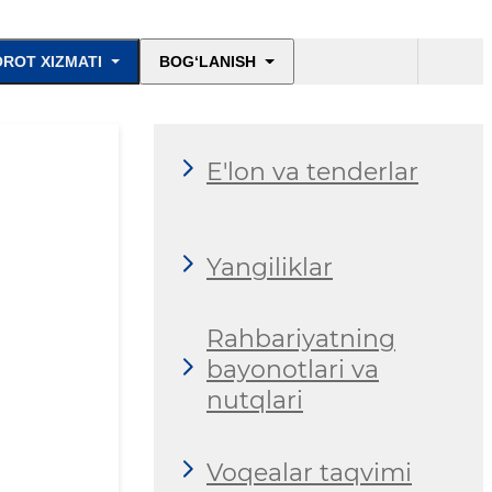
ROT XIZMATI
BOG‘LANISH
E'lon va tenderlar
Yangiliklar
Rahbariyatning
bayonotlari va
nutqlari
Voqealar taqvimi