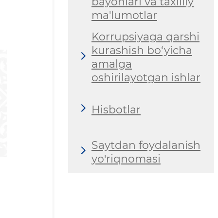
bayonlari va taxliliy
ma'lumotlar
Korrupsiyaga qarshi
kurashish bo‘yicha
amalga
oshirilayotgan ishlar
Hisbotlar
Saytdan foydalanish
yo'riqnomasi