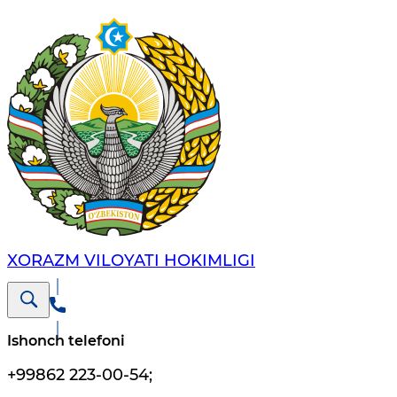
XORAZM VILОYATI HОKIMLIGI
Ishonch telefoni
+99862 223-00-54
;