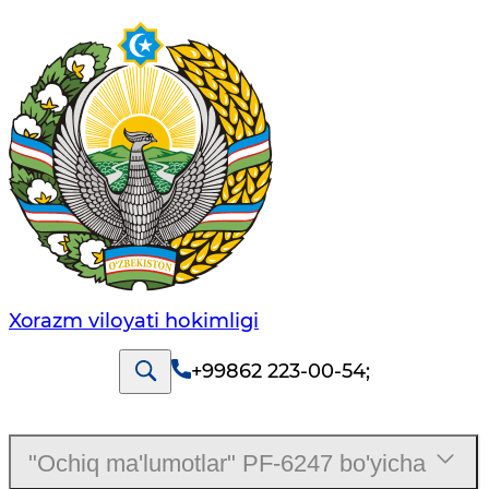
Xorazm vilоyati hоkimligi
+99862 223-00-54
;
"Ochiq ma'lumotlar" PF-6247 bo'yicha