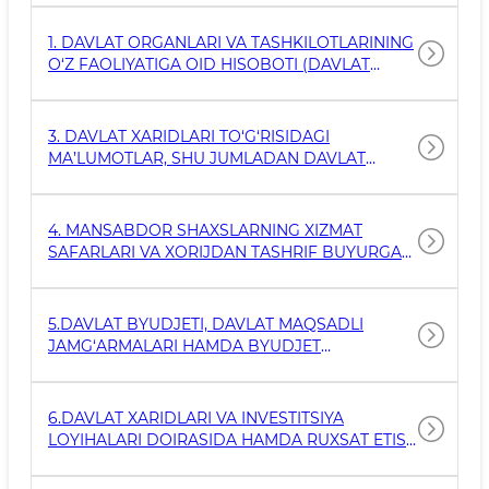
1. DAVLAT ORGANLARI VA TASHKILOTLARINING
O‘Z FAOLIYATIGA OID HISOBOTI (DAVLAT
SIRLARI VA XIZMATDA FOYDALANISH UCHUN
MO‘LJALLANGAN MA’LUMOTLAR BUNDAN
MUSTASNO).
3. DAVLAT XARIDLARI TO‘G‘RISIDAGI
MA’LUMOTLAR, SHU JUMLADAN DAVLAT
XARIDLARINI AMALGA OSHIRUVCHI SHAXSLAR
TOMONIDAN TO‘G‘RIDAN-TO‘G‘RI
SHARTNOMALAR BO‘YICHA XARID
4. MANSABDOR SHAXSLARNING XIZMAT
QILINADIGAN TOVARLAR (ISHLAR, XIZMATLAR)
SAFARLARI VA XORIJDAN TASHRIF BUYURGAN
MEHMONLARNI KUTIB OLISH XARAJATLARI
(XIZMAT SAFARINING YOKI TASHRIFNING
MAQSADI, SUTKALIK PUL, TRANSPORT VA
5.DAVLAT BYUDJETI, DAVLAT MAQSADLI
YASHASH BILAN BOG‘LIQ XARAJATLAR
JAMG‘ARMALARI HAMDA BYUDJET
TASHKILOTLARINING BYUDJETDAN TASHQARI
JAMG‘ARMALARI HISOBIGA XARID QILINISHI
REJALASHTIRILGAN TOVARLAR (ISHLAR,
6.DAVLAT XARIDLARI VA INVESTITSIYA
XIZMATLAR) TO‘G‘RISIDAGI MA’LUMOTLAR.
LOYIHALARI DOIRASIDA HAMDA RUXSAT ETISH
XUSUSIYATIGA EGA HUJJATLARNI BERISH
BO‘YICHA TASHKIL ETILADIGAN XARID