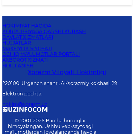
HOKIMIYAT HAQIDA
KORRUPSIYAGA QARSHI KURASH
DAVLAT XIZMATLARI
HUJJATLAR
MAXFIYLIK SIYOSATI
OCHIQ MA'LUMOTLAR PORTALI
AXBOROT XIZMATI
BOG‘LANISH
Xorazm Vilоyati Hоkimligi
220100, Urgеnch shаhri, Аl-Хоrаzmiy ko‘chаsi, 29
Elektron pochta
:
hokim@xorazm.uz
© 2001-
2026
Barcha huquqlar
himoyalangan. Ushbu veb-saytdagi
ma’lumotlardan foydalanganda havola