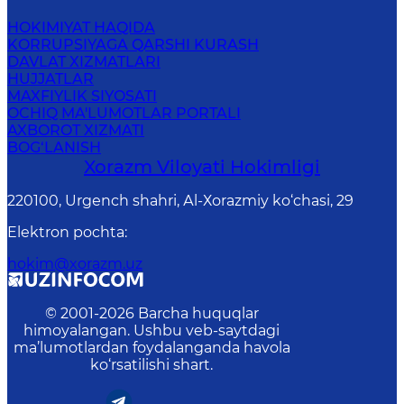
HOKIMIYAT HAQIDA
KORRUPSIYAGA QARSHI KURASH
DAVLAT XIZMATLARI
HUJJATLAR
MAXFIYLIK SIYOSATI
OCHIQ MA'LUMOTLAR PORTALI
AXBOROT XIZMATI
BOG‘LANISH
Xorazm Vilоyati Hоkimligi
220100, Urgеnch shаhri, Аl-Хоrаzmiy ko‘chаsi, 29
Elektron pochta
:
hokim@xorazm.uz
© 2001-
2026
Barcha huquqlar
himoyalangan. Ushbu veb-saytdagi
ma’lumotlardan foydalanganda havola
ko‘rsatilishi shart.