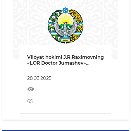
Viloyat hokimi J.R.Raximovning
«LOR Doctor Jumashev»
xususiy klinikasining
ochilishidagi T A B R I K S O‘ Z I
28.03.2025
65