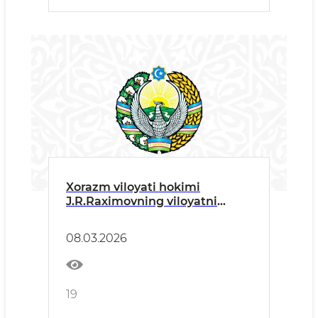
Xorazm viloyati hokimi
J.R.Raximovning viloyatni
ijtimoiy-iqtisodiy
rivojlantirishning 2025-yil
08.03.2026
yakunlariga bag‘ishlangan
matbuot anjumanidagi M A’ R
U Z A S I
19