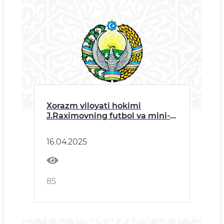
Xorazm viloyati hokimi
J.Raximovning futbol va mini-
futbol bo‘yicha “Davlat
xavfsizlik xizmati kubogi”
16.04.2025
musobaqasining ochilish
marosimidagi T A B R I K SO‘ Z I
85