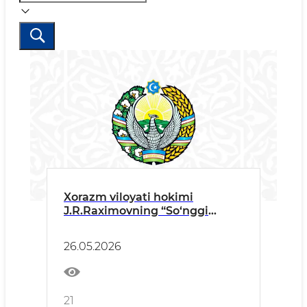
Xorazm viloyati hokimi
J.R.Raximovning “So‘nggi
qo‘ng‘iroq” tadbiridagi TABRIK
SO‘ZI
26.05.2026
21