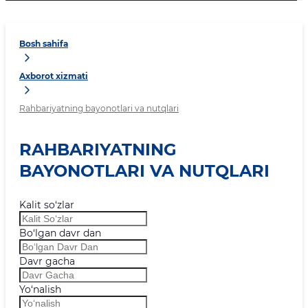
Bosh sahifa
Axborot xizmati
Rahbariyatning bayonotlari va nutqlari
RAHBARIYATNING
BAYONOTLARI VA NUTQLARI
Kalit so‘zlar
Bo‘lgan davr dan
Davr gacha
Yo‘nalish