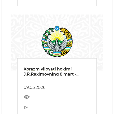
Xorazm viloyati hokimi
J.R.Raximovning 8 mart -
Xalqaro xotin-qizlar kuni
bayram tadbiridagi ma’ruzasi
09.03.2026
19