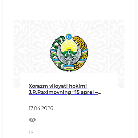
Xorazm viloyati hokimi
J.R.Raximovning “15 aprel –
Madaniyat va san’at xodimlari
kuni” munosabati bilan
17.04.2026
o‘tkaziladigan tadbirdagi T A B
R I K S O‘ Z I
15