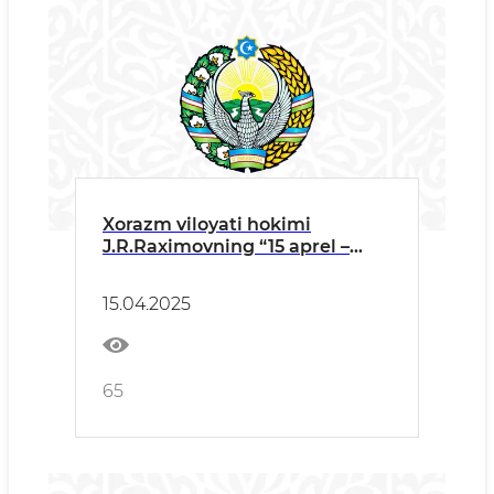
Xorazm viloyati hokimi
J.R.Raximovning “15 aprel –
Madaniyat va san’at xodimlari
kuni” munosabati bilan
15.04.2025
o‘tkazilgan tadbirdagi T A B R I
K S O‘ Z I
65