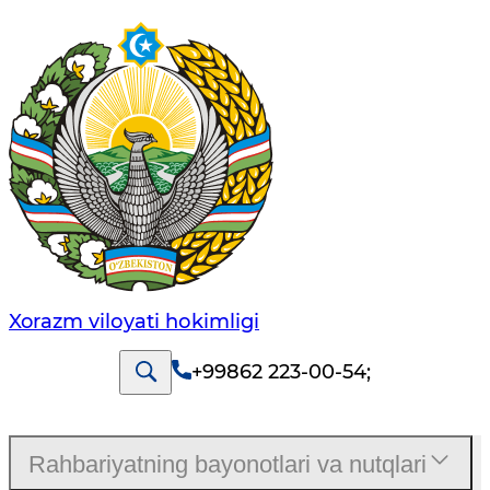
Xorazm vilоyati hоkimligi
+99862 223-00-54
;
Rahbariyatning bayonotlari va nutqlari