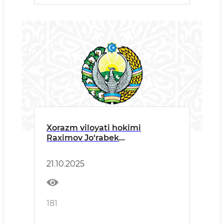
Xorazm viloyati hokimi
Raximov Jo‘rabek
Raximovichning O‘zbek tili
bayrami munosabati bilan
21.10.2025
xalqimizga yo‘llagan TABRIGI
181