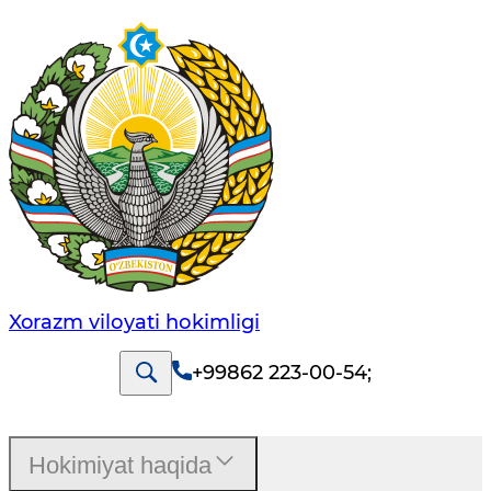
Xorazm vilоyati hоkimligi
+99862 223-00-54
;
Hokimiyat haqida