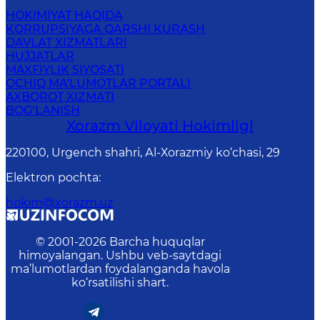
HOKIMIYAT HAQIDA
KORRUPSIYAGA QARSHI KURASH
DAVLAT XIZMATLARI
HUJJATLAR
MAXFIYLIK SIYOSATI
OCHIQ MA'LUMOTLAR PORTALI
AXBOROT XIZMATI
BOG‘LANISH
Xorazm Vilоyati Hоkimligi
220100, Urgеnch shаhri, Аl-Хоrаzmiy ko‘chаsi, 29
Elektron pochta
:
hokim@xorazm.uz
© 2001-
2026
Barcha huquqlar
himoyalangan. Ushbu veb-saytdagi
ma’lumotlardan foydalanganda havola
ko‘rsatilishi shart.