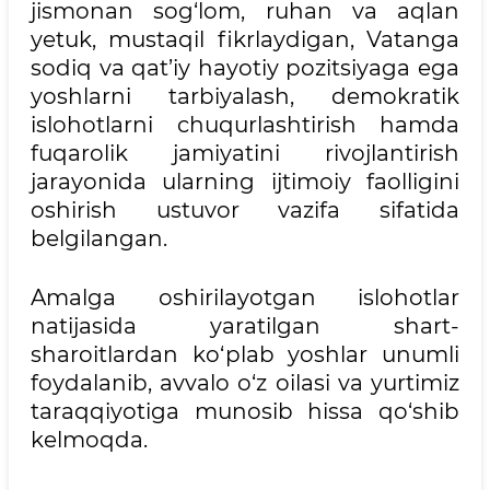
jismonan sog‘lom, ruhan va aqlan
yetuk, mustaqil fikrlaydigan, Vatanga
sodiq va qat’iy hayotiy pozitsiyaga ega
yoshlarni tarbiyalash, demokratik
islohotlarni chuqurlashtirish hamda
fuqarolik jamiyatini rivojlantirish
jarayonida ularning ijtimoiy faolligini
oshirish ustuvor vazifa sifatida
belgilangan.
Amalga oshirilayotgan islohotlar
natijasida yaratilgan shart-
sharoitlardan ko‘plab yoshlar unumli
foydalanib, avvalo o‘z oilasi va yurtimiz
taraqqiyotiga munosib hissa qo‘shib
kelmoqda.