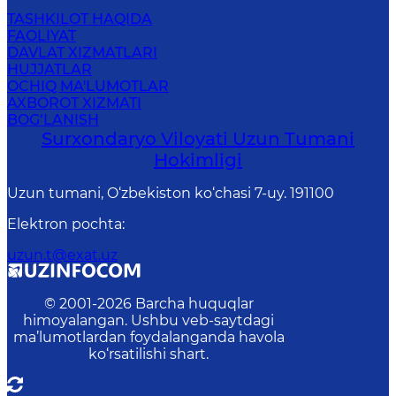
TASHKILOT HAQIDA
FAOLIYAT
DAVLAT XIZMATLARI
HUJJATLAR
OCHIQ MA'LUMOTLAR
AXBOROT XIZMATI
BOG‘LANISH
Surxondaryo Viloyati Uzun Tumani
Hokimligi
Uzun tumani, O‘zbekiston ko‘chasi 7-uy. 191100
Elektron pochta
:
uzun.t@exat.uz
© 2001-
2026
Barcha huquqlar
himoyalangan. Ushbu veb-saytdagi
ma’lumotlardan foydalanganda havola
ko‘rsatilishi shart.