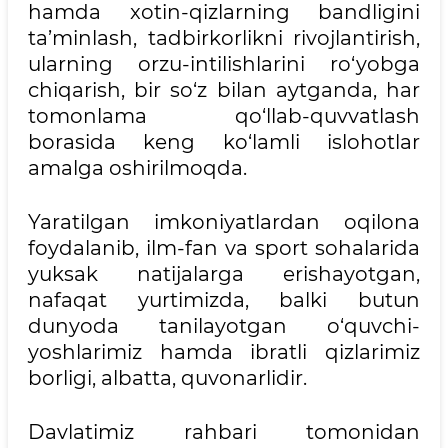
hamda xotin-qizlarning bandligini
ta’minlash, tadbirkorlikni rivojlantirish,
ularning orzu-intilishlarini ro‘yobga
chiqarish, bir so‘z bilan aytganda, har
tomonlama qo‘llab-quvvatlash
borasida keng ko‘lamli islohotlar
amalga oshirilmoqda.
Yaratilgan imkoniyatlardan oqilona
foydalanib, ilm-fan va sport sohalarida
yuksak natijalarga erishayotgan,
nafaqat yurtimizda, balki butun
dunyoda tanilayotgan o‘quvchi-
yoshlarimiz hamda ibratli qizlarimiz
borligi, albatta, quvonarlidir.
Davlatimiz rahbari tomonidan