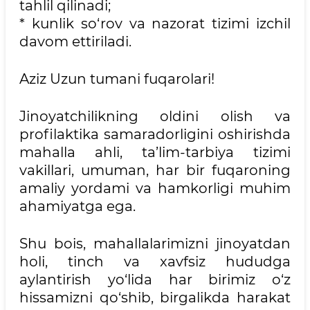
tahlil qilinadi;
* kunlik so‘rov va nazorat tizimi izchil
davom ettiriladi.
Aziz Uzun tumani fuqarolari!
Jinoyatchilikning oldini olish va
profilaktika samaradorligini oshirishda
mahalla ahli, ta’lim-tarbiya tizimi
vakillari, umuman, har bir fuqaroning
amaliy yordami va hamkorligi muhim
ahamiyatga ega.
Shu bois, mahallalarimizni jinoyatdan
holi, tinch va xavfsiz hududga
aylantirish yo‘lida har birimiz o‘z
hissamizni qo‘shib, birgalikda harakat