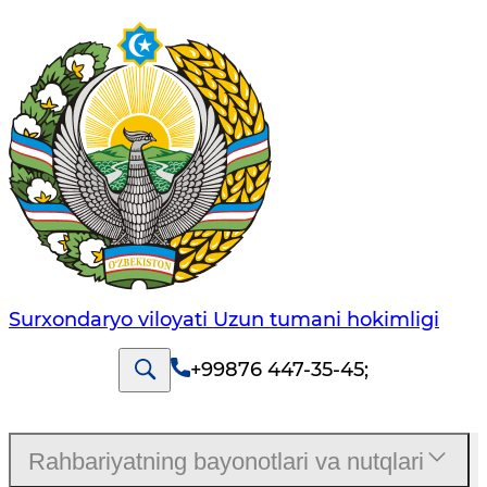
Surxondaryo viloyati Uzun tumani hokimligi
+99876 447-35-45
;
Rahbariyatning bayonotlari va nutqlari