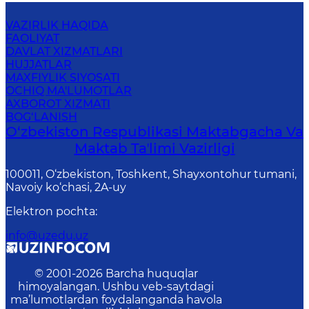
VAZIRLIK HAQIDA
FAOLIYAT
DAVLAT XIZMATLARI
HUJJATLAR
MAXFIYLIK SIYOSATI
OCHIQ MA'LUMOTLAR
AXBOROT XIZMATI
BOG‘LANISH
O‘zbekiston Respublikasi Maktabgacha Va
Maktab Taʼlimi Vazirligi
100011, O‘zbekiston, Toshkent, Shayxontohur tumani,
Navoiy ko‘chasi, 2A-uy
Elektron pochta
:
info@uzedu.uz
© 2001-
2026
Barcha huquqlar
himoyalangan. Ushbu veb-saytdagi
ma’lumotlardan foydalanganda havola