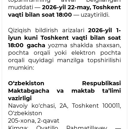
muddati —
2026-yil 22-may, Toshkent
vaqti bilan soat 18:00
— uzaytirildi.
Qiziqish bildirish arizalari
2026-yil 1-
iyun kuni Toshkent vaqti bilan soat
18:00 gacha
yozma shaklda shaxsan,
pochta orqali yoki elektron pochta
orqali quyidagi manzilga topshirilishi
mumkin:
O‘zbekiston Respublikasi
Maktabgacha va maktab ta’limi
vazirligi
Navoiy ko‘chasi, 2A, Toshkent 100011,
O‘zbekiston
205-xona, 2-qavat
Kimga: Oyatillo Rahmatillayev —