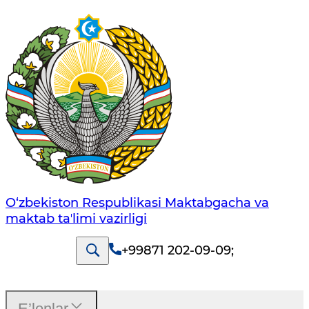
O‘zbekiston Respublikasi Maktabgacha va
maktab taʼlimi vazirligi
+99871 202-09-09
;
E’lonlar