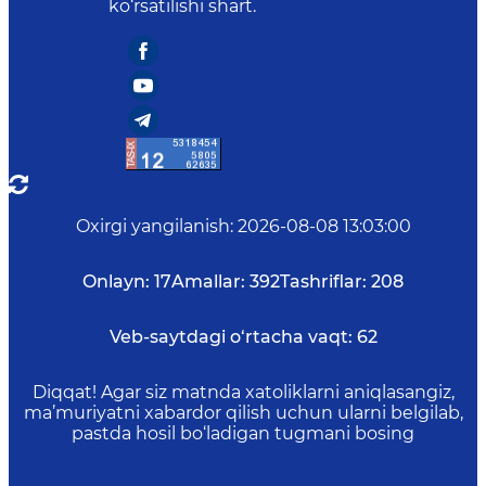
ko‘rsatilishi shart.
Oxirgi yangilanish
:
2026-08-08 13:03:00
Onlayn:
17
Amallar:
392
Tashriflar:
208
Veb-saytdagi o‘rtacha vaqt:
62
Diqqat! Agar siz matnda xatoliklarni aniqlasangiz,
ma’muriyatni xabardor qilish uchun ularni belgilab,
pastda hosil bo‘ladigan tugmani bosing