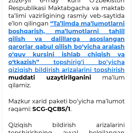
2026-yil 6-may kuni O‘zbekiston
Respublikasi Maktabgacha va maktab
ta’limi vazirligining rasmiy veb-saytida
e’lon qilingan
“Ta’limda ma’lumotlarni
boshqarish, ma’lumotlarni tahlil
qilish va dalillarga asoslangan
qarorlar qabul qilish bo‘yicha aralash
o‘quv kursini ishlab chiqish va
o‘tkazish”
topshirig‘i bo‘yicha
qiziqish bildirish arizalarini topshirish
muddati uzaytirilganini
ma’lum
qilamiz.
Mazkur xarid paketi bo‘yicha ma’lumot
raqami:
SCG-QCBS/1
.
Qiziqish bildirish arizalarini
topshirishning avval belgilangan