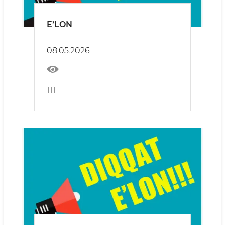
E’LON
08.05.2026
111