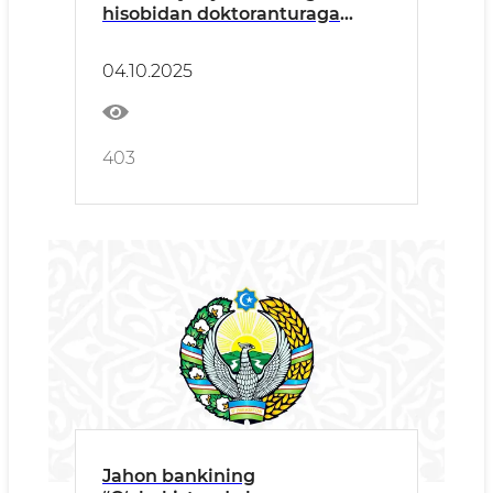
hisobidan doktoranturaga
(DSc) qabul kvota soni – 2 nafar,
tayanch doktorantura (PhD) – 5
04.10.2025
nafar qilib belgilangan
403
Jahon bankining