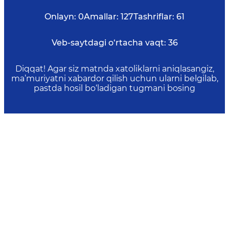
Onlayn:
0
Amallar:
127
Tashriflar:
61
Veb-saytdagi o‘rtacha vaqt:
36
Diqqat! Agar siz matnda xatoliklarni aniqlasangiz,
ma’muriyatni xabardor qilish uchun ularni belgilab,
pastda hosil bo‘ladigan tugmani bosing