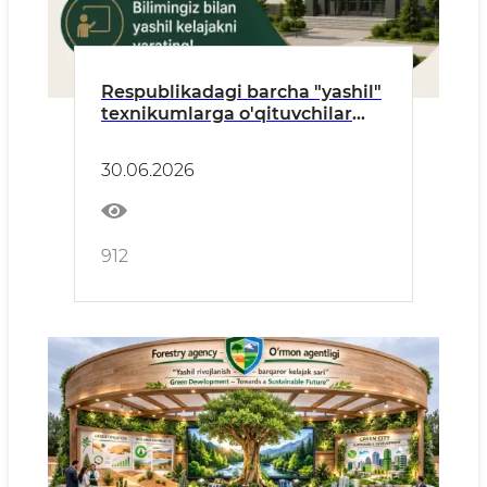
Respublikadagi barcha "yashil"
texnikumlarga o'qituvchilar
ishga qabul qilinadi!
30.06.2026
912