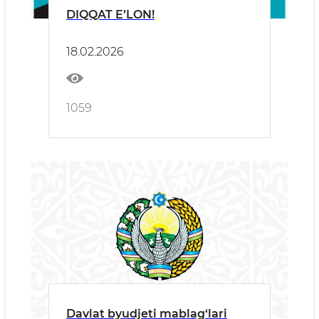
DIQQAT E’LON!
18.02.2026
1059
Davlat byudjeti mablag‘lari