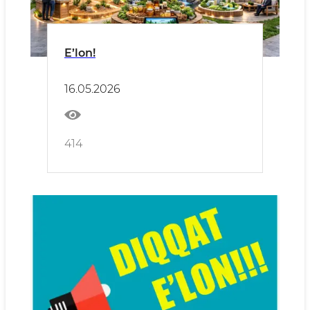
E’lon!
16.05.2026
414