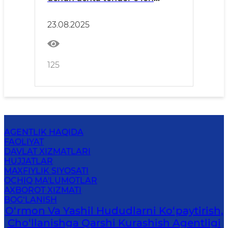
qilindi
23.08.2025
125
AGENTLIK HAQIDA
FAOLIYAT
DAVLAT XIZMATLARI
HUJJATLAR
MAXFIYLIK SIYOSATI
OCHIQ MA'LUMOTLAR
AXBOROT XIZMATI
BOG‘LANISH
O‘rmon Va Yashil Hududlarni Ko‘paytirish,
Cho‘llanishga Qarshi Kurashish Agentligi