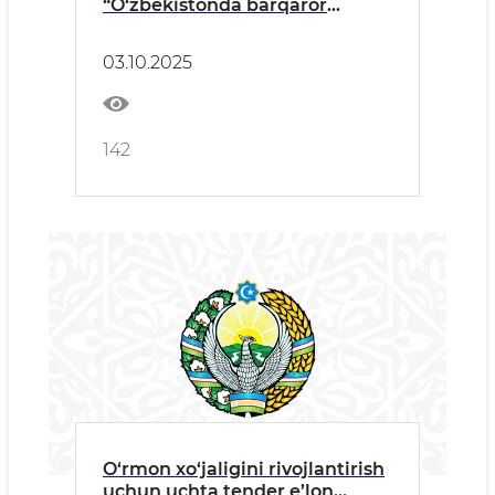
“O‘zbekistonda barqaror
o‘rmon landshaftlarini tiklash”
loyihasi ish o‘rinlariga texnik
03.10.2025
mutaxassislarni taklif etadi
142
O‘rmon xo‘jaligini rivojlantirish
uchun uchta tender e’lon