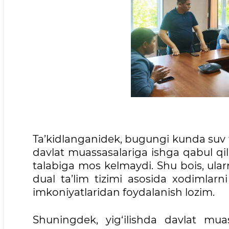
Ta’kidlanganidek, bugungi kunda suv ti
davlat muassasalariga ishga qabul qi
talabiga mos kelmaydi. Shu bois, ular
dual ta’lim tizimi asosida xodimlarni 
imkoniyatlaridan foydalanish lozim.
Shuningdek, yig‘ilishda davlat mua