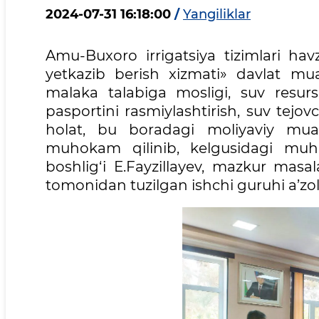
2024-07-31 16:18:00
/
Yangiliklar
Amu-Buxoro irrigatsiya tizimlari hav
yetkazib berish xizmati» davlat mu
malaka talabiga mosligi, suv resursla
pasportini rasmiylashtirish, suv tejov
holat, bu boradagi moliyaviy muam
muhokam qilinib, kelgusidagi muhi
boshlig‘i E.Fayzillaуev, mazkur masal
tomonidan tuzilgan ishchi guruhi a’zola