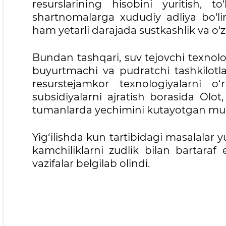
resurslarining hisobini yuritish, 
shartnomalarga xududiy adliya bo‘li
ham yetarli darajada sustkashlik va o‘zi
Bundan tashqari, suv tejovchi texnolog
buyurtmachi va pudratchi tashkilotlar
resurstejamkor texnologiyalarni o‘r
subsidiyalarni ajratish borasida Ol
tumanlarda yechimini kutayotgan muam
Yig‘ilishda kun tartibidagi masalalar 
kamchiliklarni zudlik bilan bartaraf
vazifalar belgilab olindi.