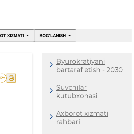
OT XIZMATI
BOG‘LANISH
Byurokratiyani
bartaraf etish - 2030
12
+
Suvchilar
kutubxonasi
Axborot xizmati
rahbari