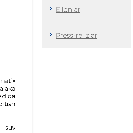
E’lonlar
Press-relizlar
zmati»
alaka
sadida
qitish
n suv