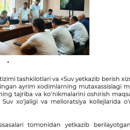
zimi tashkilotlari va «Suv yetkazib berish xi
lingan ayrim xodimlarning mutaxassislagi m
ning tajriba va ko‘nikmalarini oshirish maq
Suv xo‘jaligi va melioratsiya kollejlarida o‘
ssasalari tomonidan yetkazib berilayotga