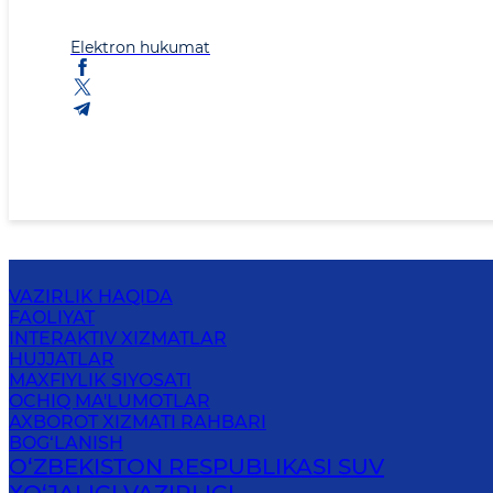
Elektron hukumat
VAZIRLIK HAQIDA
FAOLIYAT
INTERAKTIV XIZMATLAR
HUJJATLAR
MAXFIYLIK SIYOSATI
OCHIQ MA'LUMOTLAR
AXBOROT XIZMATI RAHBARI
BOG‘LANISH
O‘ZBEKISTON RESPUBLIKASI SUV