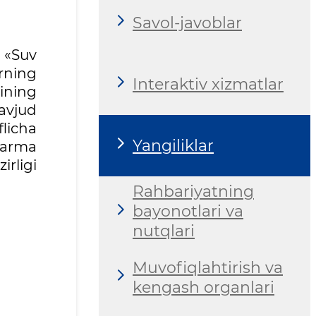
Savol-javoblar
 «Suv
rning
Interaktiv xizmatlar
rining
mavjud
licha
Yangiliklar
qarma
irligi
Rahbariyatning
bayonotlari va
nutqlari
Muvofiqlahtirish va
kengash organlari