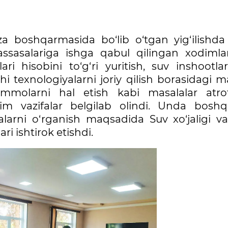
za boshqarmasida bo‘lib o‘tgan yig‘ilishda
assasalariga ishga qabul qilingan xodimla
ri hisobini to‘g‘ri yuritish, suv inshootla
chi texnologiyalarni joriy qilish borasidagi 
molarni hal etish kabi masalalar atrof
m vazifalar belgilab olindi. Unda bosh
alarni o‘rganish maqsadida Suv xo‘jaligi vaz
ri ishtirok etishdi.