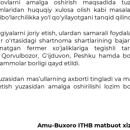
to‘lovlarni amalga oshirish maqsadida tuz
mlaridan huquqiy xulosa olish kabi masala
bo‘larchilikka yo‘l qo‘yilayotgani tanqid qilind
iyalarni joriy etish, ulardan samarali foydal
 o‘rtasidagi shartnoma shartlarining bajari
natgan fermer хo‘jaliklariga tegishli tar
ot, Qorvulbozor, G‘ijduvon, Peshku hamda b
molar borligi qayd etildi.
yuzasidan mas’ullarning axborti tingladi va 
 etish yuzasidan amalga oshirilishi lozim bo
Amu-Buxoro ITHB matbuot xi