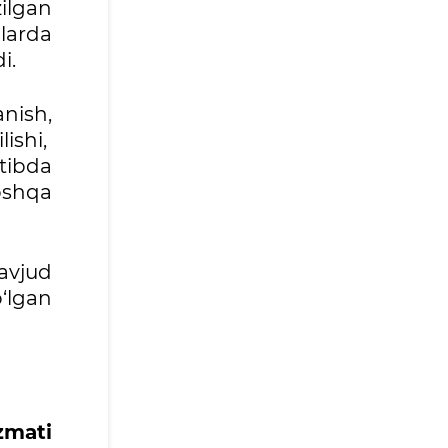
ilgan
larda
i.
anish,
lishi,
tibda
oshqa
mavjud
‘lgan
zmati