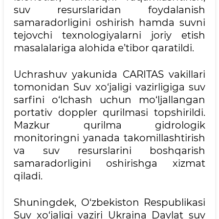
suv resurslaridan foydalanish
samaradorligini oshirish hamda suvni
tejovchi texnologiyalarni joriy etish
masalalariga alohida e’tibor qaratildi.
Uchrashuv yakunida CARITAS vakillari
tomonidan Suv xo‘jaligi vazirligiga suv
sarfini o‘lchash uchun mo‘ljallangan
portativ doppler qurilmasi topshirildi.
Mazkur qurilma gidrologik
monitoringni yanada takomillashtirish
va suv resurslarini boshqarish
samaradorligini oshirishga xizmat
qiladi.
Shuningdek, O‘zbekiston Respublikasi
Suv xo‘jaligi vaziri Ukraina Davlat suv