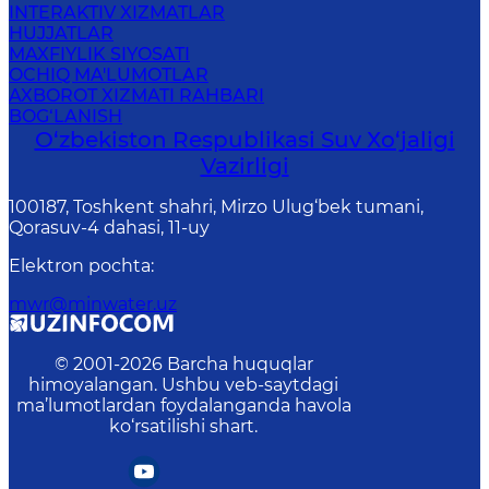
INTERAKTIV XIZMATLAR
HUJJATLAR
MAXFIYLIK SIYOSATI
OCHIQ MA'LUMOTLAR
AXBOROT XIZMATI RAHBARI
BOG‘LANISH
O‘zbekiston Respublikasi Suv Хo‘jaligi
Vazirligi
100187, Toshkent shahri, Mirzo Ulug‘bek tumani,
Qorasuv-4 dahasi, 11-uy
Elektron pochta
:
mwr@minwater.uz
© 2001-
2026
Barcha huquqlar
himoyalangan. Ushbu veb-saytdagi
ma’lumotlardan foydalanganda havola
ko‘rsatilishi shart.