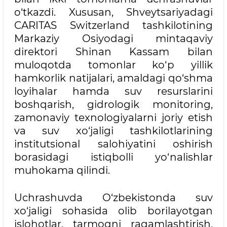
o‘tkazdi. Xususan, Shveytsariyadagi
CARITAS Switzerland tashkilotining
Markaziy Osiyodagi mintaqaviy
direktori Shinan Kassam bilan
muloqotda tomonlar ko‘p yillik
hamkorlik natijalari, amaldagi qo‘shma
loyihalar hamda suv resurslarini
boshqarish, gidrologik monitoring,
zamonaviy texnologiyalarni joriy etish
va suv xo‘jaligi tashkilotlarining
institutsional salohiyatini oshirish
borasidagi istiqbolli yo‘nalishlar
muhokama qilindi.
Uchrashuvda O‘zbekistonda suv
xo‘jaligi sohasida olib borilayotgan
islohotlar, tarmoqni raqamlashtirish,