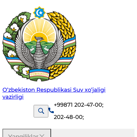
O‘zbekiston Respublikasi Suv хo‘jaligi
vazirligi
+99871 202-47-00
;
202-48-00
;
Yangiliklar