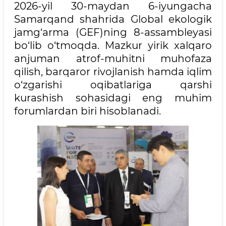
2026-yil 30-maydan 6-iyungacha
Samarqand shahrida Global ekologik
jamg‘arma (GEF)ning 8-assambleyasi
bo‘lib o‘tmoqda. Mazkur yirik xalqaro
anjuman atrof-muhitni muhofaza
qilish, barqaror rivojlanish hamda iqlim
o‘zgarishi oqibatlariga qarshi
kurashish sohasidagi eng muhim
forumlardan biri hisoblanadi.