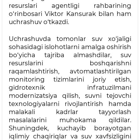
resurslari agentligi rahbarining
o‘rinbosari Viktor Kansurak bilan ham
uchrashuv o‘tkazdi.
Uchrashuvda tomonlar suv xo‘jaligi
sohasidagi islohotlarni amalga oshirish
bo‘yicha tajriba almashdilar, suv
resurslarini boshqarishni
raqamlashtirish, avtomatlashtirilgan
monitoring tizimlarini joriy etish,
gidrotexnik infratuzilmani
modernizatsiya qilish, suvni tejovchi
texnologiyalarni rivojlantirish hamda
malakali kadrlar tayyorlash
masalalarini muhokama qildilar.
Shuningdek, kuchayib borayotgan
iqlimiy chaqiriqlar va suv xavfsizligini