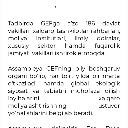
Tadbirda GEFga a’zo 186 davlat
vakillari, xalqaro tashkilotlar rahbarlari,
moliya institutlari, ilmiy doiralar,
xususiy sektor hamda fuqarolik
jamiyati vakillari ishtirok etmoqda.
Assambleya GEFning oliy boshqaruv
organi bo‘lib, har to‘rt yilda bir marta
o‘tkaziladi hamda global ekologik
siyosat va tabiatni muhofaza qilish
loyihalarini xalqaro
moliyalashtirishning ustuvor
yo‘nalishlarini belgilab beradi.