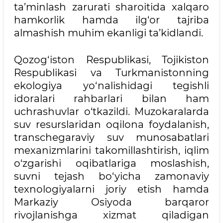
ta’minlash zarurati sharoitida xalqaro
hamkorlik hamda ilg‘or tajriba
almashish muhim ekanligi ta’kidlandi.
Qozog‘iston Respublikasi, Tojikiston
Respublikasi va Turkmanistonning
ekologiya yo‘nalishidagi tegishli
idoralari rahbarlari bilan ham
uchrashuvlar o‘tkazildi. Muzokaralarda
suv resurslaridan oqilona foydalanish,
transchegaraviy suv munosabatlari
mexanizmlarini takomillashtirish, iqlim
o‘zgarishi oqibatlariga moslashish,
suvni tejash bo‘yicha zamonaviy
texnologiyalarni joriy etish hamda
Markaziy Osiyoda barqaror
rivojlanishga xizmat qiladigan