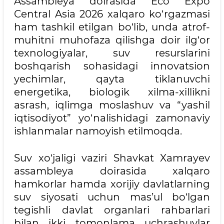
Assambleya doirasida Eco Expo
Central Asia 2026 xalqaro ko‘rgazmasi
ham tashkil etilgan bo‘lib, unda atrof-
muhitni muhofaza qilishga doir ilg‘or
texnologiyalar, suv resurslarini
boshqarish sohasidagi innovatsion
yechimlar, qayta tiklanuvchi
energetika, biologik xilma-xillikni
asrash, iqlimga moslashuv va “yashil
iqtisodiyot” yo‘nalishidagi zamonaviy
ishlanmalar namoyish etilmoqda.
Suv xo‘jaligi vaziri Shavkat Xamrayev
assambleya doirasida xalqaro
hamkorlar hamda xorijiy davlatlarning
suv siyosati uchun mas’ul bo‘lgan
tegishli davlat organlari rahbarlari
bilan ikki tomonlama uchrashuvlar