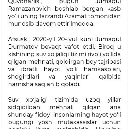
Quvonarlisi, bugun Jumaqul
Ramazanovich boshlab bergan kasb
yo‘li uning farzandi Azamat tomonidan
munosib davom ettirilmoqda.
Afsuski, 2020-yil 20-iyul kuni Jumaqul
Durmatov bevaqt vafot etdi. Biroq u
kishining suv xo‘jaligi tizimi rivoji yo‘lida
qilgan mehnati, qoldirgan boy tajribasi
va ibratli hayot yo‘li hamkasblari,
shogirdlari va yaqinlari qalbida
hamisha saqlanib qoladi.
Suv xo‘jaligi tizimida uzoq yillar
sidqidildan mehnat qilgan ana
shunday fidoyi insonlarning hayot yo‘li
bugungi yosh mutaxassislar uchun