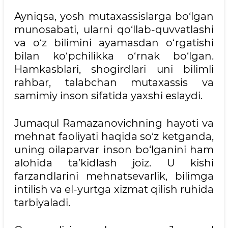
Ayniqsa, yosh mutaxassislarga bo‘lgan
munosabati, ularni qo‘llab-quvvatlashi
va o‘z bilimini ayamasdan o‘rgatishi
bilan ko‘pchilikka o‘rnak bo‘lgan.
Hamkasblari, shogirdlari uni bilimli
rahbar, talabchan mutaxassis va
samimiy inson sifatida yaxshi eslaydi.
Jumaqul Ramazanovichning hayoti va
mehnat faoliyati haqida so‘z ketganda,
uning oilaparvar inson bo‘lganini ham
alohida ta’kidlash joiz. U kishi
farzandlarini mehnatsevarlik, bilimga
intilish va el-yurtga xizmat qilish ruhida
tarbiyaladi.