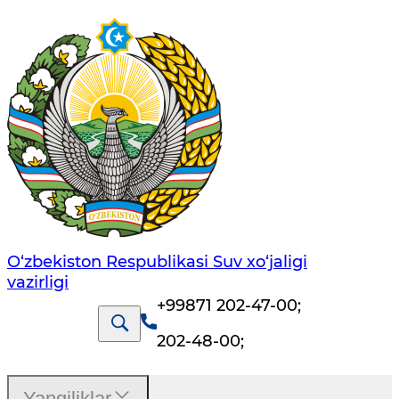
O‘zbekiston Respublikasi Suv хo‘jaligi
vazirligi
+99871 202-47-00
;
202-48-00
;
Yangiliklar