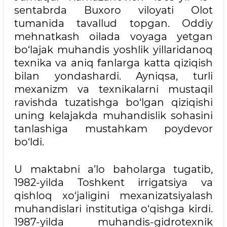
sentabrda Buxoro viloyati Olot
tumanida tavallud topgan. Oddiy
mehnatkash oilada voyaga yetgan
bo‘lajak muhandis yoshlik yillaridanoq
texnika va aniq fanlarga katta qiziqish
bilan yondashardi. Ayniqsa, turli
mexanizm va texnikalarni mustaqil
ravishda tuzatishga bo‘lgan qiziqishi
uning kelajakda muhandislik sohasini
tanlashiga mustahkam poydevor
bo‘ldi.
U maktabni a’lo baholarga tugatib,
1982-yilda Toshkent irrigatsiya va
qishloq xo‘jaligini mexanizatsiyalash
muhandislari institutiga o‘qishga kirdi.
1987-yilda muhandis-gidrotexnik