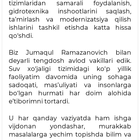
tizimlaridan samarali foydalanish,
gidrotexnika inshootlarini saqlash,
ta’mirlash va modernizatsiya qilish
ishlarini tashkil etishda katta hissa
qo‘shdi.
Biz Jumaqul Ramazanovich bilan
deyarli tengdosh avlod vakillari edik.
Suv xo‘jaligi tizimidagi ko‘p yillik
faoliyatim davomida uning sohaga
sadoqati, mas’uliyati va insonlarga
bo‘lgan hurmati har doim alohida
e’tiborimni tortardi.
U har qanday vaziyatda ham ishga
vijdonan yondashar, murakkab
masalalarga yechim topishda bilim va