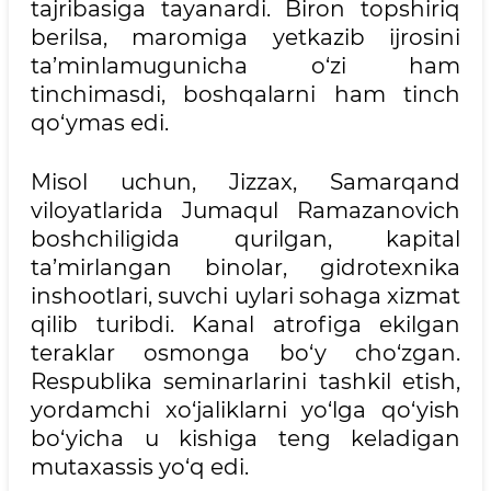
tajribasiga tayanardi. Biron topshiriq
berilsa, maromiga yetkazib ijrosini
ta’minlamugunicha o‘zi ham
tinchimasdi, boshqalarni ham tinch
qo‘ymas edi.
Misol uchun, Jizzax, Samarqand
viloyatlarida Jumaqul Ramazanovich
boshchiligida qurilgan, kapital
ta’mirlangan binolar, gidrotexnika
inshootlari, suvchi uylari sohaga xizmat
qilib turibdi. Kanal atrofiga ekilgan
teraklar osmonga bo‘y cho‘zgan.
Respublika seminarlarini tashkil etish,
yordamchi xo‘jaliklarni yo‘lga qo‘yish
bo‘yicha u kishiga teng keladigan
mutaxassis yo‘q edi.