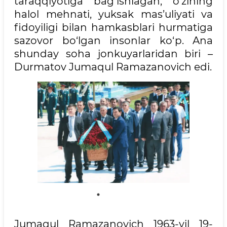
taraqqiyotiga bag‘ishlagan, o‘zining
halol mehnati, yuksak mas’uliyati va
fidoyiligi bilan hamkasblari hurmatiga
sazovor bo‘lgan insonlar ko‘p. Ana
shunday soha jonkuyarlaridan biri –
Durmatov Jumaqul Ramazanovich edi.
Jumaqul Ramazanovich 1963-yil 19-