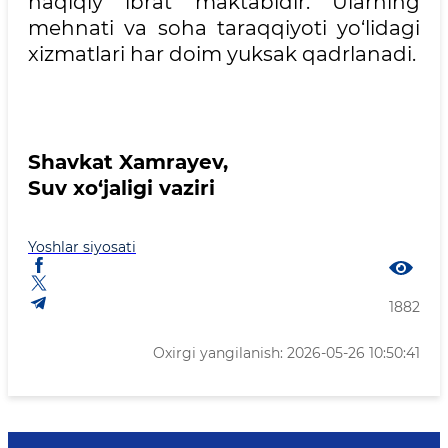
haqiqiy ibrat maktabidir. Ularning
mehnati va soha taraqqiyoti yo‘lidagi
xizmatlari har doim yuksak qadrlanadi.
Shavkat Xamrayev,
Suv xo‘jaligi vaziri
Yoshlar siyosati
1882
Oxirgi yangilanish: 2026-05-26 10:50:41