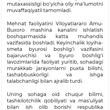
mutaxassisligi bo‘yicha oliy ma’lumotni
muvaffaqiyatli tamomladi.
Mehnat faoliyatini Viloyatlararo Amu-
Buxoro mashina kanalini ishlatish
boshqarmasida katta muhandis
vazifasida boshladi. Keyinchalik loyiha-
smeta byurosi boshlig‘i vazifasini
bajaruvchisi va byuro boshlig‘i
lavozimlarida faoliyat yuritib, sohadagi
murakkab jarayonlarni puxta bilishi,
tashabbuskorligi va ishga
talabchanligi bilan ajralib turdi.
Uning sohaga oid chuqur bilimi,
tashkilotchilik qobiliyati va mas’uliyat
bilan ish olib borishi respublika