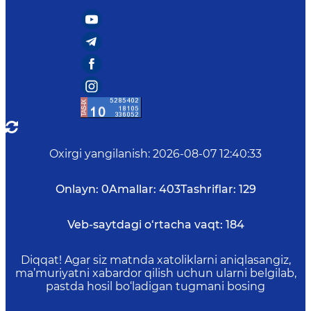
Oxirgi yangilanish
:
2026-08-07 12:40:33
Onlayn:
0
Amallar:
403
Tashriflar:
129
Veb-saytdagi o‘rtacha vaqt:
184
Diqqat! Agar siz matnda xatoliklarni aniqlasangiz,
ma’muriyatni xabardor qilish uchun ularni belgilab,
pastda hosil bo‘ladigan tugmani bosing