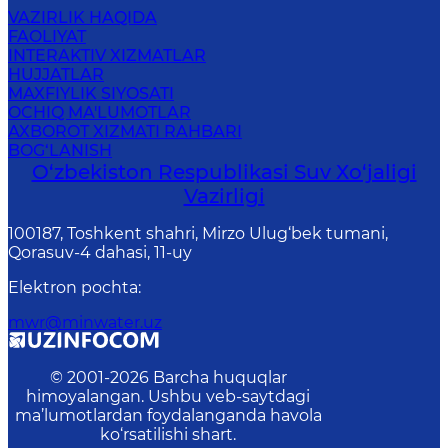
VAZIRLIK HAQIDA
FAOLIYAT
INTERAKTIV XIZMATLAR
HUJJATLAR
MAXFIYLIK SIYOSATI
OCHIQ MA'LUMOTLAR
AXBOROT XIZMATI RAHBARI
BOG‘LANISH
O‘zbekiston Respublikasi Suv Хo‘jaligi
Vazirligi
100187, Toshkent shahri, Mirzo Ulug‘bek tumani,
Qorasuv-4 dahasi, 11-uy
Elektron pochta
:
mwr@minwater.uz
© 2001-
2026
Barcha huquqlar
himoyalangan. Ushbu veb-saytdagi
ma’lumotlardan foydalanganda havola
ko‘rsatilishi shart.