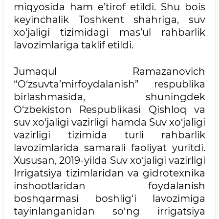
miqyosida ham e’tirof etildi. Shu bois
keyinchalik Toshkent shahriga, suv
xo‘jaligi tizimidagi mas’ul rahbarlik
lavozimlariga taklif etildi.
Jumaqul Ramazanovich
“O‘zsuvta’mirfoydalanish” respublika
birlashmasida, shuningdek
O‘zbekiston Respublikasi Qishloq va
suv xo‘jaligi vazirligi hamda Suv xo‘jaligi
vazirligi tizimida turli rahbarlik
lavozimlarida samarali faoliyat yuritdi.
Xususan, 2019-yilda Suv xo‘jaligi vazirligi
Irrigatsiya tizimlaridan va gidrotexnika
inshootlaridan foydalanish
boshqarmasi boshlig‘i lavozimiga
tayinlanganidan so‘ng irrigatsiya