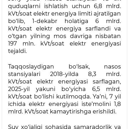
quduqlarni ishlatish uchun 6,8 mlrd.
kVt/soat elektr energiya limiti ajratilgan
bo‘lib, 1-dekabr holatiga 6 mlrd.
kVt/soat elektr energiya sarflandi va
o‘tgan yilning mos davriga nisbatan
197 mln. kVt/soat elektr energiyasi
tejaldi.
Taqqoslaydigan bo‘lsak, nasos
stansiyalari 2018-yilda 8,3 mlrd.
kVt/soat elektr energiyasi sarflagan,
2025-yil yakuni bo‘yicha 6,5 mlrd.
kVt/soat bo‘lishi kutilmoqda. Ya’ni, 7 yil
ichida elektr energiyasi iste’molini 1,8
mlrd. kVt/soat kamaytirishga erishildi.
Suv xo‘jaligi sohasida samaradorlik va