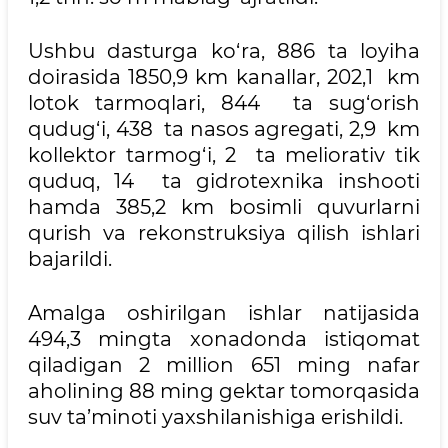
Ushbu dasturga ko‘ra, 886 ta loyiha
doirasida 1850,9 km kanallar, 202,1 km
lotok tarmoqlari, 844 ta sug‘orish
qudug‘i, 438 ta nasos agregati, 2,9 km
kollektor tarmog‘i, 2 ta meliorativ tik
quduq, 14 ta gidrotexnika inshooti
hamda 385,2 km bosimli quvurlarni
qurish va rekonstruksiya qilish ishlari
bajarildi.
Amalga oshirilgan ishlar natijasida
494,3 mingta xonadonda istiqomat
qiladigan 2 million 651 ming nafar
aholining 88 ming gektar tomorqasida
suv ta’minoti yaxshilanishiga erishildi.