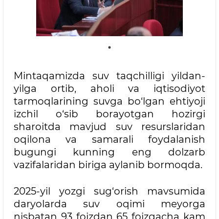
Mintaqamizda suv taqchilligi yildan-
yilga ortib, aholi va iqtisodiyot
tarmoqlarining suvga bo‘lgan ehtiyoji
izchil o‘sib borayotgan hozirgi
sharoitda mavjud suv resurslaridan
oqilona va samarali foydalanish
bugungi kunning eng dolzarb
vazifalaridan biriga aylanib bormoqda.
2025-yil yozgi sug‘orish mavsumida
daryolarda suv oqimi meyorga
nisbatan 93 foizdan 65 foizgacha kam