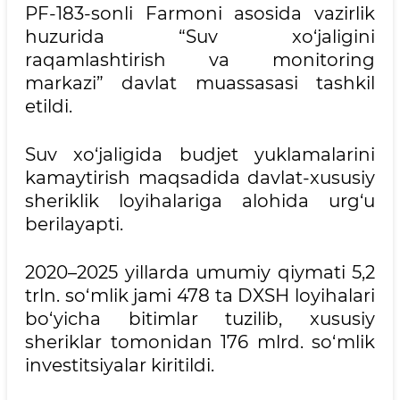
PF-183-sonli Farmoni asosida vazirlik
huzurida “Suv xo‘jaligini
raqamlashtirish va monitoring
markazi” davlat muassasasi tashkil
etildi.
Suv xo‘jaligida budjet yuklamalarini
kamaytirish maqsadida davlat-xususiy
sheriklik loyihalariga alohida urg‘u
berilayapti.
2020–2025 yillarda umumiy qiymati 5,2
trln. so‘mlik jami 478 ta DXSH loyihalari
bo‘yicha bitimlar tuzilib, xususiy
sheriklar tomonidan 176 mlrd. so‘mlik
investitsiyalar kiritildi.