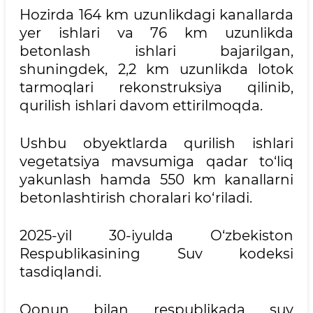
Hozirda 164 km uzunlikdagi kanallarda
yer ishlari va 76 km uzunlikda
betonlash ishlari bajarilgan,
shuningdek, 2,2 km uzunlikda lotok
tarmoqlari rekonstruksiya qilinib,
qurilish ishlari davom ettirilmoqda.
Ushbu obyektlarda qurilish ishlari
vegetatsiya mavsumiga qadar to‘liq
yakunlash hamda 550 km kanallarni
betonlashtirish choralari ko‘riladi.
2025-yil 30-iyulda O‘zbekiston
Respublikasining Suv kodeksi
tasdiqlandi.
Qonun bilan respublikada suv