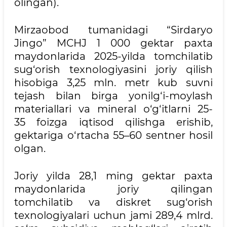
olingan).
Mirzaobod tumanidagi “Sirdaryo
Jingo” MCHJ 1 000 gektar paxta
maydonlarida 2025-yilda tomchilatib
sug‘orish texnologiyasini joriy qilish
hisobiga 3,25 mln. metr kub suvni
tejash bilan birga yonilg‘i-moylash
materiallari va mineral o‘g‘itlarni 25-
35 foizga iqtisod qilishga erishib,
gektariga o‘rtacha 55–60 sentner hosil
olgan.
Joriy yilda 28,1 ming gektar paxta
maydonlarida joriy qilingan
tomchilatib va diskret sug‘orish
texnologiyalari uchun jami 289,4 mlrd.