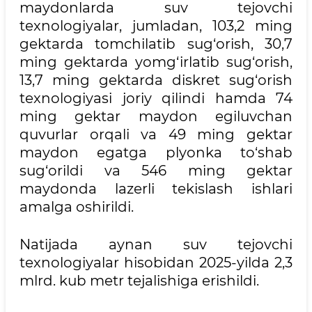
maydonlarda suv tejovchi
texnologiyalar, jumladan, 103,2 ming
gektarda tomchilatib sug‘orish, 30,7
ming gektarda yomg‘irlatib sug‘orish,
13,7 ming gektarda diskret sug‘orish
texnologiyasi joriy qilindi hamda 74
ming gektar maydon egiluvchan
quvurlar orqali va 49 ming gektar
maydon egatga plyonka to‘shab
sug‘orildi va 546 ming gektar
maydonda lazerli tekislash ishlari
amalga oshirildi.
Natijada aynan suv tejovchi
texnologiyalar hisobidan 2025-yilda 2,3
mlrd. kub metr tejalishiga erishildi.