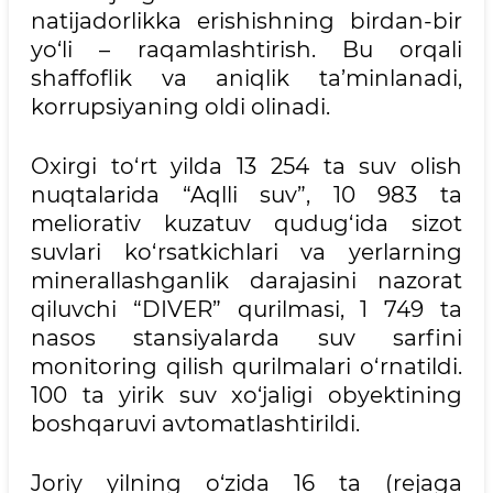
natijadorlikka erishishning birdan-bir
yo‘li – raqamlashtirish. Bu orqali
shaffoflik va aniqlik ta’minlanadi,
korrupsiyaning oldi olinadi.
Oxirgi to‘rt yilda 13 254 ta suv olish
nuqtalarida “Aqlli suv”, 10 983 ta
meliorativ kuzatuv qudug‘ida sizot
suvlari ko‘rsatkichlari va yerlarning
minerallashganlik darajasini nazorat
qiluvchi “DIVER” qurilmasi, 1 749 ta
nasos stansiyalarda suv sarfini
monitoring qilish qurilmalari o‘rnatildi.
100 ta yirik suv xo‘jaligi obyektining
boshqaruvi avtomatlashtirildi.
Joriy yilning o‘zida 16 ta (rejaga