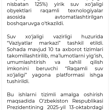
nisbatan 125%) yirik suv xo‘jaligi
obyektlari raqamli texnologiyalar
asosida avtomatlashtirilgan
boshqaruvga o‘tkazildi.
Suv xo‘jaligi vazirligi huzurida
“Vaziyatlar markazi” tashkil etildi.
Sohada mavjud 10 ta axborot tizimlari
takomillashtirilib, ma’lumotlarni yig‘ish,
umumlashtirish va tahlil qilish
imkonini beruvchi “Raqamli suv
xo‘jaligi” yagona platformasi ishga
tushirildi.
Bu ishlarni tizimli amalga oshirish
maqsadida O‘zbekiston Respublikasi
Prezidentining 2025-yil 13-oktabrdagi