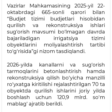
Vazirlar Mahkamasining 2025-yil 22-
oktabrdagi 665-sonli qarori bilan
“Budjet tizimi budjetlari hisobidan
qurilish va rekonstruksiya ishlari
sug‘orish mavsumi bo‘lmagan davrda
bajariladigan irrigatsiya tizimi
obyektlarini moliyalashtirish tartibi
to‘g‘risida”gi nizom tasdiqlandi.
2026-yilda kanallarni va sug‘orish
tarmoqlarini betonlashtirish hamda
rekonstruksiya qilish bo‘yicha manzilli
ro‘yxatga kiritilishi rejalashtirilgan 70 ta
obyektda qurilish ishlarini joriy yilda
boshlash uchun 120,9 mlrd. so‘m
mablag‘ ajratib berildi.