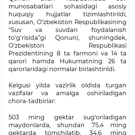
munosabatlari sohasidagi asosiy
huquqiy hujjatlar tizimlashtirildi,
xususan, O‘zbekiston Respublikasining
“Suv va suvdan foydalanish
to‘g‘risida”gi Qonuni, shuningdek,
O‘zbekiston Respublikasi
Prezidentining 8 ta farmoni va 14 ta
qarori hamda Hukumatning 26 ta
qarorlaridagi normalar birlashtirildi.
Kelgusi yilda vazirlik oldida turgan
vazifalar va amalga oshiriladigan
chora-tadbirlar:
503 ming gektar sug‘oriladigan
maydonlarda, shundan 75,4 ming
gektarda tomchilatib, 34,6 ming