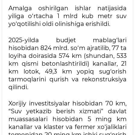
Amalga oshirilgan ishlar natijasida
yiliga o‘rtacha 1 mlrd kub metr suv
yo‘qotilishi oldi olinishiga erishildi.
2025-yilda budjet mablag‘lari
hisobidan 824 mlrd. so‘m ajratilib, 77 ta
loyiha doirasida 574 km (shundan, 533
km qismi betonlashtirildi) kanallar, 21
km lotok, 49,3 km yopiq sug‘orish
tarmoqlarini qurish va rekonstruksiya
qilindi.
Xorijiy investitsiyalar hisobidan 70 km,
“Suv yetkazib berish xizmati” davlat
muassasalari hisobidan 5 ming km
kanallar va klaster va fermer xo‘jaliklari
tomonidan 20 ming km ichki sug‘orish