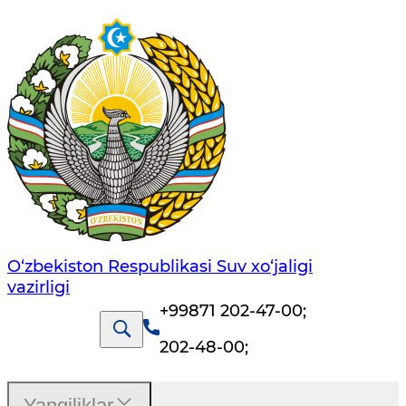
O‘zbekiston Respublikasi Suv хo‘jaligi
vazirligi
+99871 202-47-00
;
202-48-00
;
Yangiliklar