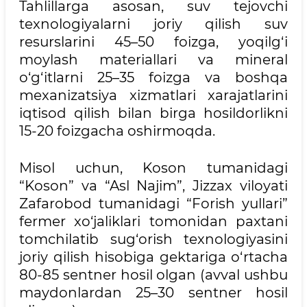
Tahlillarga asosan, suv tejovchi
texnologiyalarni joriy qilish suv
resurslarini 45–50 foizga, yoqilg‘i
moylash materiallari va mineral
o‘g‘itlarni 25–35 foizga va boshqa
mexanizatsiya xizmatlari xarajatlarini
iqtisod qilish bilan birga hosildorlikni
15-20 foizgacha oshirmoqda.
Misol uchun, Koson tumanidagi
“Koson” va “Asl Najim”, Jizzax viloyati
Zafarobod tumanidagi “Forish yullari”
fermer xo‘jaliklari tomonidan paxtani
tomchilatib sug‘orish texnologiyasini
joriy qilish hisobiga gektariga o‘rtacha
80-85 sentner hosil olgan (avval ushbu
maydonlardan 25–30 sentner hosil