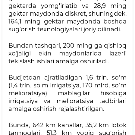
gektarda yomg‘irlatib va 28,9 ming
gektar maydonda diskret, shuningdek,
164,1 ming gektar maydonda boshqa
sug‘orish texnologiyalari joriy qilinadi.
Bundan tashqari, 200 ming ga qishloq
xo‘jaligi ekin maydonlarida lazerli
tekislash ishlari amalga oshiriladi.
Budjetdan ajratiladigan 1,6 trln. so‘m
(1,4 trln. so‘m irrigatsiya, 170 mlrd. so‘m
melioratsiya) mablag‘lar hisobiga
irrigatsiya va melioratsiya tadbirlari
amalga oshirish rejalashtirilgan.
Bunda, 642 km kanallar, 35,2 km lotok
tarmoqlari, 51,3 km yopiq sug‘orish