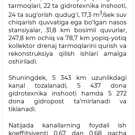
tarmoqlari, 22 ta gidrotexnika inshooti,
3
24 ta sug‘orish qudug‘i, 17,3 m
/sek suv
chiqarish quvvatiga ega bo‘lgan nasos
stansiyalar, 31,8 km bosimli quvurlar,
247,8 km ochiq va 78,7 km yopiq-yotiq
kollektor drenaj tarmoqlarini qurish va
rekonstruksiya qilish ishlari amalga
oshiriladi.
Shuningdek, 5 343 km uzunlikdagi
kanal tozalanadi, 5 437 dona
gidrotexnika inshooti hamda 5 272
dona gidropost ta’mirlanadi va
tiklanadi.
Natijada kanallarning foydali ish
koeffitsiyenti 0,67 dan 0,68 gacha