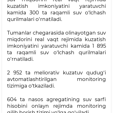
kuzatish imkoniyatini yaratuvchi
kamida 300 ta raqamli suv o‘lchash
qurilmalari o‘rnatiladi.
Tumanlar chegarasida olinayotgan suv
miqdorini real vaqt rejimida kuzatish
imkoniyatini yaratuvchi kamida 1 895
ta raqamli suv o‘lchash qurilmalari
o‘rnatiladi.
2 952 ta meliorativ kuzatuv qudug‘i
avtomatlashtirilgan monitoring
tizimiga o‘tkaziladi.
604 ta nasos agregatining suv sarfi
hisobini onlayn rejimda monitoring
qilib borish tizimi yo‘lga qo‘yiladi.