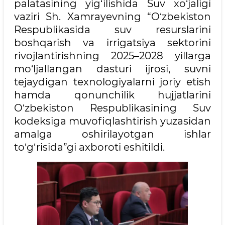
palatasining yig‘ilishida Suv xo‘jaligi
vaziri Sh. Xamrayevning “O‘zbekiston
Respublikasida suv resurslarini
boshqarish va irrigatsiya sektorini
rivojlantirishning 2025–2028 yillarga
mo‘ljallangan dasturi ijrosi, suvni
tejaydigan texnologiyalarni joriy etish
hamda qonunchilik hujjatlarini
O‘zbekiston Respublikasining Suv
kodeksiga muvofiqlashtirish yuzasidan
amalga oshirilayotgan ishlar
to‘g‘risida”gi axboroti eshitildi.