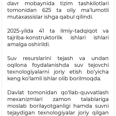
davr mobaynida tizim tashkilotlari
tomonidan 625 ta oliy ma’lumotli
mutaxassislar ishga qabul qilindi.
2025-yilda 41 ta ilmiy-tadqiqot va
tajriba-konstruktorlik ishlari ishlari
amalga oshirildi.
Suv resurslarini tejash va undan
oqilona foydalanishda suv tejovchi
texnologiyalarni joriy etish bo‘yicha
keng ko‘lamli ishlar olib borilmoqda.
Davlat tomonidan qo‘llab-quvvatlash
mexanizmlari zamon talablariga
moslab borilayotganligi hamda suvni
tejaydigan texnologiyalar joriy qilgan