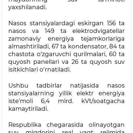
yaxshilanadi.
Nasos stansiyalardagi eskirgan 156 ta
nasos va 149 ta elektrodvigatellar
zamonaviy energiya tejamkorlariga
almashtiriladi, 67 ta kondensator, 84 ta
chastota o‘zgaruvchi qurilmalari, 60 ta
quyosh panellari va 26 ta quyosh suv
isitkichlari o‘rnatiladi.
Ushbu tadbirlar natijasida nasos
stansiyalarning yillik elektr energiya
iste’moli 6,4 mlrd. kVt/soatgacha
kamaytiriladi.
Respublika chegarasida olinayotgan
suv miqdorini real vaqt rejimida