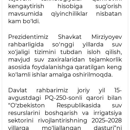
kengaytirish hisobiga sug‘orish
mavsumida qiyinchiliklar nisbatan
kam bo‘ldi.
Prezidentimiz Shavkat Mirziyoyev
rahbarligida so‘nggi yillarda suv
xo‘jaligi tizimini tubdan isloh qilish,
mavjud suv zaxiralaridan tejamkorlik
asosida foydalanishga qaratilgan keng
ko‘lamli ishlar amalga oshirilmoqda.
Davlat rahbarimiz joriy yil 15-
avgustdagi PQ-250-sonli qarori bilan
“O‘zbekiston Respublikasida suv
resurslarini boshqarish va irrigatsiya
sektorini rivojlantirishning 2025–2028
yillarga mo‘ljallangan dasturi”ni