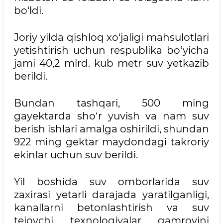
bo‘ldi.
Joriy yilda qishloq xo‘jaligi mahsulotlari
yetishtirish uchun respublika bo‘yicha
jami 40,2 mlrd. kub metr suv yetkazib
berildi.
Bundan tashqari, 500 ming
gayektarda sho‘r yuvish va nam suv
berish ishlari amalga oshirildi, shundan
922 ming gektar maydondagi takroriy
ekinlar uchun suv berildi.
Yil boshida suv omborlarida suv
zaxirasi yetarli darajada yaratilganligi,
kanallarni betonlashtirish va suv
tejovchi texnologiyalar qamrovini