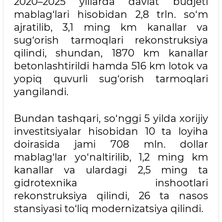
2020–2025 yillarda davlat budjeti
mablag‘lari hisobidan 2,8 trln. so‘m
ajratilib, 3,1 ming km kanallar va
sug‘orish tarmoqlari rekonstruksiya
qilindi, shundan, 1870 km kanallar
betonlashtirildi hamda 516 km lotok va
yopiq quvurli sug‘orish tarmoqlari
yangilandi.
Bundan tashqari, so‘nggi 5 yilda xorijiy
investitsiyalar hisobidan 10 ta loyiha
doirasida jami 708 mln. dollar
mablag‘lar yo‘naltirilib, 1,2 ming km
kanallar va ulardagi 2,5 ming ta
gidrotexnika inshootlari
rekonstruksiya qilindi, 26 ta nasos
stansiyasi to‘liq modernizatsiya qilindi.