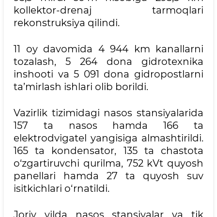
kollektor-drenaj tarmoqlari
rekonstruksiya qilindi.
11 oy davomida 4 944 km kanallarni
tozalash, 5 264 dona gidrotexnikа
inshooti va 5 091 dona gidropostlarni
ta’mirlash ishlari olib borildi.
Vazirlik tizimidagi nasos stansiyalarida
157 ta nasos hamda 166 ta
elektrodvigatel yangisiga almashtirildi.
165 ta kondensator, 135 ta chastota
o‘zgartiruvchi qurilma, 752 kVt quyosh
panellari hamda 27 ta quyosh suv
isitkichlari o‘rnatildi.
Joriy yilda nasos stansiyalar va tik