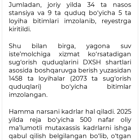
Jumladan, joriy yilda 34 ta nasos
stansiya va 9 ta quduq bo‘yicha 5 ta
loyiha bitimlari imzolanib, reyestrga
kiritildi.
Shu bilan birga, yagona suv
iste’molchiga xizmat ko‘rsatadigan
sug‘orish quduqlarini DXSH shartlari
asosida boshqaruvga berish yuzasidan
1458 ta loyihalar (2073 ta sug‘orish
quduqlari) bo‘yicha bitimlar
imzolangan.
Hamma narsani kadrlar hal qiladi. 2025
yilda reja bo‘yicha 500 nafar oliy
ma’lumotli mutaxassis kadrlarni ishga
qabul qilish belgilangan bo‘lib, o‘tgan