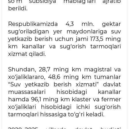
so‘m subsidiya mablag‘lari ajratib
berildi.
Respublikamizda 4,3 mln. gektar
sug‘oriladigan yer maydonlariga suv
yetkazib berish uchun jami 173,5 ming
km kanallar va sug‘orish tarmoqlari
xizmat qiladi.
Shundan, 28,7 ming km magistral va
xo‘jaliklararo, 48,6 ming km tumanlar
“Suv yetkazib berish xizmati” davlat
muassasalari hisobidagi kanallar
hamda 96,1 ming km klaster va fermer
xo‘jaliklari hisobidagi ichki sug‘orish
tarmoqlari hissasiga to‘g‘ri keladi.