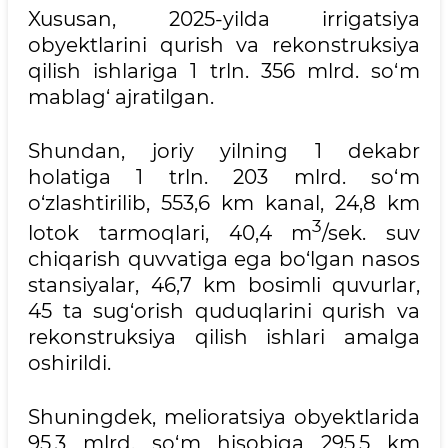
Xususan, 2025-yilda irrigatsiya
obyektlarini qurish va rekonstruksiya
qilish ishlariga 1 trln. 356 mlrd. so‘m
mablag‘ ajratilgan.
Shundan, joriy yilning 1 dekabr
holatiga 1 trln. 203 mlrd. so‘m
o‘zlashtirilib, 553,6 km kanal, 24,8 km
3
lotok tarmoqlari, 40,4 m
/sek. suv
chiqarish quvvatiga ega bo‘lgan nasos
stansiyalar, 46,7 km bosimli quvurlar,
45 ta sug‘orish quduqlarini qurish va
rekonstruksiya qilish ishlari amalga
oshirildi.
Shuningdek, melioratsiya obyektlarida
95,3 mlrd. so‘m hisobiga 295,5 km