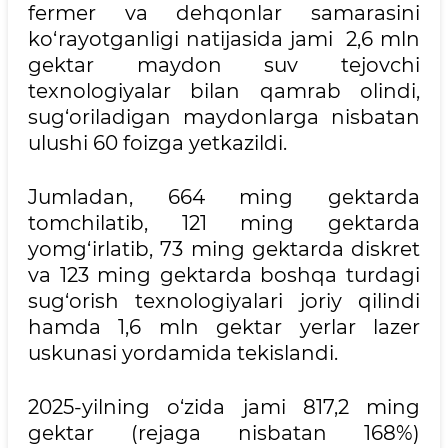
fermer va dehqonlar samarasini
ko‘rayotganligi natijasida jami 2,6 mln
gektar maydon suv tejovchi
texnologiyalar bilan qamrab olindi,
sug‘oriladigan maydonlarga nisbatan
ulushi 60 foizga yetkazildi.
Jumladan, 664 ming gektarda
tomchilatib, 121 ming gektarda
yomg‘irlatib, 73 ming gektarda diskret
va 123 ming gektarda boshqa turdagi
sug‘orish texnologiyalari joriy qilindi
hamda 1,6 mln gektar yerlar lazer
uskunasi yordamida tekislandi.
2025-yilning o‘zida jami 817,2 ming
gektar (rejaga nisbatan 168%)