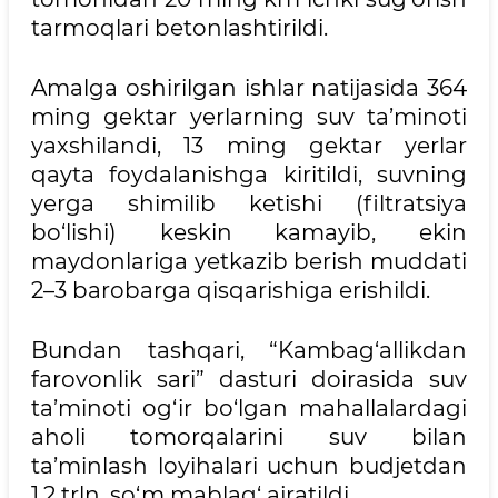
tarmoqlari betonlashtirildi.
Amalga oshirilgan ishlar natijasida 364
ming gektar yerlarning suv ta’minoti
yaxshilandi, 13 ming gektar yerlar
qayta foydalanishga kiritildi, suvning
yerga shimilib ketishi (filtratsiya
bo‘lishi) keskin kamayib, ekin
maydonlariga yetkazib berish muddati
2–3 barobarga qisqarishiga erishildi.
Bundan tashqari, “Kambag‘allikdan
farovonlik sari” dasturi doirasida suv
ta’minoti og‘ir bo‘lgan mahallalardagi
aholi tomorqalarini suv bilan
ta’minlash loyihalari uchun budjetdan
1,2 trln. so‘m mablag‘ ajratildi.