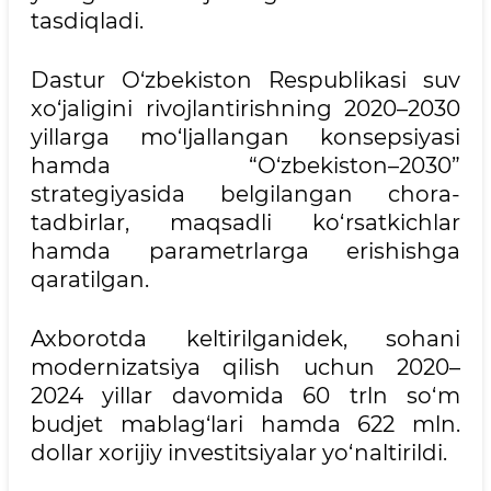
tasdiqladi.
Dastur O‘zbekiston Respublikasi suv
xo‘jaligini rivojlantirishning 2020–2030
yillarga mo‘ljallangan konsepsiyasi
hamda “O‘zbekiston–2030”
strategiyasida belgilangan chora-
tadbirlar, maqsadli ko‘rsatkichlar
hamda parametrlarga erishishga
qaratilgan.
Axborotda keltirilganidek, sohani
modernizatsiya qilish uchun 2020–
2024 yillar davomida 60 trln so‘m
budjet mablag‘lari hamda 622 mln.
dollar xorijiy investitsiyalar yo‘naltirildi.