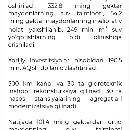
oshiriladi, 332,8 ming gektar
maydonlarning suv ta’minoti, 54,2
ming gektar maydonlarning meliorativ
3
holati yaxshilanib, 249 mln. m
suv
yo‘qotishlarning oldi olinishiga
erishiladi.
Xorijiy investitsiyalar hisobidan 190,5
mln. AQSh dollari o‘zlashtiriladi.
500 km kanal va 30 ta gidrotexnik
inshoot rekonsturksiya qilinadi, 30 ta
nasos stansiyalarining agregatlari
modernizatsiya qilinadi.
Natijada 101,4 ming gektardan ortiq
maydonning suv ta’minoti