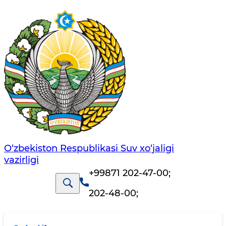
O‘zbekiston Respublikasi Suv хo‘jaligi
vazirligi
+99871 202-47-00
;
202-48-00
;