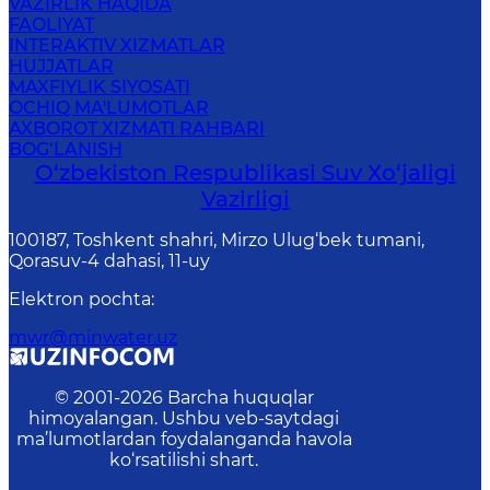
VAZIRLIK HAQIDA
FAOLIYAT
INTERAKTIV XIZMATLAR
HUJJATLAR
MAXFIYLIK SIYOSATI
OCHIQ MA'LUMOTLAR
AXBOROT XIZMATI RAHBARI
BOG‘LANISH
O‘zbekiston Respublikasi Suv Хo‘jaligi
Vazirligi
100187, Toshkent shahri, Mirzo Ulug‘bek tumani,
Qorasuv-4 dahasi, 11-uy
Elektron pochta
:
mwr@minwater.uz
© 2001-
2026
Barcha huquqlar
himoyalangan. Ushbu veb-saytdagi
ma’lumotlardan foydalanganda havola
ko‘rsatilishi shart.