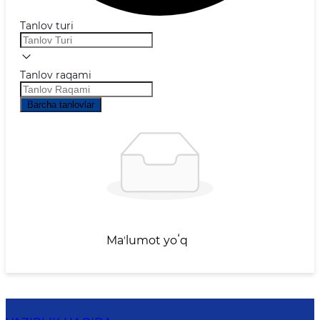
Tanlov turi
Tanlov raqami
Barcha tanlovlar
Maʼlumot yoʻq