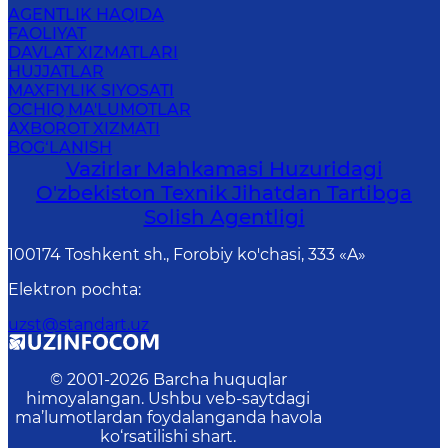
AGENTLIK HAQIDA
FAOLIYAT
DAVLAT XIZMATLARI
HUJJATLAR
MAXFIYLIK SIYOSATI
OCHIQ MA'LUMOTLAR
AXBOROT XIZMATI
BOG‘LANISH
Vazirlar Mahkamasi Huzuridagi
O'zbekiston Texnik Jihatdan Tartibga
Solish Agentligi
100174 Toshkent sh., Forobiy ko'chasi, 333 «A»
Elektron pochta
:
uzst@standart.uz
© 2001-
2026
Barcha huquqlar
himoyalangan. Ushbu veb-saytdagi
ma’lumotlardan foydalanganda havola
ko‘rsatilishi shart.