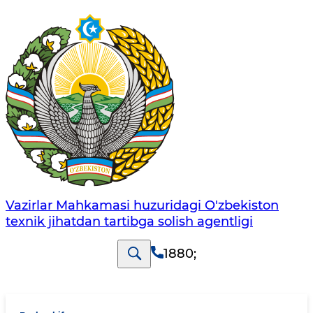
Vazirlar Mahkamasi huzuridagi O'zbekiston
texnik jihatdan tartibga solish agentligi
1880
;