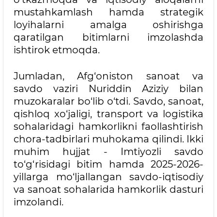
mustahkamlash hamda strategik
loyihalarni amalga oshirishga
qaratilgan bitimlarni imzolashda
ishtirok etmoqda.
Jumladan, Afg‘oniston sanoat va
savdo vaziri Nuriddin Aziziy bilan
muzokaralar bo‘lib o‘tdi. Savdo, sanoat,
qishloq xo‘jaligi, transport va logistika
sohalaridagi hamkorlikni faollashtirish
chora-tadbirlari muhokama qilindi. Ikki
muhim hujjat - Imtiyozli savdo
to‘g‘risidagi bitim hamda 2025-2026-
yillarga mo‘ljallangan savdo-iqtisodiy
va sanoat sohalarida hamkorlik dasturi
imzolandi.