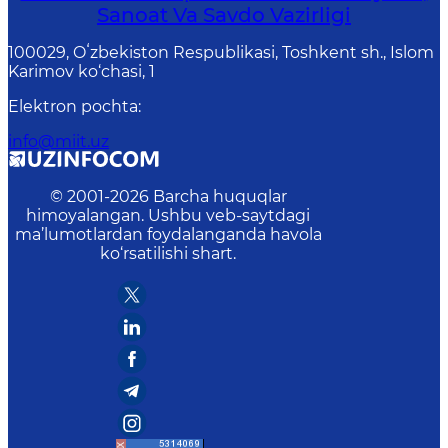
Sanoat Va Savdo Vazirligi
100029, Oʻzbekiston Respublikasi, Toshkent sh., Islom
Karimov ko‘chasi, 1
Elektron pochta
:
info@miit.uz
© 2001-
2026
Barcha huquqlar
himoyalangan. Ushbu veb-saytdagi
ma’lumotlardan foydalanganda havola
ko‘rsatilishi shart.