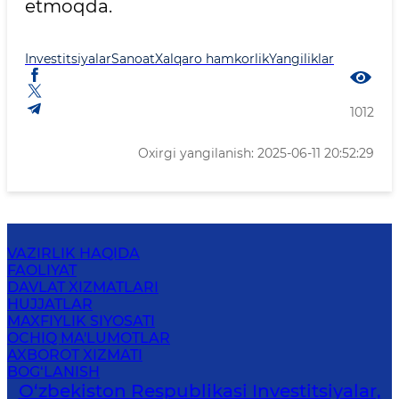
etmoqda.
Investitsiyalar
Sanoat
Xalqaro hamkorlik
Yangiliklar
1012
Oxirgi yangilanish: 2025-06-11 20:52:29
VAZIRLIK HAQIDA
FAOLIYAT
DAVLAT XIZMATLARI
HUJJATLAR
MAXFIYLIK SIYOSATI
OCHIQ MA'LUMOTLAR
AXBOROT XIZMATI
BOG‘LANISH
O‘zbekiston Respublikasi Investitsiyalar,