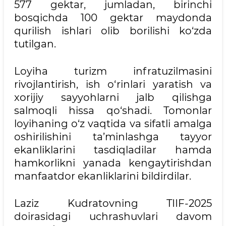
577 gektar, jumladan, birinchi
bosqichda 100 gektar maydonda
qurilish ishlari olib borilishi ko‘zda
tutilgan.
Loyiha turizm infratuzilmasini
rivojlantirish, ish o‘rinlari yaratish va
xorijiy sayyohlarni jalb qilishga
salmoqli hissa qo‘shadi. Tomonlar
loyihaning o‘z vaqtida va sifatli amalga
oshirilishini ta’minlashga tayyor
ekanliklarini tasdiqladilar hamda
hamkorlikni yanada kengaytirishdan
manfaatdor ekanliklarini bildirdilar.
Laziz Kudratovning TIIF-2025
doirasidagi uchrashuvlari davom