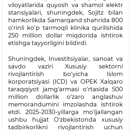
viloyatlarida quyosh va shamol elektr
stansiyalari, shuningdek, Sojitz bilan
hamkorlikda Samarqand shahrida 800
o‘rinli ko‘p tarmoqli klinika qurilishida
250 million dollar miqdorida ishtirok
etishga tayyorligini bildirdi.
Shuningdek, Investitsiyalar, sanoat va
savdo vaziri Xususiy sektorni
rivojlantirish bo‘yicha Islom
korporatsiyasi (ICD) va OPEK Xalqaro
taraqqiyot jamg‘armasi o‘rtasida 500
million dollarlik o‘zaro anglashuv
memorandumini imzolashda ishtirok
etdi. 2025-2030-yillarga mo'ljallangan
ushbu hujjat O'zbekistonda xususiy
tadbirkorlikni rivojlantirish uchun