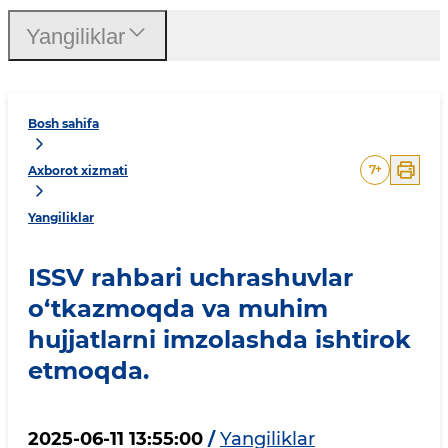
Yangiliklar
Bosh sahifa
7
+
Axborot xizmati
Yangiliklar
ISSV rahbari uchrashuvlar
o‘tkazmoqda va muhim
hujjatlarni imzolashda ishtirok
etmoqda.
2025-06-11 13:55:00
/
Yangiliklar