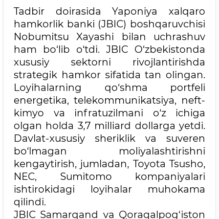
Tadbir doirasida Yaponiya xalqaro
hamkorlik banki (JBIC) boshqaruvchisi
Nobumitsu Xayashi bilan uchrashuv
ham bo‘lib o‘tdi. JBIC O‘zbekistonda
xususiy sektorni rivojlantirishda
strategik hamkor sifatida tan olingan.
Loyihalarning qo‘shma portfeli
energetika, telekommunikatsiya, neft-
kimyo va infratuzilmani o‘z ichiga
olgan holda 3,7 milliard dollarga yetdi.
Davlat-xususiy sheriklik va suveren
bo‘lmagan moliyalashtirishni
kengaytirish, jumladan, Toyota Tsusho,
NEC, Sumitomo kompaniyalari
ishtirokidagi loyihalar muhokama
qilindi.
JBIC Samarqand va Qoraqalpog‘iston