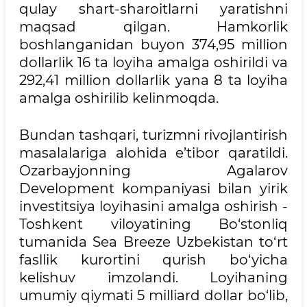
qulay shart-sharoitlarni yaratishni
maqsad qilgan. Hamkorlik
boshlanganidan buyon 374,95 million
dollarlik 16 ta loyiha amalga oshirildi va
292,41 million dollarlik yana 8 ta loyiha
amalga oshirilib kelinmoqda.
Bundan tashqari, turizmni rivojlantirish
masalalariga alohida e’tibor qaratildi.
Ozarbayjonning Agalarov
Development kompaniyasi bilan yirik
investitsiya loyihasini amalga oshirish -
Toshkent viloyatining Bo‘stonliq
tumanida Sea Breeze Uzbekistan to‘rt
fasllik kurortini qurish bo‘yicha
kelishuv imzolandi. Loyihaning
umumiy qiymati 5 milliard dollar bo‘lib,