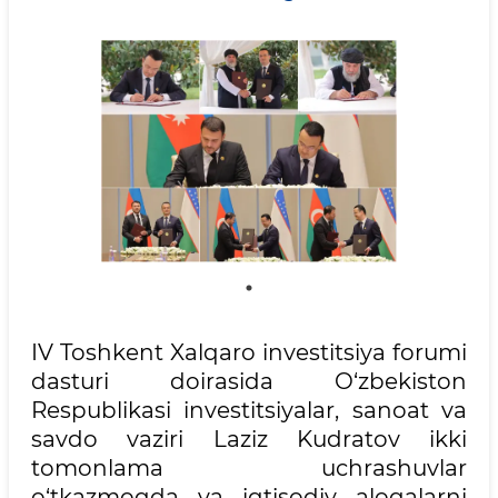
IV Toshkent Xalqaro investitsiya forumi
dasturi doirasida O‘zbekiston
Respublikasi investitsiyalar, sanoat va
savdo vaziri Laziz Kudratov ikki
tomonlama uchrashuvlar
o‘tkazmoqda va iqtisodiy aloqalarni