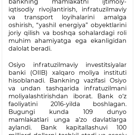
bankning mamlakatni ijtimoiy-
iqtisodiy rivojlantirish, infratuzilmaviy
va transport loyihalarini amalga
oshirish, “yashil energiya” obyektlarini
joriy qilish va boshqa sohalardagi roli
muhim ahamiyatga ega ekanligidan
dalolat beradi.
Osiyo infratuzilmaviy investitsiyalar
banki (OIIB) xalqaro moliya instituti
hisoblanadi. Bankning vazifasi Osiyo
va undan tashqarida infratuzilmani
moliyalashtirishdan iborat. Bank o‘z
faoliyatini 2016-yilda boshlagan.
Bugungi kunda 109 dunyo
mamlakatlari unga a’zo davlatlarga
aylandi. Bank kapitallashuvi 100