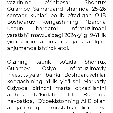
vazirining o‘rinbosari Shohrux
Gulamov Samarqand shahrida 25–26
sentabr kunlari bo‘lib o‘tadigan OIIB
Boshqaruv Kengashining “Barcha
uchun barqaror infratuzilmani
yaratish” mavzusidagi 2024-yilgi 9-Yillik
yig‘ilishining anons qilishga qaratillgan
anjumanda ishtirok etdi.
O'zining tabrik so'zida Shohrux
Gulamov Osiyo infratuzilmaviy
investitsiyalar banki Boshqaruvchilar
kengashining Yillik yig'ilishi Markaziy
Osiyoda birinchi marta o'tkazilishini
alohida ta'kidlab o'tdi. Bu, o'z
navbatida, O'zbekistonning AIIB bilan
aloqalarning mustahkamligi va