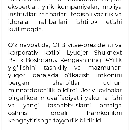
ekspertlar, yirik kompaniyalar, moliya
institutlari rahbarlari, tegishli vazirlik va
idoralar rahbarlari ishtirok etishi
kutilmoqda.
O‘z navbatida, OIIB vitse-prezidenti va
korporativ kotibi Lyudjer Shuknext
Bank Boshqaruv Kengashining 9-Yillik
yig‘ilishini tashkiliy va mazmunan
yuqori darajada o‘tkazish imkonini
bergan sharoitlar uchun
minnatdorchilik bildirdi. Joriy loyihalar
birgalikda muvaffaqiyatli yakunlanishi
va yangi tashabbuslarni amalga
oshirish orqali hamkorlikni
kengaytirishga tayyorlik bildirildi.