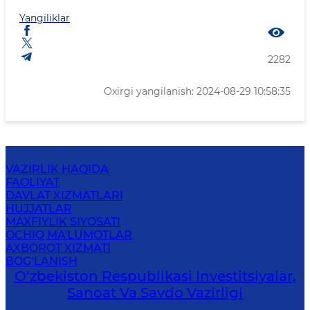
Yangiliklar
2282
Oxirgi yangilanish: 2024-08-29 10:58:35
VAZIRLIK HAQIDA
FAOLIYAT
DAVLAT XIZMATLARI
HUJJATLAR
MAXFIYLIK SIYOSATI
OCHIQ MA'LUMOTLAR
AXBOROT XIZMATI
BOG‘LANISH
O‘zbekiston Respublikasi Investitsiyalar,
Sanoat Va Savdo Vazirligi