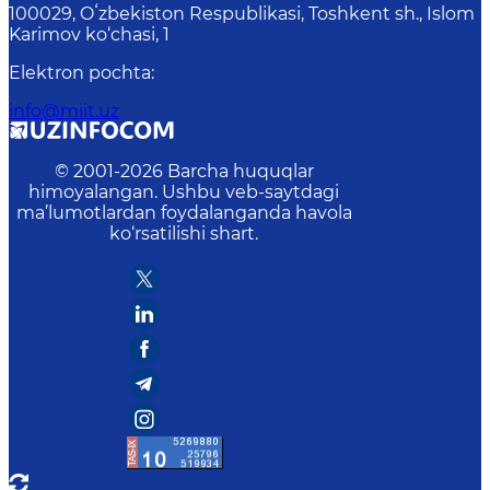
100029, Oʻzbekiston Respublikasi, Toshkent sh., Islom
Karimov ko‘chasi, 1
Elektron pochta
:
info@miit.uz
© 2001-
2026
Barcha huquqlar
himoyalangan. Ushbu veb-saytdagi
ma’lumotlardan foydalanganda havola
ko‘rsatilishi shart.