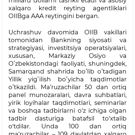
milliard dollarni tashkil etadi va asosiy
xalqaro kredit reyting agentliklari
OIIBga AAA reytingini bergan.
Uchrashuv davomida OIIB vakillari
tomonidan Bankning siyosati va
strategiyasi, investitsiya operatsiyalari,
xususan, Markaziy Osiyo va
Oʻzbekistondagi faoliyati, shuningdek,
Samarqand shahrida boʻlib oʻtadigan
Yillik yigʻilish boʻyicha taqdimotlar
oʻtkazildi. Ma’ruzachilar 50 dan ortiq
panel munozaralari, davra suhbatlari,
yirik loyihalar taqdimotlari, seminarlar
va boshqa tadbirlarni o‘z ichiga olgan
tadbir dasturiga batafsil to‘xtalib
o‘tdilar. Unda 100 dan ortiq
ma’ruzachilar – 109 davlatdan xalqaro