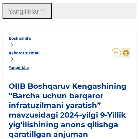
Yangiliklar
Bosh sahifa
0
+
Axborot xizmati
Yangiliklar
OIIB Boshqaruv Kengashining
“Barcha uchun barqaror
infratuzilmani yaratish”
mavzusidagi 2024-yilgi 9-Yillik
yig‘ilishining anons qilishga
qaratillgan anjuman