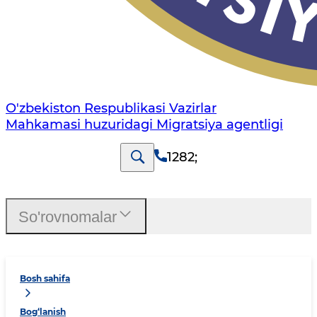
O'zbekiston Respublikasi Vazirlar
Mahkamasi huzuridagi Migratsiya agentligi
1282
;
So'rovnomalar
Bosh sahifa
Bog‘lanish