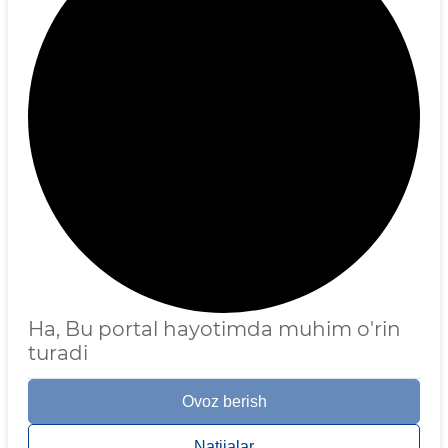
Ha, Bu portal hayotimda muhim o'rin
turadi
Ovoz berish
Natijalar