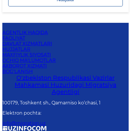
AGENTLIK HAQIDA
FAOLIYAT
DAVLAT XIZMATLARI
HUJJATLAR
MAXFIYLIK SIYOSATI
OCHIQ MA'LUMOTLAR
AXBOROT XIZMATI
BOG‘LANISH
O'zbekiston Respublikasi Vazirlar
Mahkamasi Huzuridagi Migratsiya
Agentligi
100179, Toshkent sh., Qamarniso ko‘chasi, 1
Elektron pochta
:
info@migration.uz