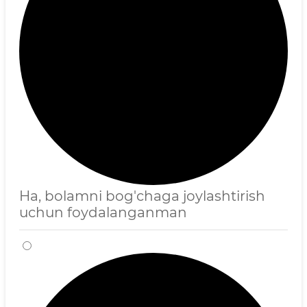
Ha, bolamni bog'chaga joylashtirish
uchun foydalanganman