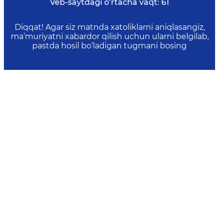
Veb-saytdagi o‘rtacha vaqt:
61
Diqqat! Agar siz matnda xatoliklarni aniqlasangiz,
ma’muriyatni xabardor qilish uchun ularni belgilab,
pastda hosil bo‘ladigan tugmani bosing