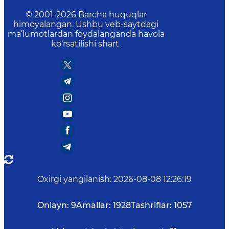
© 2001-
2026
Barcha huquqlar
himoyalangan. Ushbu veb-saytdagi
ma’lumotlardan foydalanganda havola
ko‘rsatilishi shart.
Oxirgi yangilanish
:
2026-08-08 12:26:19
Onlayn:
9
Amallar:
1928
Tashriflar:
1057