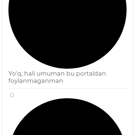
Yo'q, hali umuman bu portaldan
foylanmaganman