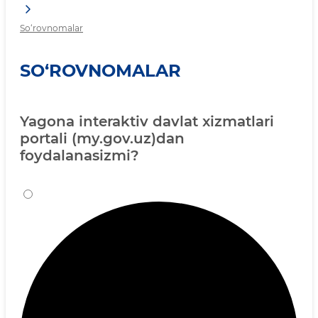
So‘rovnomalar
SO‘ROVNOMALAR
Yagona interaktiv davlat xizmatlari
portali (my.gov.uz)dan
foydalanasizmi?