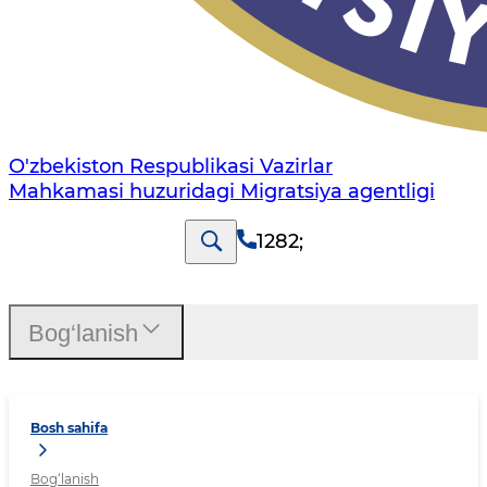
O'zbekiston Respublikasi Vazirlar
Mahkamasi huzuridagi Migratsiya agentligi
1282
;
Bog‘lanish
Bosh sahifa
Bog‘lanish