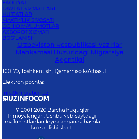
FAOLIYAT
DAVLAT XIZMATLARI
HUJJATLAR
MAXFIYLIK SIYOSATI
OCHIQ MA'LUMOTLAR
AXBOROT XIZMATI
BOG‘LANISH
O'zbekiston Respublikasi Vazirlar
Mahkamasi Huzuridagi Migratsiya
Agentligi
100179, Toshkent sh., Qamarniso ko‘chasi, 1
Elektron pochta
:
info@migration.uz
© 2001-
2026
Barcha huquqlar
himoyalangan. Ushbu veb-saytdagi
ma’lumotlardan foydalanganda havola
ko‘rsatilishi shart.