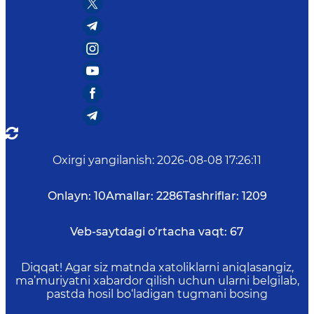
Oxirgi yangilanish
:
2026-08-08 17:26:11
Onlayn:
10
Amallar:
2286
Tashriflar:
1209
Veb-saytdagi o‘rtacha vaqt:
67
Diqqat! Agar siz matnda xatoliklarni aniqlasangiz,
ma’muriyatni xabardor qilish uchun ularni belgilab,
pastda hosil bo‘ladigan tugmani bosing