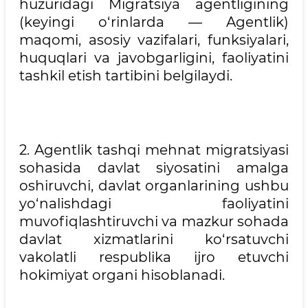
huzuridagi Migratsiya agentligining
(keyingi o‘rinlarda — Agentlik)
maqomi, asosiy vazifalari, funksiyalari,
huquqlari va javobgarligini, faoliyatini
tashkil etish tartibini belgilaydi.
2. Agentlik tashqi mehnat migratsiyasi
sohasida davlat siyosatini amalga
oshiruvchi, davlat organlarining ushbu
yo‘nalishdagi faoliyatini
muvofiqlashtiruvchi va mazkur sohada
davlat xizmatlarini ko‘rsatuvchi
vakolatli respublika ijro etuvchi
hokimiyat organi hisoblanadi.