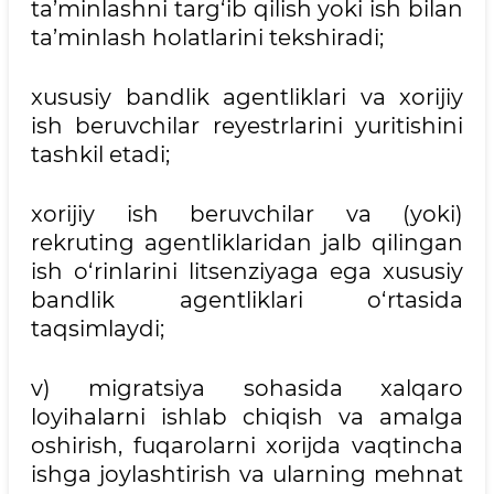
ta’minlashni targ‘ib qilish yoki ish bilan
ta’minlash holatlarini tekshiradi;
xususiy bandlik agentliklari va xorijiy
ish beruvchilar reyestrlarini yuritishini
tashkil etadi;
xorijiy ish beruvchilar va (yoki)
rekruting agentliklaridan jalb qilingan
ish o‘rinlarini litsenziyaga ega xususiy
bandlik agentliklari o‘rtasida
taqsimlaydi;
v) migratsiya sohasida xalqaro
loyihalarni ishlab chiqish va amalga
oshirish, fuqarolarni xorijda vaqtincha
ishga joylashtirish va ularning mehnat