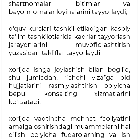
shartnomalar, bitimlar va
bayonnomalar loyihalarini tayyorlaydi;
o‘quv kurslari tashkil etiladigan kasbiy
ta’lim tashkilotlarida kadrlar tayyorlash
jarayonlarini muvofiqlashtirish
yuzasidan takliflar tayyorlaydi;
xorijda ishga joylashish bilan bog‘liq,
shu jumladan, “ishchi viza”ga oid
hujjatlarini rasmiylashtirish bo‘yicha
bepul konsalting xizmatlarini
ko‘rsatadi;
xorijda vaqtincha mehnat faoliyatini
amalga oshirishdagi muammolarni hal
qilish bo‘yicha fuqarolarning va ish