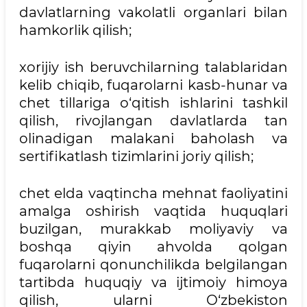
davlatlarning vakolatli organlari bilan
hamkorlik qilish;
xorijiy ish beruvchilarning talablaridan
kelib chiqib, fuqarolarni kasb-hunar va
chet tillariga o‘qitish ishlarini tashkil
qilish, rivojlangan davlatlarda tan
olinadigan malakani baholash va
sertifikatlash tizimlarini joriy qilish;
chet elda vaqtincha mehnat faoliyatini
amalga oshirish vaqtida huquqlari
buzilgan, murakkab moliyaviy va
boshqa qiyin ahvolda qolgan
fuqarolarni qonunchilikda belgilangan
tartibda huquqiy va ijtimoiy himoya
qilish, ularni O‘zbekiston