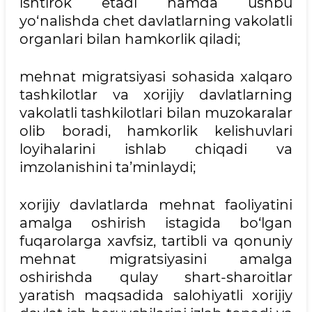
ishtirok etadi hamda ushbu
yo‘nalishda chet davlatlarning vakolatli
organlari bilan hamkorlik qiladi;
mehnat migratsiyasi sohasida xalqaro
tashkilotlar va xorijiy davlatlarning
vakolatli tashkilotlari bilan muzokaralar
olib boradi, hamkorlik kelishuvlari
loyihalarini ishlab chiqadi va
imzolanishini ta’minlaydi;
xorijiy davlatlarda mehnat faoliyatini
amalga oshirish istagida bo‘lgan
fuqarolarga xavfsiz, tartibli va qonuniy
mehnat migratsiyasini amalga
oshirishda qulay shart-sharoitlar
yaratish maqsadida salohiyatli xorijiy