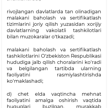
rivojlangan davlatlarda tan olinadigan
malakani baholash va sertifikatlash
tizimlarini joriy qilish yuzasidan xorijiy
davlatlarning vakolatli tashkilotlari
bilan muzokaralar o‘tkazadi;
malakani baholash va sertifikatlash
tashkilotlarini O‘zbekiston Respublikasi
hududiga jalb qilish choralarini ko‘radi
va belgilangan tartibda ularning
faoliyatini rasmiylashtirishda
ko‘maklashadi;
d) chet elda vaqtincha mehnat
faoliyatini amalga oshirish vaqtida
huquqlari buzilgan, murakkab