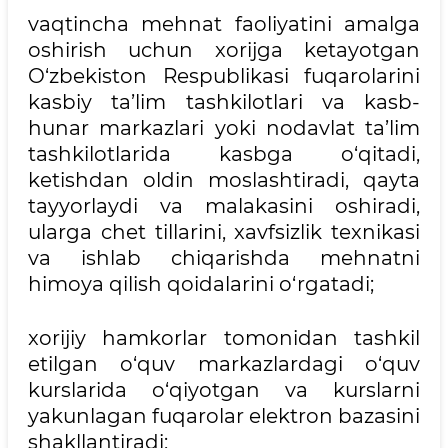
vaqtincha mehnat faoliyatini amalga
oshirish uchun xorijga ketayotgan
O‘zbekiston Respublikasi fuqarolarini
kasbiy ta’lim tashkilotlari va kasb-
hunar markazlari yoki nodavlat ta’lim
tashkilotlarida kasbga o‘qitadi,
ketishdan oldin moslashtiradi, qayta
tayyorlaydi va malakasini oshiradi,
ularga chet tillarini, xavfsizlik texnikasi
va ishlab chiqarishda mehnatni
himoya qilish qoidalarini o‘rgatadi;
xorijiy hamkorlar tomonidan tashkil
etilgan o‘quv markazlardagi o‘quv
kurslarida o‘qiyotgan va kurslarni
yakunlagan fuqarolar elektron bazasini
shakllantiradi;