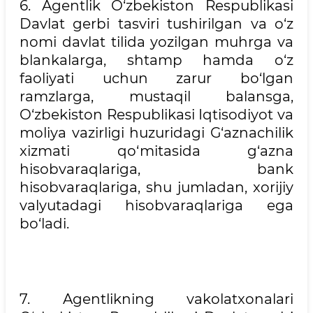
6. Agentlik O‘zbekiston Respublikasi
Davlat gerbi tasviri tushirilgan va o‘z
nomi davlat tilida yozilgan muhrga va
blankalarga, shtamp hamda o‘z
faoliyati uchun zarur bo‘lgan
ramzlarga, mustaqil balansga,
O‘zbekiston Respublikasi Iqtisodiyot va
moliya vazirligi huzuridagi G‘aznachilik
xizmati qo‘mitasida g‘azna
hisobvaraqlariga, bank
hisobvaraqlariga, shu jumladan, xorijiy
valyutadagi hisobvaraqlariga ega
bo‘ladi.
7. Agentlikning vakolatxonalari