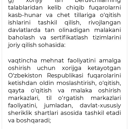
g) xorijiy ish beruvchilarning
talablaridan kelib chiqib fuqarolarni
kasb-hunar va chet tillariga o‘qitish
ishlarini tashkil qilish, rivojlangan
davlatlarda tan olinadigan malakani
baholash va sertifikatlash tizimlarini
joriy qilish sohasida:
vaqtincha mehnat faoliyatini amalga
oshirish uchun xorijga ketayotgan
O‘zbekiston Respublikasi fuqarolarini
ketishdan oldin moslashtirish, o‘qitish,
qayta o‘qitish va malaka oshirish
markazlari, til o‘rgatish markazlari
faoliyatini, jumladan, davlat-xususiy
sheriklik shartlari asosida tashkil etadi
va boshqaradi;