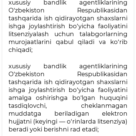
xususiy bandlik agentliklarining
O‘zbekiston Respublikasidan
tashqarida ish qidirayotgan shaxslarni
ishga joylashtirish bo‘yicha faoliyatini
litsenziyalash uchun talabgorlarning
murojaatlarini qabul qiladi va ko‘rib
chiqadi;
xususiy bandlik agentliklarining
O‘zbekiston Respublikasidan
tashqarida ish qidirayotgan shaxslarni
ishga joylashtirish bo‘yicha faoliyatini
amalga oshirishga bo‘lgan huquqini
tasdiqlovchi, cheklanmagan
muddatga beriladigan elektron
hujjatni (keyingi — o‘rinlarda litsenziya)
beradi yoki berishni rad etadi;