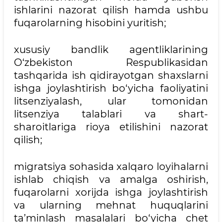
ishlarini nazorat qilish hamda ushbu
fuqarolarning hisobini yuritish;
xususiy bandlik agentliklarining
O‘zbekiston Respublikasidan
tashqarida ish qidirayotgan shaxslarni
ishga joylashtirish bo‘yicha faoliyatini
litsenziyalash, ular tomonidan
litsenziya talablari va shart-
sharoitlariga rioya etilishini nazorat
qilish;
migratsiya sohasida xalqaro loyihalarni
ishlab chiqish va amalga oshirish,
fuqarolarni xorijda ishga joylashtirish
va ularning mehnat huquqlarini
ta’minlash masalalari bo‘yicha chet