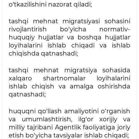
o‘tkazilishini nazorat qiladi;
tashqi mehnat migratsiyasi sohasini
rivojlantirish bo‘yicha normativ-
huquqiy hujjatlar va boshqa hujjatlar
loyihalarini ishlab chiqadi va ishlab
chiqishda qatnashadi;
tashqi mehnat migratsiya sohasida
xalqaro shartnomalar loyihalarini
ishlab chiqish va amalga oshirishda
qatnashadi;
huquqni qo‘llash amaliyotini o‘rganish
va umumlashtirish, ilg‘or xorijiy va
milliy tajribani Agentlik faoliyatiga joriy
etish bo‘yicha tavsiyalar ishlab chiqadi;