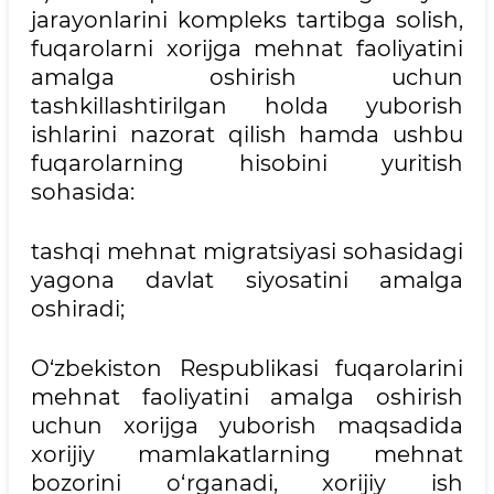
jarayonlarini kompleks tartibga solish,
fuqarolarni xorijga mehnat faoliyatini
amalga oshirish uchun
tashkillashtirilgan holda yuborish
ishlarini nazorat qilish hamda ushbu
fuqarolarning hisobini yuritish
sohasida:
tashqi mehnat migratsiyasi sohasidagi
yagona davlat siyosatini amalga
oshiradi;
O‘zbekiston Respublikasi fuqarolarini
mehnat faoliyatini amalga oshirish
uchun xorijga yuborish maqsadida
xorijiy mamlakatlarning mehnat
bozorini o‘rganadi, xorijiy ish