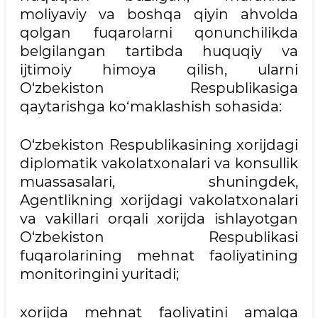
moliyaviy va boshqa qiyin ahvolda
qolgan fuqarolarni qonunchilikda
belgilangan tartibda huquqiy va
ijtimoiy himoya qilish, ularni
O‘zbekiston Respublikasiga
qaytarishga ko‘maklashish sohasida:
O‘zbekiston Respublikasining xorijdagi
diplomatik vakolatxonalari va konsullik
muassasalari, shuningdek,
Agentlikning xorijdagi vakolatxonalari
va vakillari orqali xorijda ishlayotgan
O‘zbekiston Respublikasi
fuqarolarining mehnat faoliyatining
monitoringini yuritadi;
xorijda mehnat faoliyatini amalga