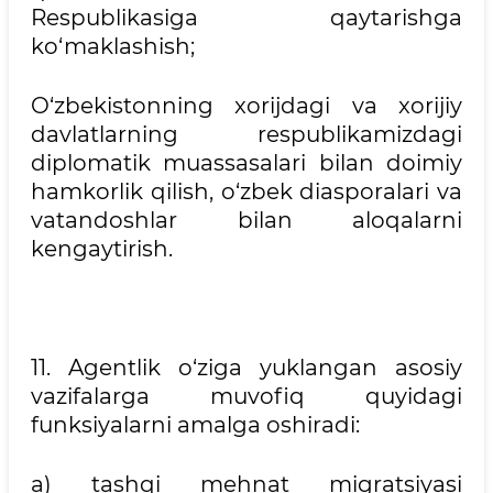
Respublikasiga qaytarishga
ko‘maklashish;
O‘zbekistonning xorijdagi va xorijiy
davlatlarning respublikamizdagi
diplomatik muassasalari bilan doimiy
hamkorlik qilish, o‘zbek diasporalari va
vatandoshlar bilan aloqalarni
kengaytirish.
11. Agentlik o‘ziga yuklangan asosiy
vazifalarga muvofiq quyidagi
funksiyalarni amalga oshiradi:
a) tashqi mehnat migratsiyasi