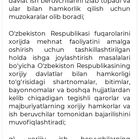
davlat ish beruvchilarini izlab topadi va
ular bilan hamkorlik qilish uchun
muzokaralar olib boradi;
O‘zbekiston Respublikasi fuqarolarini
xorijda mehnat faoliyatini amalga
oshirish uchun tashkillashtirilgan
holda ishga joylashtirish masalalari
bo‘yicha O‘zbekiston Respublikasining
xorijiy davlatlar bilan hamkorligi
to‘g‘risidagi shartnomalar, bitimlar,
bayonnomalar va boshqa hujjatlardan
kelib chiqadigan tegishli qarorlar va
majburiyatlarning xorijiy hamkorlar va
ish beruvchilar tomonidan bajarilishini
muvofiqlashtiradi;