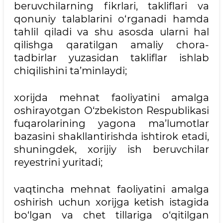
beruvchilarning fikrlari, takliflari va
qonuniy talablarini o‘rganadi hamda
tahlil qiladi va shu asosda ularni hal
qilishga qaratilgan amaliy chora-
tadbirlar yuzasidan takliflar ishlab
chiqilishini ta’minlaydi;
xorijda mehnat faoliyatini amalga
oshirayotgan O‘zbekiston Respublikasi
fuqarolarining yagona ma’lumotlar
bazasini shakllantirishda ishtirok etadi,
shuningdek, xorijiy ish beruvchilar
reyestrini yuritadi;
vaqtincha mehnat faoliyatini amalga
oshirish uchun xorijga ketish istagida
bo‘lgan va chet tillariga o‘qitilgan