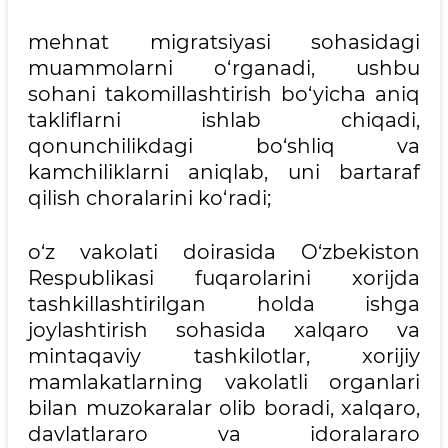
mehnat migratsiyasi sohasidagi
muammolarni o‘rganadi, ushbu
sohani takomillashtirish bo‘yicha aniq
takliflarni ishlab chiqadi,
qonunchilikdagi bo‘shliq va
kamchiliklarni aniqlab, uni bartaraf
qilish choralarini ko‘radi;
o‘z vakolati doirasida O‘zbekiston
Respublikasi fuqarolarini xorijda
tashkillashtirilgan holda ishga
joylashtirish sohasida xalqaro va
mintaqaviy tashkilotlar, xorijiy
mamlakatlarning vakolatli organlari
bilan muzokaralar olib boradi, xalqaro,
davlatlararo va idoralararo