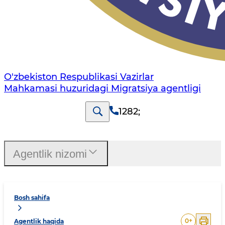
O'zbekiston Respublikasi Vazirlar
Mahkamasi huzuridagi Migratsiya agentligi
1282
;
Agentlik nizomi
Bosh sahifa
0
+
Agentlik haqida