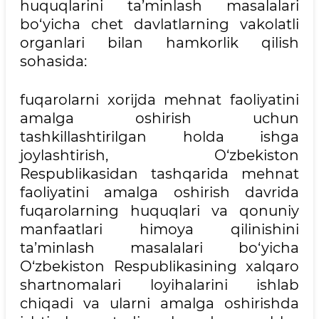
huquqlarini ta’minlash masalalari
bo‘yicha chet davlatlarning vakolatli
organlari bilan hamkorlik qilish
sohasida:
fuqarolarni xorijda mehnat faoliyatini
amalga oshirish uchun
tashkillashtirilgan holda ishga
joylashtirish, O‘zbekiston
Respublikasidan tashqarida mehnat
faoliyatini amalga oshirish davrida
fuqarolarning huquqlari va qonuniy
manfaatlari himoya qilinishini
ta’minlash masalalari bo‘yicha
O‘zbekiston Respublikasining xalqaro
shartnomalari loyihalarini ishlab
chiqadi va ularni amalga oshirishda