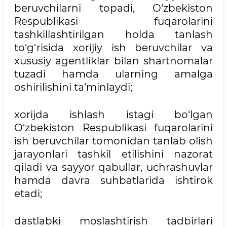
beruvchilarni topadi, O‘zbekiston
Respublikasi fuqarolarini
tashkillashtirilgan holda tanlash
to‘g‘risida xorijiy ish beruvchilar va
xususiy agentliklar bilan shartnomalar
tuzadi hamda ularning amalga
oshirilishini ta’minlaydi;
xorijda ishlash istagi bo‘lgan
O‘zbekiston Respublikasi fuqarolarini
ish beruvchilar tomonidan tanlab olish
jarayonlari tashkil etilishini nazorat
qiladi va sayyor qabullar, uchrashuvlar
hamda davra suhbatlarida ishtirok
etadi;
dastlabki moslashtirish tadbirlari