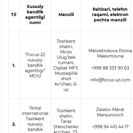
Xususiy
Rahbari, telefon
bandlik
T/r
Manzili
raqami, elektron
agentligi
pochta manzili
nomi
Toshkent
shahri,
Maloletnikova Polina
Mirzo
“Focus-22
Maksimovna
Ulugʻbek
xususiy
tumani,
1.
bandlik
Oqibat MFY,
+998 88 333 90 63
agentligi”
Mustaqillik
MChJ
shoh
info@focus-uz.com
koʻchasi, 6-
uy
“Antal
Zalalov Marat
Toshkent
international
Mansurovich
shahri,
Tashkent
Taras
2.
xususiy
Shevchenko
+998 94 410 44 17
bandlik
ko‘chasi, 23-