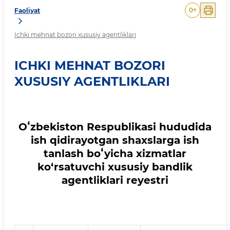
0
+
Faoliyat
Ichki mehnat bozori xususiy agentliklari
ICHKI MEHNAT BOZORI
XUSUSIY AGENTLIKLARI
Oʻzbekiston Respublikasi hududida
ish qidirayotgan shaxslarga ish
tanlash boʻyicha xizmatlar
ko‘rsatuvchi xususiy bandlik
agentliklari reyestri