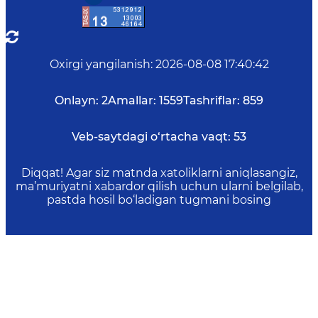
Oxirgi yangilanish
:
2026-08-08 17:40:42
Onlayn:
2
Amallar:
1559
Tashriflar:
859
Veb-saytdagi o‘rtacha vaqt:
53
Diqqat! Agar siz matnda xatoliklarni aniqlasangiz,
ma’muriyatni xabardor qilish uchun ularni belgilab,
pastda hosil bo‘ladigan tugmani bosing