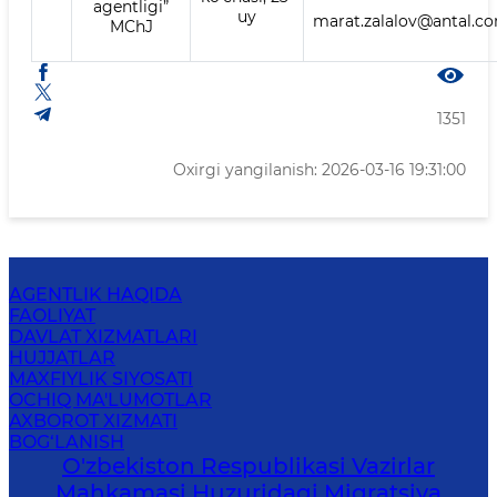
agentligi”
uy
marat.zalalov@antal.c
MChJ
1351
Oxirgi yangilanish: 2026-03-16 19:31:00
AGENTLIK HAQIDA
FAOLIYAT
DAVLAT XIZMATLARI
HUJJATLAR
MAXFIYLIK SIYOSATI
OCHIQ MA'LUMOTLAR
AXBOROT XIZMATI
BOG‘LANISH
O'zbekiston Respublikasi Vazirlar
Mahkamasi Huzuridagi Migratsiya