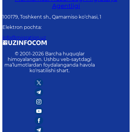
Agentligi
100179, Toshkent sh., Qamarniso ko‘chasi, 1
Elektron pochta
:
info@migration.uz
© 2001-
2026
Barcha huquqlar
himoyalangan. Ushbu veb-saytdagi
ma’lumotlardan foydalanganda havola
ko‘rsatilishi shart.