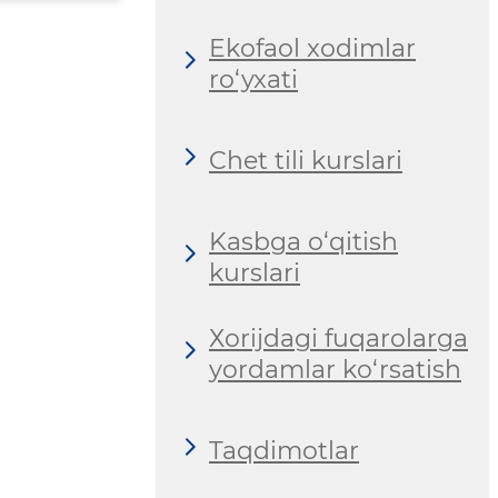
Ekofaol xodimlar
ro‘yxati
Chet tili kurslari
Kasbga o‘qitish
kurslari
Хorijdagi fuqarolarga
yordamlar ko‘rsatish
Taqdimotlar