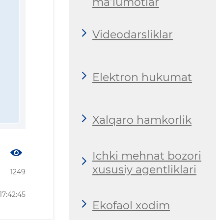
ma’lumotlar
Videodarsliklar
Elektron hukumat
Xalqaro hamkorlik
Ichki mehnat bozori
xususiy agentliklari
1249
17:42:45
Ekofaol xodim