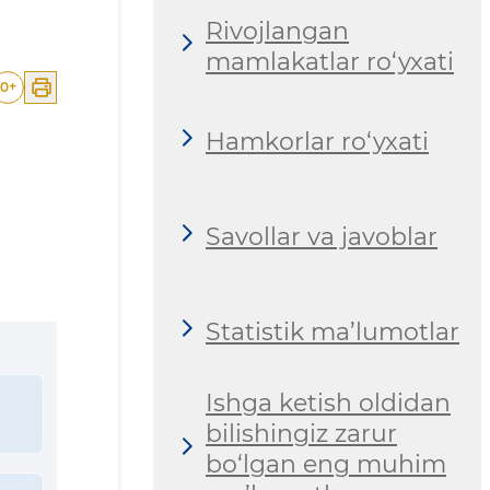
Rivojlangan
mamlakatlar ro‘yxati
0
+
Hamkorlar ro‘yxati
Savollar va javoblar
Statistik ma’lumotlar
Ishga ketish oldidan
bilishingiz zarur
bo‘lgan eng muhim