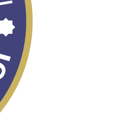
TOSHKENT
XALQARO
MIGRATSIYA
FORUMI – 2026
“OʻZBEKISTON –