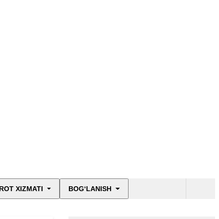
2030” STRATEGIYASI
Ro‘yxatga olish -
2026
Byurokratiyani
bartaraf etish - 2030
Ijtimoiy-iqtisodiy
rivojlanish
dinamikasini
tavsiflaydigan asosiy
ko‘rsatkichlar
Xususiy bandlik
ROT XIZMATI
BOG‘LANISH
agentliklari