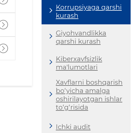
Korrupsiyaga qarshi
kurash
Giyohvandlikka
qarshi kurash
Kiberxavfsizlik
ma'lumotlari
Xavflarni boshqarish
bo‘yicha amalga
oshirilayotgan ishlar
to‘g‘risida
Ichki audit