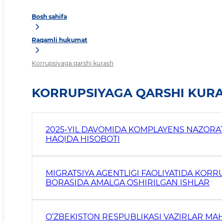
Bosh sahifa
Raqamli hukumat
Korrupsiyaga qarshi kurash
KORRUPSIYAGA QARSHI KUR
2025-YIL DAVOMIDA KOMPLAYENS NAZORAT BOʻLIMI TOMONIDAN AMALGA OS
HAQIDA HISOBOTI
MIGRATSIYA AGENTLIGI FAOLIYATIDA KORR
BORASIDA AMALGA OSHIRILGAN ISHLAR
O‘ZBEKISTON RESPUBLIKASI VAZIRLAR MA