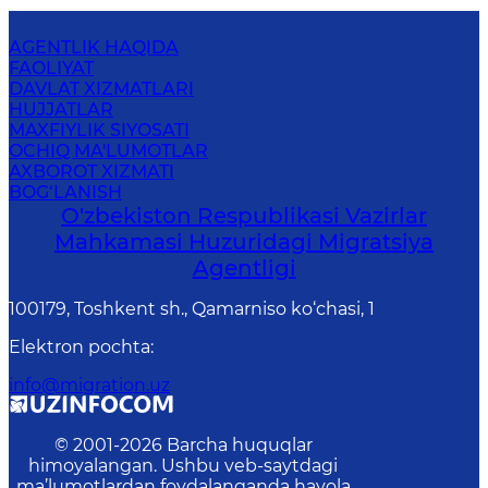
AGENTLIK HAQIDA
FAOLIYAT
DAVLAT XIZMATLARI
HUJJATLAR
MAXFIYLIK SIYOSATI
OCHIQ MA'LUMOTLAR
AXBOROT XIZMATI
BOG‘LANISH
O'zbekiston Respublikasi Vazirlar
Mahkamasi Huzuridagi Migratsiya
Agentligi
100179, Toshkent sh., Qamarniso ko‘chasi, 1
Elektron pochta
:
info@migration.uz
© 2001-
2026
Barcha huquqlar
himoyalangan. Ushbu veb-saytdagi
ma’lumotlardan foydalanganda havola