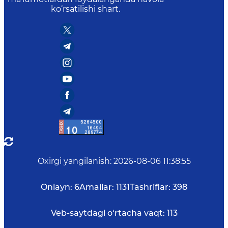
ko‘rsatilishi shart.
Oxirgi yangilanish
:
2026-08-06 11:38:55
Onlayn:
6
Amallar:
1131
Tashriflar:
398
Veb-saytdagi o‘rtacha vaqt:
113