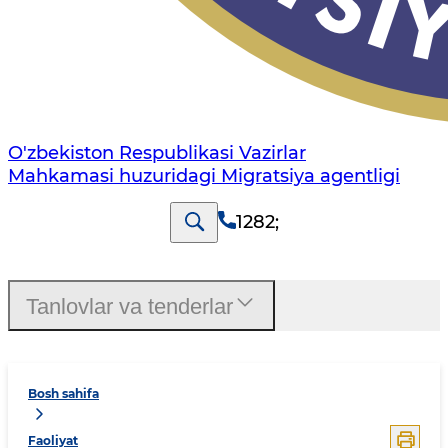
O'zbekiston Respublikasi Vazirlar
Mahkamasi huzuridagi Migratsiya agentligi
1282
;
Tanlovlar va tenderlar
Bosh sahifa
Faoliyat