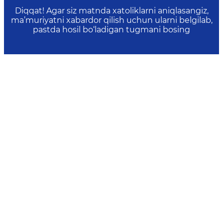
Diqqat! Agar siz matnda xatoliklarni aniqlasangiz,
ma’muriyatni xabardor qilish uchun ularni belgilab,
pastda hosil bo‘ladigan tugmani bosing