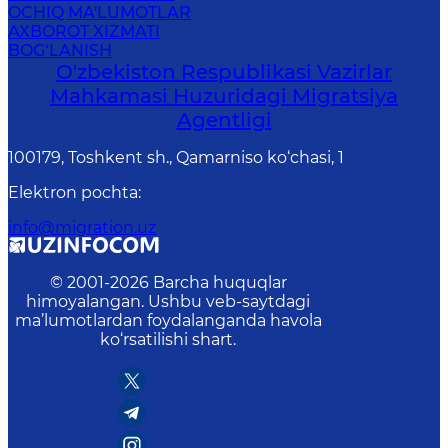
OCHIQ MA'LUMOTLAR
AXBOROT XIZMATI
BOG‘LANISH
O'zbekiston Respublikasi Vazirlar
Mahkamasi Huzuridagi Migratsiya
Agentligi
100179, Toshkent sh., Qamarniso ko‘chasi, 1
Elektron pochta
:
info@migration.uz
© 2001-
2026
Barcha huquqlar
himoyalangan. Ushbu veb-saytdagi
ma’lumotlardan foydalanganda havola
ko‘rsatilishi shart.