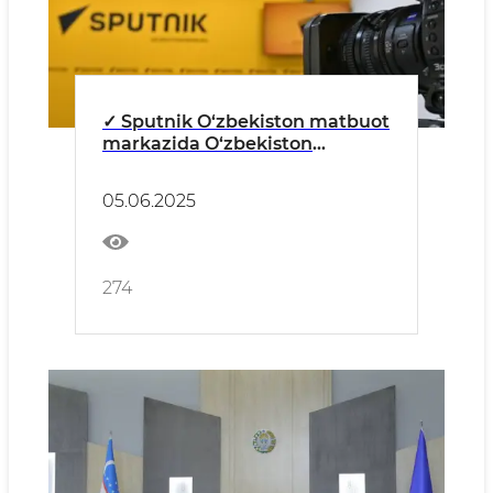
✓ Sputnik O‘zbekiston matbuot
markazida O‘zbekiston
Respublikasida mehnat
migratsiyasini tartibga solish
05.06.2025
mexanizmlarini
takomillashtirish masalalari
muhokama qilinadi.
274