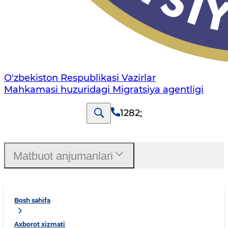
O'zbekiston Respublikasi Vazirlar
Mahkamasi huzuridagi Migratsiya agentligi
1282
;
Matbuot anjumanlari
Bosh sahifa
Axborot xizmati