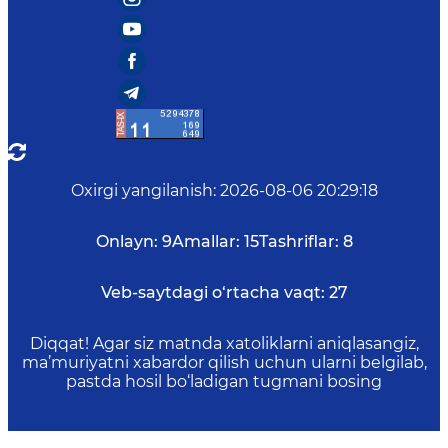
Oxirgi yangilanish
:
2026-08-06 20:29:18
Onlayn:
9
Amallar:
15
Tashriflar:
8
Veb-saytdagi o‘rtacha vaqt:
27
Diqqat! Agar siz matnda xatoliklarni aniqlasangiz,
ma’muriyatni xabardor qilish uchun ularni belgilab,
pastda hosil bo‘ladigan tugmani bosing