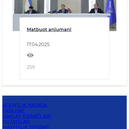
Matbuot anjumani
17.04.2025
259
AGENTLIK HAQIDA
FAOLIYAT
DAVLAT XIZMATLARI
HUJJATLAR
MAXFIYLIK SIYOSATI