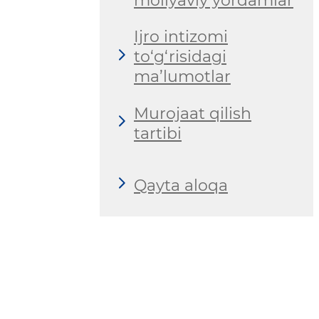
moliyaviy yordamlar
Ijro intizomi
to‘g‘risidagi
ma’lumotlar
Murojaat qilish
tartibi
Qayta aloqa