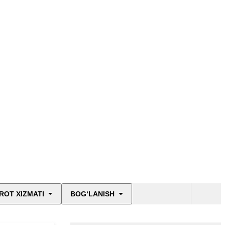
Moliyaviy hisobotlar -
3299
ROT XIZMATI
BOG‘LANISH
Ochiq ma’lumotlar
PF-6247