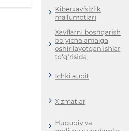
Kiberxavfsizlik
ma'lumotlari
Xavflarni boshqarish
bo‘yicha amalga
oshirilayotgan ishlar
to‘g‘risida
Ichki audit
Xizmatlar
Huquqiy va