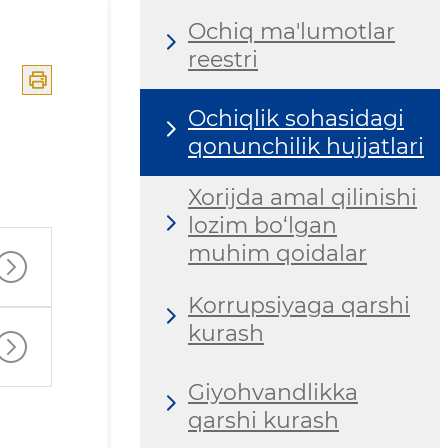
Ochiq ma'lumotlar
reestri
Ochiqlik sohasidagi
qonunchilik hujjatlari
Xorijda amal qilinishi
lozim bo‘lgan
muhim qoidalar
Korrupsiyaga qarshi
kurash
Giyohvandlikka
qarshi kurash