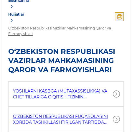
Bosh sahifa
Hujjatlar
O‘zbekiston Respublikasi Vazirlar Mahkamasining Qaror va
Farmoyishlari
O‘ZBEKISTON RESPUBLIKASI
VAZIRLAR MAHKAMASINING
QAROR VA FARMOYISHLARI
YOSHLARNI KASBGA (MUTAXASSISLIKKA) VA
CHET TILLARIGA O‘QITISH TIZIMINI
TAKOMILLASHTIRISH CHORA-TADBIRLARI
TO‘G‘RISIDA
O‘ZBEKISTON RESPUBLIKASI FUQAROLARINI
XORIJDA TASHKILLASHTIRILGAN TARTIBDA
ISHGA JOYLASHTIRISH TIZIMINI YANADA