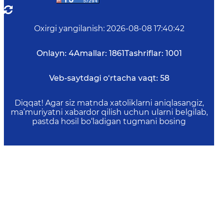
Oxirgi yangilanish
:
2026-08-08 17:40:42
Onlayn:
4
Amallar:
1861
Tashriflar:
1001
Veb-saytdagi o‘rtacha vaqt:
58
Diqqat! Agar siz matnda xatoliklarni aniqlasangiz,
ma’muriyatni xabardor qilish uchun ularni belgilab,
pastda hosil bo‘ladigan tugmani bosing