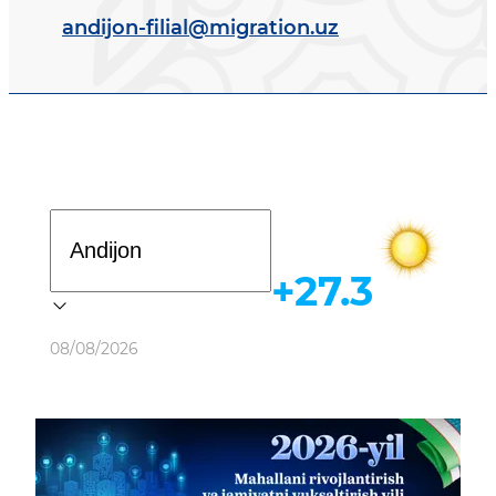
andijon-filial@migration.uz
Davlat dasturi
+27.3
Ob-havo
08/08/2026