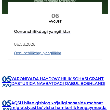
06
AVGUST
Qonunchilikdagi yangiliklar
06.08.2026
Qonunchilikdagi yangiliklar
05
YAPONIYADA HAYDOVCHILIK SOHASI GRANT
DASTURIGA NAVBATDAGI QABUL BOSHLANDI
AVG
05
AQSH bilan qishloq xo‘jaligi sohasida mehnat
migratsiyasi bo‘yicha hamkorlik kengaymoqda
AVG