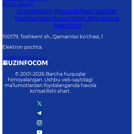
BOG‘LANISH
O'zbekiston Respublikasi Vazirlar
Mahkamasi Huzuridagi Migratsiya
Agentligi
100179, Toshkent sh., Qamarniso ko‘chasi, 1
Elektron pochta
:
info@migration.uz
© 2001-
2026
Barcha huquqlar
himoyalangan. Ushbu veb-saytdagi
ma’lumotlardan foydalanganda havola
ko‘rsatilishi shart.