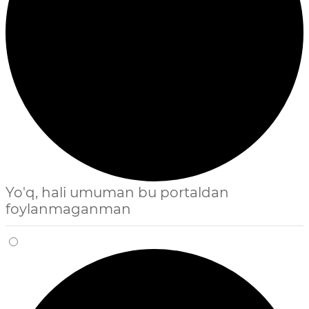
Yo'q, hali umuman bu portaldan
foylanmaganman