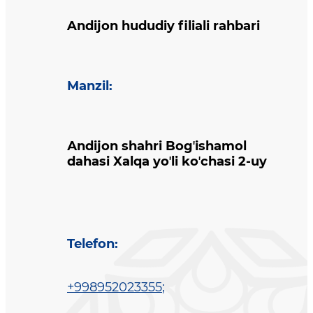
Andijon hududiy filiali rahbari
Manzil
:
Аndijon shahri Bogʼishamol
dahasi Xalqa yoʼli koʼchasi 2-uy
Telefon
:
+998952023355
;