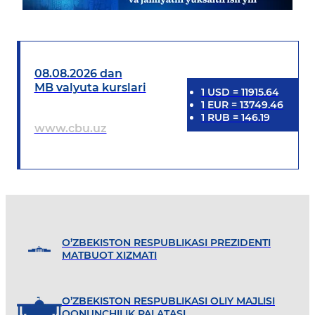
08.08.2026 dan
MB valyuta kurslari
1
USD
=
11915.64
1
EUR
=
13749.46
1
RUB
=
146.19
www.cbu.uz
O’ZBEKISTON RESPUBLIKASI PREZIDENTI
MATBUOT XIZMATI
O’ZBEKISTON RESPUBLIKASI OLIY MAJLISI
QONUNCHILIK PALATASI