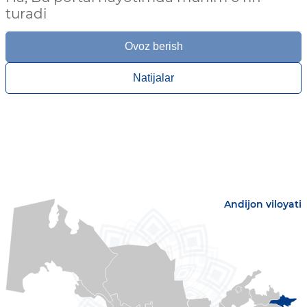
turadi
Ovoz berish
Natijalar
Andijon viloyati