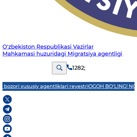
O'zbekiston Respublikasi Vazirlar
Mahkamasi huzuridagi Migratsiya agentligi
1282
;
y agentliklari reyestri
OGOH BO‘LING! NORASMIY ISH