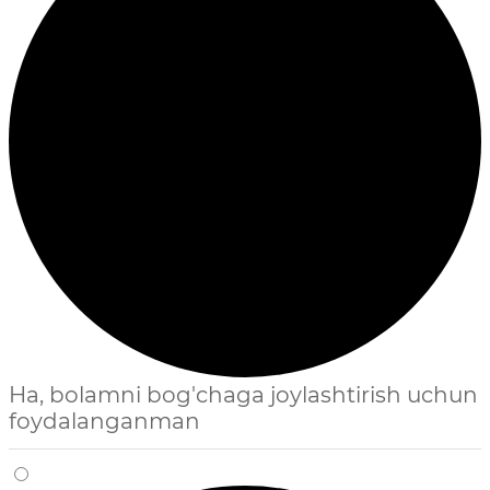
Ha, bolamni bog'chaga joylashtirish uchun
foydalanganman