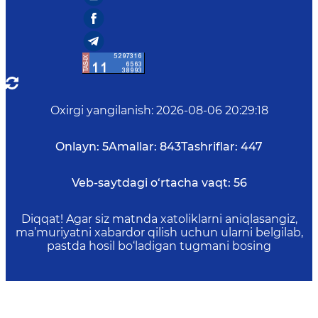
Oxirgi yangilanish
:
2026-08-06 20:29:18
Onlayn:
5
Amallar:
843
Tashriflar:
447
Veb-saytdagi o‘rtacha vaqt:
56
Diqqat! Agar siz matnda xatoliklarni aniqlasangiz,
ma’muriyatni xabardor qilish uchun ularni belgilab,
pastda hosil bo‘ladigan tugmani bosing