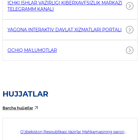
ICHKI ISHLAR VAZIRLIGI KIBERXAVFSIZLIK MARKAZI
TELEGRAMM KANALI
YAGONA INTERAKTIV DAVLAT XIZMATLARI PORTALI
OCHIQ MAʼLUMOTLAR
HUJJATLAR
Barcha hujjatlar
O‘zbekiston Respublikasi Vazirlar Mahkamasining qarori
№433. Qabul qilingan sana 05.08.2026. Kuchga kirish