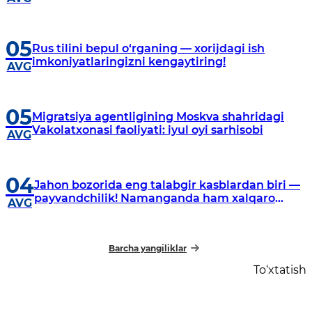
05
Rus tilini bepul o‘rganing — xorijdagi ish
imkoniyatlaringizni kengaytiring!
AVG
05
Migratsiya agentligining Moskva shahridagi
Vakolatxonasi faoliyati: iyul oyi sarhisobi
AVG
04
Jahon bozorida eng talabgir kasblardan biri —
payvandchilik! Namanganda ham xalqaro
AVG
payvandlash maktabi tashkil etiladi.
Barcha yangiliklar
To‘xtatish