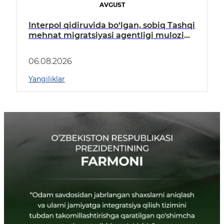
AVGUST
Interpol qidiruvida bo‘lgan, sobiq Tashqi
mehnat migratsiyasi agentligi mulozimi
A.Toshtemirov internetda
tarqatayotgan norasmiy va haqiqatga
06.08.2026
mutlaqo to‘g‘ri kelmaydigan
ma’lumotlar yuzasidan ayrim FIKR-
Yangiliklar
MULOHAZALAR