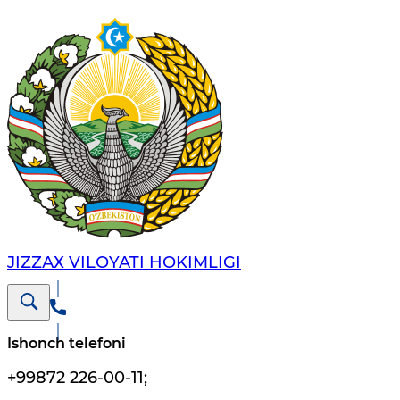
JIZZАХ VILОYATI HОKIMLIGI
Ishonch telefoni
+99872 226-00-11
;