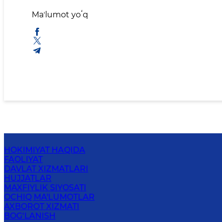
Maʼlumot yoʻq
HOKIMIYAT HAQIDA
FAOLIYAT
DAVLAT XIZMATLARI
HUJJATLAR
MAXFIYLIK SIYOSATI
OCHIQ MA'LUMOTLAR
AXBOROT XIZMATI
BOG‘LANISH