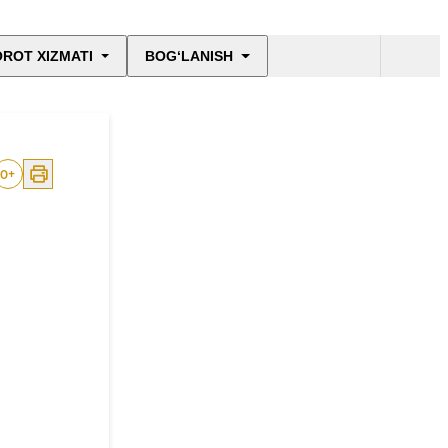
ROT XIZMATI
BOG‘LANISH
0
+