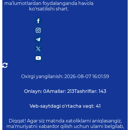
ma’lumotlardan foydalanganda havola
ko‘rsatilishi shart.
Oxirgi yangilanish
:
2026-08-07 16:01:59
Onlayn:
0
Amallar:
213
Tashriflar:
143
Veb-saytdagi o‘rtacha vaqt:
41
Diqqat! Agar siz matnda xatoliklarni aniqlasangiz,
ma’muriyatni xabardor qilish uchun ularni belgilab,