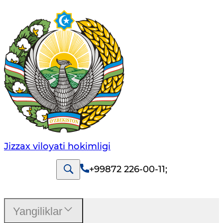
Jizzах vilоyati hоkimligi
+99872 226-00-11
;
Yangiliklar