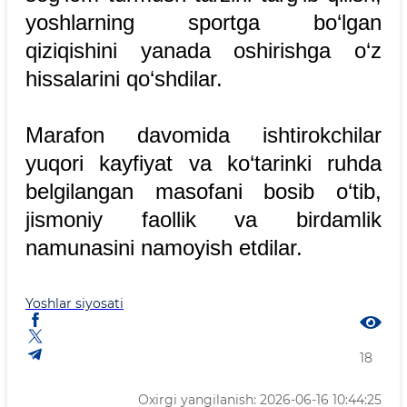
yoshlarning sportga bo‘lgan
qiziqishini yanada oshirishga o‘z
hissalarini qo‘shdilar.
Marafon davomida ishtirokchilar
yuqori kayfiyat va ko‘tarinki ruhda
belgilangan masofani bosib o‘tib,
jismoniy faollik va birdamlik
namunasini namoyish etdilar.
Yoshlar siyosati
18
Oxirgi yangilanish: 2026-06-16 10:44:25