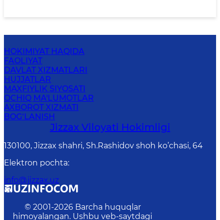
HOKIMIYAT HAQIDA
FAOLIYAT
DAVLAT XIZMATLARI
HUJJATLAR
MAXFIYLIK SIYOSATI
OCHIQ MA'LUMOTLAR
AXBOROT XIZMATI
BOG‘LANISH
Jizzах Vilоyati Hоkimligi
130100, Jizzax shahri, Sh.Rashidov shoh ko’chasi, 64
Elektron pochta
:
info@jizzax.uz
© 2001-
2026
Barcha huquqlar
himoyalangan. Ushbu veb-saytdagi