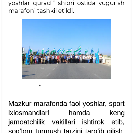
yoshlar quradi” shiori ostida yugurish
marafoni tashkil etildi.
Mazkur marafonda faol yoshlar, sport
ixlosmandlari hamda keng
jamoatchilik vakillari ishtirok etib,
sog‘lom turmush tarzini targ‘ib qilish,