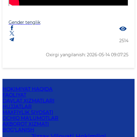
Gender tenglik
2514
Oxirgi yangilanish: 2026-05-14 09:07:25
HOKIMIYAT HAQIDA
FAOLIYAT
DAVLAT XIZMATLARI
HUJJATLAR
MAXFIYLIK SIYOSATI
OCHIQ MA'LUMOTLAR
AXBOROT XIZMATI
BOG‘LANISH
Jizzах Vilоyati Hоkimligi