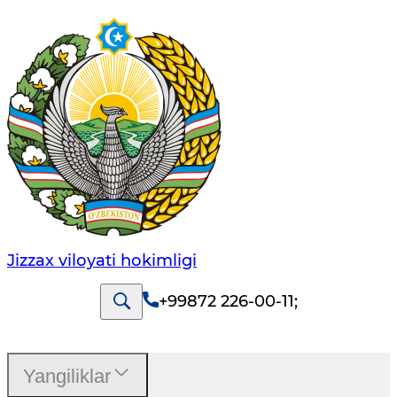
Jizzах vilоyati hоkimligi
+99872 226-00-11
;
Yangiliklar