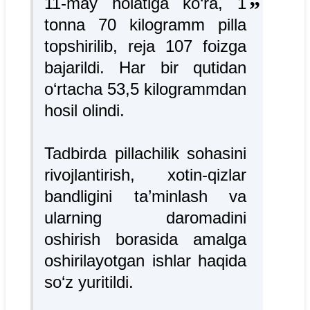
11-may holatiga ko‘ra, 1
tonna 70 kilogramm pilla
topshirilib, reja 107 foizga
bajarildi. Har bir qutidan
o‘rtacha 53,5 kilogrammdan
hosil olindi.
Tadbirda pillachilik sohasini
rivojlantirish, xotin-qizlar
bandligini ta’minlash va
ularning daromadini
oshirish borasida amalga
oshirilayotgan ishlar haqida
so‘z yuritildi.