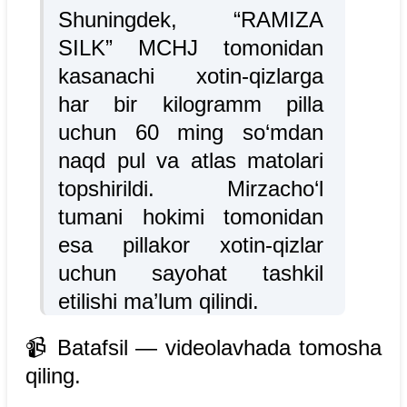
Shuningdek, “RAMIZA
SILK” MCHJ tomonidan
kasanachi xotin-qizlarga
har bir kilogramm pilla
uchun 60 ming so‘mdan
naqd pul va atlas matolari
topshirildi. Mirzacho‘l
tumani hokimi tomonidan
esa pillakor xotin-qizlar
uchun sayohat tashkil
etilishi ma’lum qilindi.
📹 Batafsil — videolavhada tomosha
qiling.