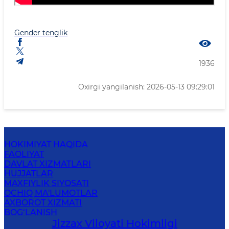
Gender tenglik
1936
Oxirgi yangilanish: 2026-05-13 09:29:01
HOKIMIYAT HAQIDA
FAOLIYAT
DAVLAT XIZMATLARI
HUJJATLAR
MAXFIYLIK SIYOSATI
OCHIQ MA'LUMOTLAR
AXBOROT XIZMATI
BOG‘LANISH
Jizzах Vilоyati Hоkimligi