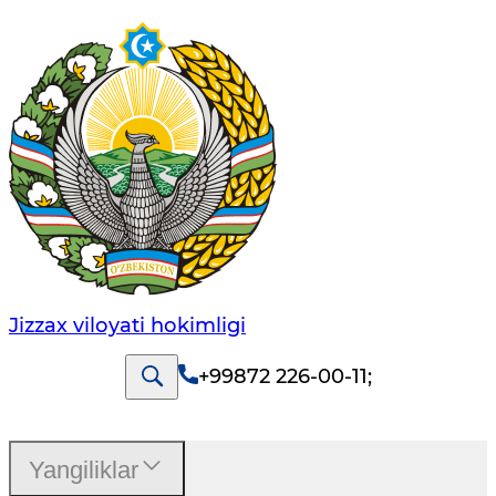
Jizzах vilоyati hоkimligi
+99872 226-00-11
;
Yangiliklar