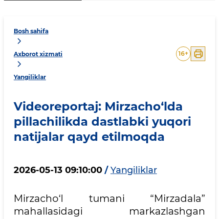
Bosh sahifa
16
+
Axborot xizmati
Yangiliklar
Videoreportaj: Mirzacho‘lda
pillachilikda dastlabki yuqori
natijalar qayd etilmoqda
2026-05-13 09:10:00
/
Yangiliklar
Mirzacho‘l tumani “Mirzadala”
mahallasidagi markazlashgan