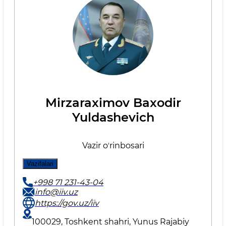
Mirzaraximov Baxodir
Yuldashevich
Vazir oʼrinbosari
Vazifalari
+998 71 231-43-04
info@iiv.uz
https://gov.uz/iiv
100029, Toshkent shahri, Yunus Rаjаbiy