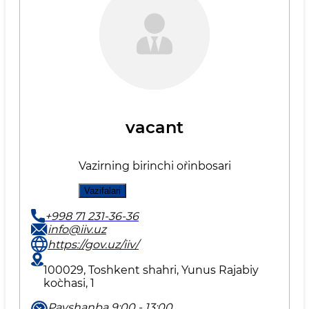
vacant
Vazirning birinchi o`rinbosari
Vazifalari
+998 71 231-36-36
info@iiv.uz
https://gov.uz/iiv/
100029, Toshkent shahri, Yunus Rаjаbiy
ko`chаsi, 1
Payshanba 9:00 - 13:00