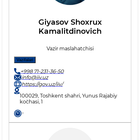
Giyasov Shoxrux
Kamalitdinovich
Vazir maslahatchisi
Vazifalari
+998 71-231-36-50
info@iiv.uz
https://gov.uz/iiv/
100029, Toshkent shahri, Yunus Rаjаbiy
ko`chаsi, 1
-