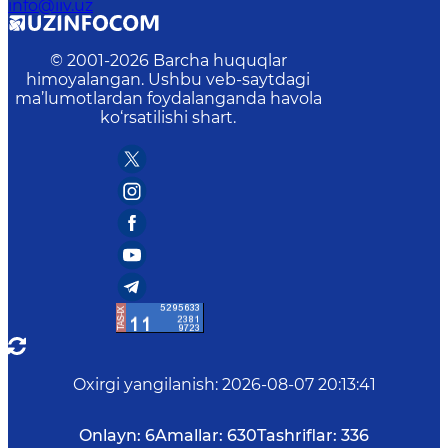
info@iiv.uz
© 2001-
2026
Barcha huquqlar
himoyalangan. Ushbu veb-saytdagi
ma’lumotlardan foydalanganda havola
ko‘rsatilishi shart.
Oxirgi yangilanish
:
2026-08-07 20:13:41
Onlayn:
6
Amallar:
630
Tashriflar:
336