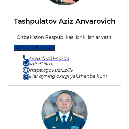
Tаshpulatov Aziz Anvarovich
O‘zbеkiston Rеspublikаsi ichki ishlаr vаziri
Vazifalari
Biografiya
+998 71-231-43-04
info@iiv.uz
https://gov.uz/uz/iiv
Har oyning oxirgi yakshanba kuni