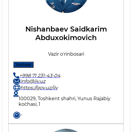
Nishanbaev Saidkarim
Abduxokimovich
Vazir oʼrinbosari
Vazifalari
+998 71 231-43-04
info@iiv.uz
https://gov.uz/iiv
100029, Toshkent shahri, Yunus Rаjаbiy
ko`chаsi, 1
-