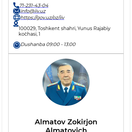
71-231-43-04
info@iiv.uz
https://gov.uz/oz/iiv
100029, Toshkent shahri, Yunus Rаjаbiy
ko`chаsi, 1
Dushanba 09:00 - 13:00
Almatov Zokirjon
Almatovich