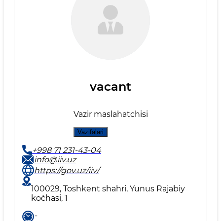
vacant
Vazir maslahatchisi
Vazifalari
+998 71 231-43-04
info@iiv.uz
https://gov.uz/iiv/
100029, Toshkent shahri, Yunus Rаjаbiy
ko`chаsi, 1
-