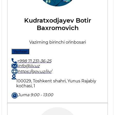
Kudratxodjayev Botir
Baxromovich
Vazirning birinchi o`rinbosari
Vazifalari
+998 71 231-36-25
info@iiv.uz
https://gov.uz/iiv/
100029, Toshkent shahri, Yunus Rаjаbiy
ko`chаsi, 1
Juma 9:00 - 13:00