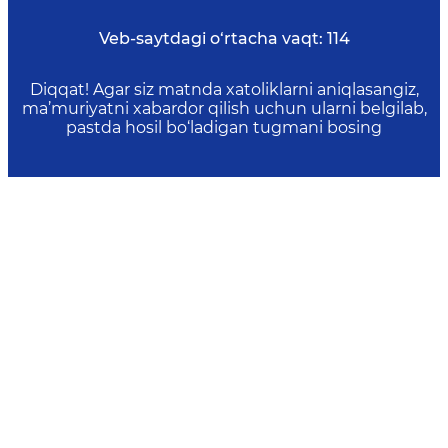
Veb-saytdagi o‘rtacha vaqt:
114
Diqqat! Agar siz matnda xatoliklarni aniqlasangiz,
ma’muriyatni xabardor qilish uchun ularni belgilab,
pastda hosil bo‘ladigan tugmani bosing