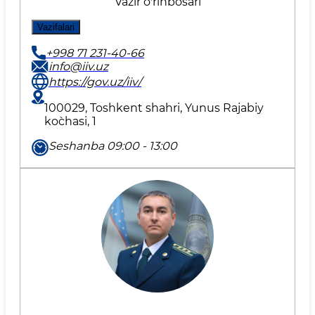
Vazir oʼrinbosari
Vazifalari
+998 71 231-40-66
info@iiv.uz
https://gov.uz/iiv/
100029, Toshkent shahri, Yunus Rаjаbiy
ko`chаsi, 1
Seshanba 09:00 - 13:00