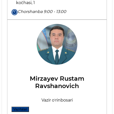
ko`chаsi, 1
Chorshanba 9:00 - 13:00
Mirzayev Rustam
Ravshanovich
Vazir oʼrinbosari
Vazifalari