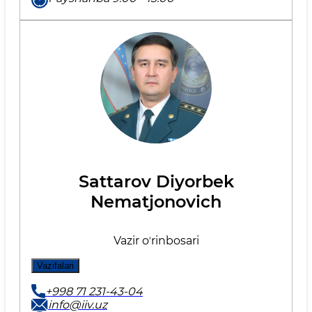
Sattarov Diyorbek
Nematjonovich
Vazir oʼrinbosari
Vazifalari
+998 71 231-43-04
info@iiv.uz