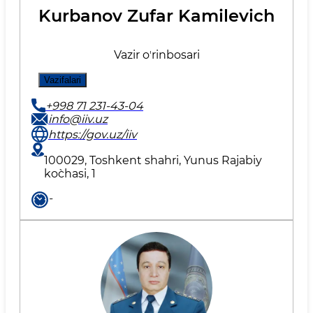
Kurbanov Zufar Kamilevich
Vazir oʼrinbosari
Vazifalari
+998 71 231-43-04
info@iiv.uz
https://gov.uz/iiv
100029, Toshkent shahri, Yunus Rаjаbiy
ko`chаsi, 1
-