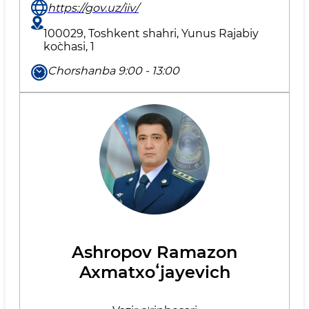
https://gov.uz/iiv/
100029, Toshkent shahri, Yunus Rаjаbiy
ko`chаsi, 1
Chorshanba 9:00 - 13:00
Ashropov Ramazon
Axmatxoʻjayevich