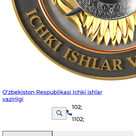
O‘zbеkiston Rеspublikаsi Ichki ishlаr
vаzirligi
102
;
1102
;