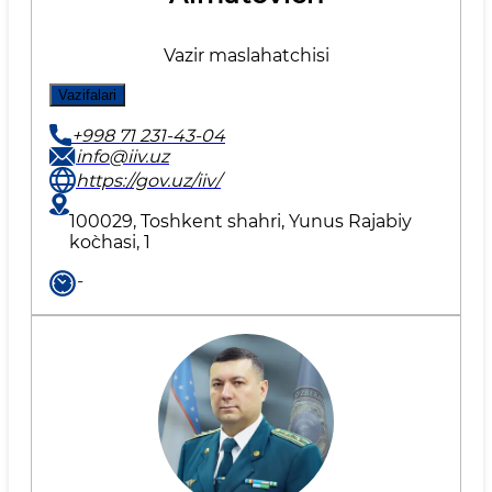
Vazir maslahatchisi
Vazifalari
+998 71 231-43-04
info@iiv.uz
https://gov.uz/iiv/
100029, Toshkent shahri, Yunus Rаjаbiy
ko`chаsi, 1
-