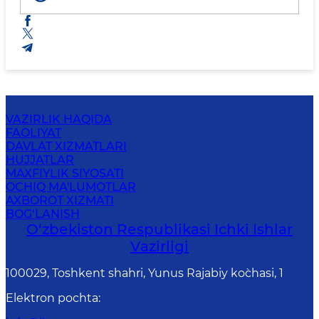
VAZIRLIK HAQIDA
FAOLIYAT
DAVLAT XIZMATLARI
HUJJATLAR
MAXFIYLIK SIYOSATI
OCHIQ MA'LUMOTLAR
AXBOROT XIZMATI
BOG‘LANISH
O‘zbеkiston Rеspublikаsi Ichki Ishlаr
Vаzirligi
100029, Toshkent shahri, Yunus Rаjаbiy ko`chаsi, 1
Elektron pochta
: