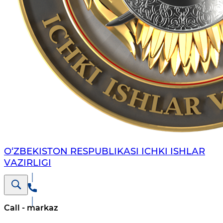
O‘ZBЕKISTON RЕSPUBLIKАSI ICHKI ISHLАR
VАZIRLIGI
Call - markaz