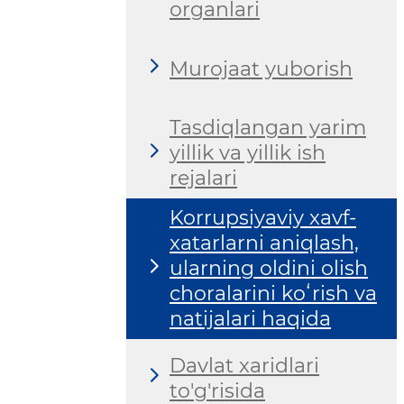
organlari
Murojaat yuborish
Tasdiqlangan yarim
yillik va yillik ish
rejalari
Korrupsiyaviy xavf-
xatarlarni aniqlash,
ularning oldini olish
choralarini koʻrish va
natijalari haqida
Davlat xaridlari
to'g'risida