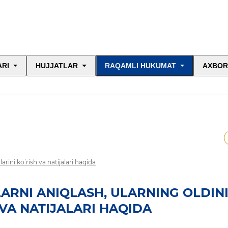
ARI
HUJJATLAR
RAQAMLI HUKUMAT
AXBOR
arini koʻrish va natijalari haqida
ARNI ANIQLASH, ULARNING OLDIN
 VA NATIJALARI HAQIDA