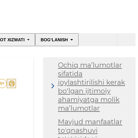
mulklarni davlat-
xususiy sheriklik
asosida olgan yuridik
va jismoniy shaxslar
OT XIZMATI
BOG‘LANISH
to'g'risidagi
ma'lumotlar
Ochiq ma’lumotlar
sifatida
joylashtirilishi kerak
0
+
bo‘lgan ijtimoiy
ahamiyatga molik
ma’lumotlar
I
Mavjud manfaatlar
toʼqnashuvi