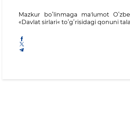
Mazkur boʻlinmaga maʼlumot Oʻzbek
«Davlat sirlari« toʻgʻrisidagi qonuni t