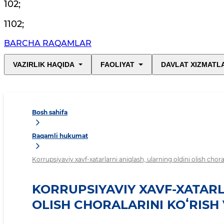
102
;
1102
;
BARCHA RAQAMLAR
VAZIRLIK HAQIDA
FAOLIYAT
DAVLAT XIZMATL
Bosh sahifa
Raqamli hukumat
Korrupsiyaviy xavf-xatarlarni aniqlash, ularning oldini olish choral
KORRUPSIYAVIY XAVF-XATARL
OLISH CHORALARINI KOʻRISH