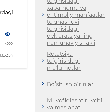
toʼgʼrisidagi
xabarnoma va
rdagi
ehtimoliy manfaatlar
toʼqnashuvi
toʼgʼrisidagi
deklaratsiyaning
namunaviy shakli
4222
Rotatsiya
13:32:54
toʻgʻrisidagi
maʼlumotlar
Boʻsh ish oʻrinlari
Muvofiqlashtiruvchi
va maslahat