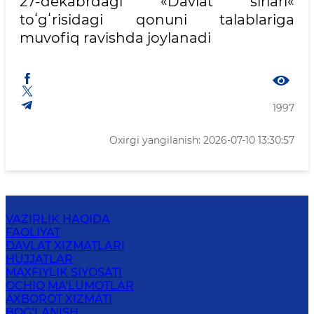
27-dekabrdagi «Davlat sirlari«
toʻgʻrisidagi qonuni talablariga
muvofiq ravishda joylanadi
1997
Oxirgi yangilanish: 2026-07-10 13:30:57
VAZIRLIK HAQIDA
FAOLIYAT
DAVLAT XIZMATLARI
HUJJATLAR
MAXFIYLIK SIYOSATI
OCHIQ MA'LUMOTLAR
AXBOROT XIZMATI
BOG‘LANISH