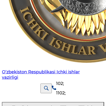
O‘zbеkiston Rеspublikаsi Ichki ishlаr
vаzirligi
102
;
1102
;