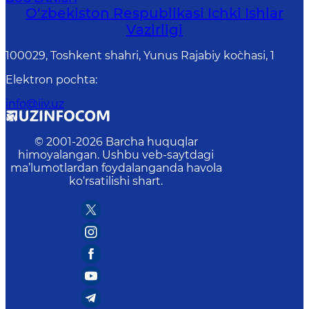
O‘zbеkiston Rеspublikаsi Ichki Ishlаr
Vаzirligi
100029, Toshkent shahri, Yunus Rаjаbiy ko`chаsi, 1
Elektron pochta
:
info@iiv.uz
© 2001-
2026
Barcha huquqlar
himoyalangan. Ushbu veb-saytdagi
ma’lumotlardan foydalanganda havola
ko‘rsatilishi shart.