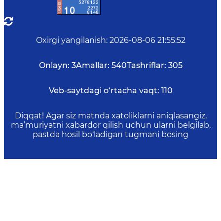
Oxirgi yangilanish
:
2026-08-06 21:55:52
Onlayn:
3
Amallar:
540
Tashriflar:
305
Veb-saytdagi o‘rtacha vaqt:
110
Diqqat! Agar siz matnda xatoliklarni aniqlasangiz,
ma’muriyatni xabardor qilish uchun ularni belgilab,
pastda hosil bo‘ladigan tugmani bosing