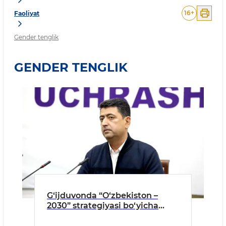
16
+
Faoliyat
Gender tenglik
GENDER TENGLIK
G‘ijduvonda “O‘zbekiston –
2030” strategiyasi bo‘yicha
o‘quv-seminar bo‘lib o‘tdi.