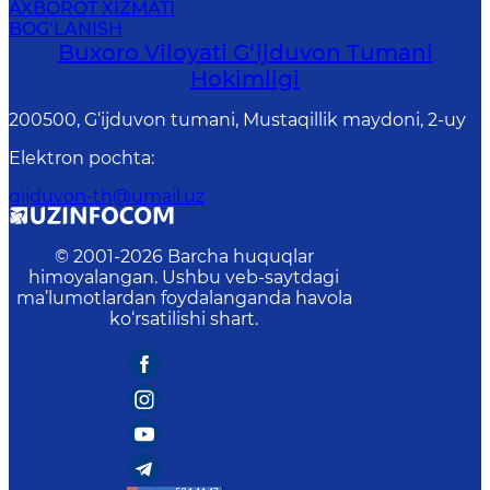
AXBOROT XIZMATI
BOG‘LANISH
Buxoro Viloyati G‘ijduvon Tumani
Hokimligi
200500, G‘ijduvon tumani, Mustaqillik maydoni, 2-uy
Elektron pochta
:
gijduvon-th@umail.uz
© 2001-
2026
Barcha huquqlar
himoyalangan. Ushbu veb-saytdagi
ma’lumotlardan foydalanganda havola
ko‘rsatilishi shart.