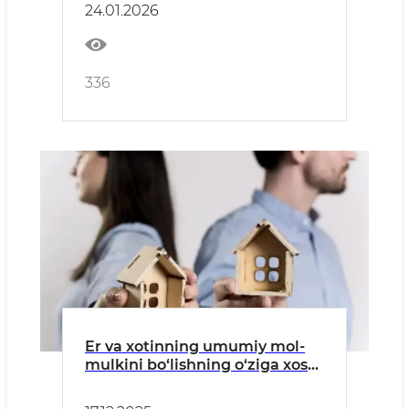
24.01.2026
336
Er va xotinning umumiy mol-
mulkini bo‘lishning o‘ziga xos
xususiyatlari.