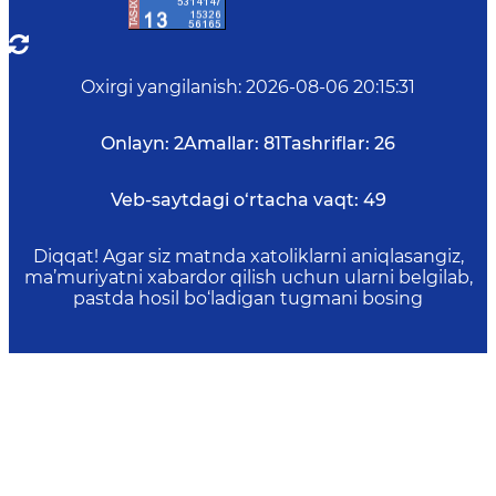
Oxirgi yangilanish
:
2026-08-06 20:15:31
Onlayn:
2
Amallar:
81
Tashriflar:
26
Veb-saytdagi o‘rtacha vaqt:
49
Diqqat! Agar siz matnda xatoliklarni aniqlasangiz,
ma’muriyatni xabardor qilish uchun ularni belgilab,
pastda hosil bo‘ladigan tugmani bosing