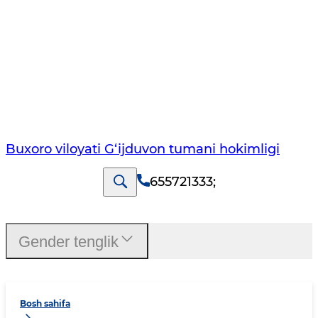
Buxoro viloyati G‘ijduvon tumani hokimligi
655721333
;
Gender tenglik
Bosh sahifa