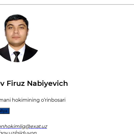
 Firuz Nabiyevich
mani hokimining o‘rinbosari
afiya
onhokimlig@exat.uz
/gov.uz/gijduvon