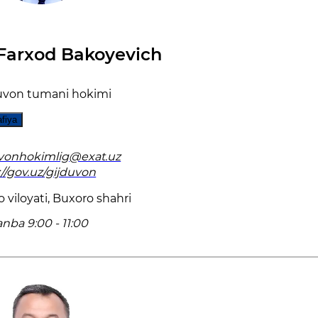
Farxod Bakoyevich
duvon tumani hokimi
afiya
uvonhokimlig@exat.uz
://gov.uz/gijduvon
 viloyati, Buxoro shahri
nba 9:00 - 11:00