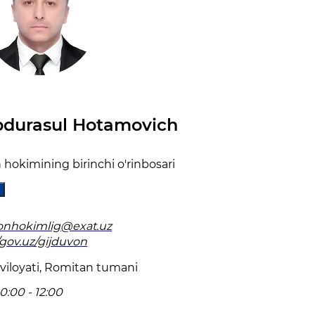
bdurasul Hotamovich
hokimining birinchi o'rinbosari
onhokimlig@exat.uz
/gov.uz/gijduvon
viloyati, Romitan tumani
0:00 - 12:00