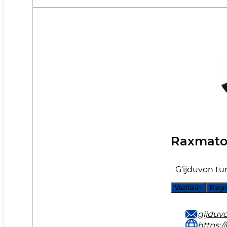
Raxmatov
G‘ijduvon tu
Vazifalari
Biogr
gijduv
https:/