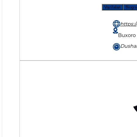
Vazifalari
Biogra
https:/
Buxoro 
Dushan