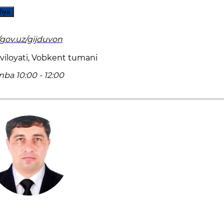
fiya
/gov.uz/gijduvon
viloyati, Vobkent tumani
ba 10:00 - 12:00