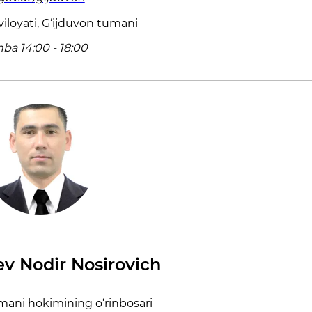
iloyati, G‘ijduvon tumani
ba 14:00 - 18:00
ev Nodir Nosirovich
mani hokimining o‘rinbosari