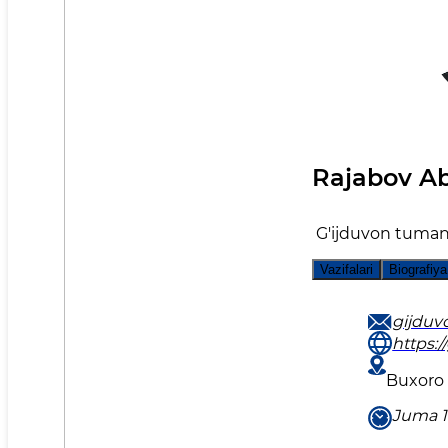
Rajabov A
G'ijduvon tuman 
Vazifalari
Biografiya
gijduv
https:/
Buxoro 
Juma 1