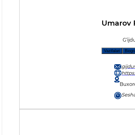
Umarov 
G‘ij
Vazifalari
Biogr
gijd
https
Buxoro
Sesha