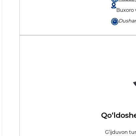
Buxoro v
Dushan
Qo‘ldosh
G‘ijduvon tu