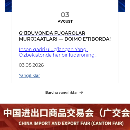
03
AVGUST
G‘IJDUVONDA FUQAROLAR
MUROJAATLARI — DOIMO E’TIBORDA!
Inson qadri ulug‘langan Yangi
O‘zbekistonda har bir fuqaroning
murojaati davlat e’tiborida. Aholi bilan
03.08.2026
ochiq muloqot qilish, muammolarni
joyida hal etish hamda xalq roziligini
Yangiliklar
ta’minlash ustuvor vazifalardan biridir.
Barcha yangiliklar