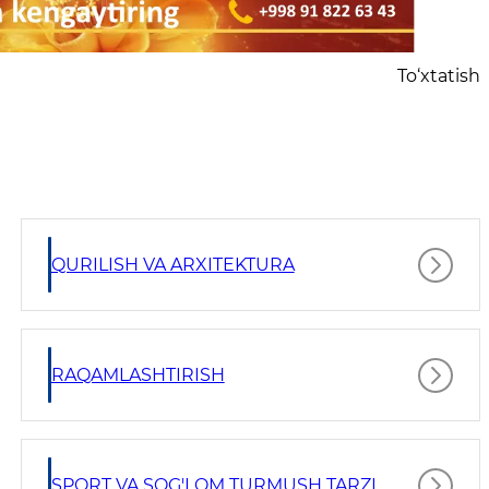
To‘xtatish
QURILISH VA ARXITEKTURA
RAQAMLASHTIRISH
SPORT VA SOG'LOM TURMUSH TARZI