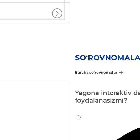
SO‘ROVNOMAL
Barcha so‘rovnomalar
Yagona interaktiv da
foydalanasizmi?