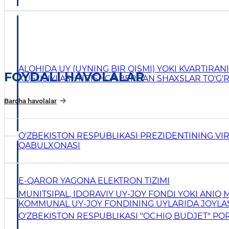
ALOHIDA UY (UYNING BIR QISMI) YOKI KVARTIRANI
FOYDALI HAVOLALAR
XUSUSIYLASHTIRISHGA BERGAN SHAXSLAR TO'G'R
MA'LUMOTNOMA BERISH
Barcha havolalar
O'ZBEKISTON RESPUBLIKASI PREZIDENTINING VI
QABULXONASI
E-QAROR YAGONA ELEKTRON TIZIMI
MUNITSIPAL, IDORAVIY UY-JOY FONDI YOKI ANIQ
KOMMUNAL UY-JOY FONDINING UYLARIDA JOYLA
TURAR JOYLARINI FOYDALANISHGA BERISH
O'ZBEKISTON RESPUBLIKASI "OCHIQ BUDJET" POR