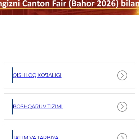
QISHLOQ XO'JALIGI
BOSHQARUV TIZIMI
TA'LIM VA TARBIYA