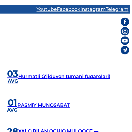
Youtube
Facebook
Instagram
Telegram
03
Hurmatli G‘ijduvon tumani fuqarolari!
AVG
01
RASMIY MUNOSABAT
AVG
28
XALQ BILAN OCHIQ MULOQOT —