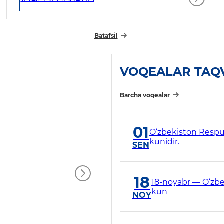
Batafsil
VOQEALAR TAQ
Barcha voqealar
01
O‘zbekiston Respub
kunidir.
SEN
18
18-noyabr — O‘zbe
kun
NOY