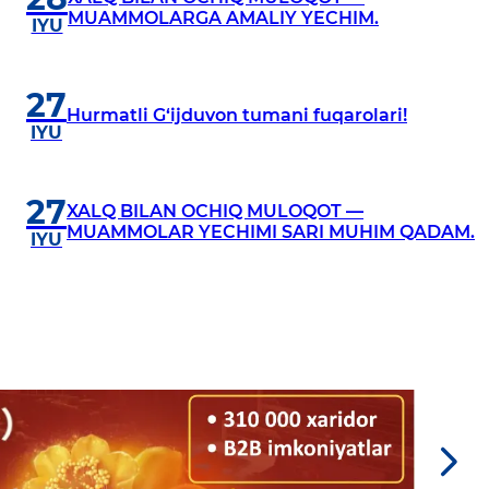
MUAMMOLARGA AMALIY YECHIM.
IYU
27
Hurmatli G‘ijduvon tumani fuqarolari!
IYU
27
XALQ BILAN OCHIQ MULOQOT —
MUAMMOLAR YECHIMI SARI MUHIM QADAM.
IYU