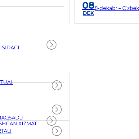
08
8-dekabr – O‘zbek
DEK
ISIDAGI
RTUAL
 MAQSADLI
SHGAN XIZMAT
TALI