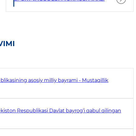
VIMI
likasining asosiy milliy bayrami - Mustaqillik
kiston Respublikasi Davlat bayrog‘i qabul qilingan