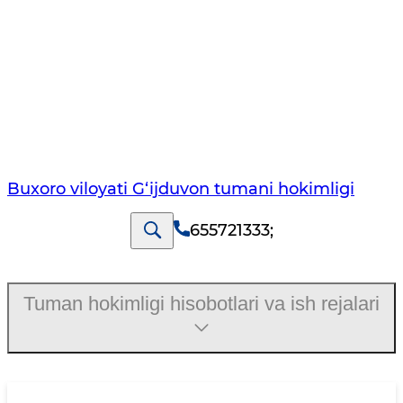
Buxoro viloyati G‘ijduvon tumani hokimligi
655721333
;
Tuman hokimligi hisobotlari va ish rejalari