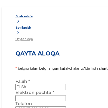
Bosh sahifa
Bog‘lanish
Qayta aloqa
QAYTA ALOQA
*
belgisi bilan belgilangan katakchalar to‘ldirilishi shart
F.I.Sh
*
Elektron pochta
*
Telefon