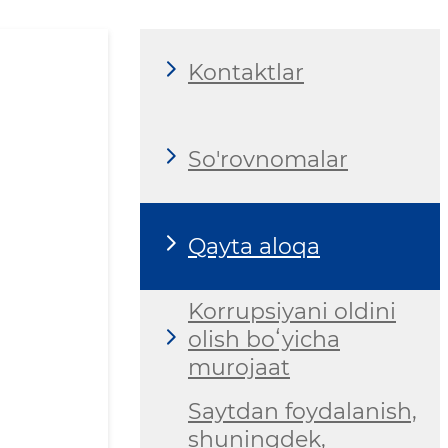
Kontaktlar
So'rovnomalar
Qayta aloqa
Korrupsiyani oldini
olish boʻyicha
murojaat
Saytdan foydalanish,
shuningdek,