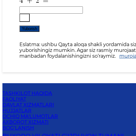
Yuborish
Eslatma: ushbu Qayta aloqa shakli yordamida siz 
yuborishingiz mumkin. Agar siz rasmiy murojaat,
manbadan foydalanishingizni so‘raymiz.
muroja
TASHKILOT HAQIDA
FAOLIYAT
DAVLAT XIZMATLARI
HUJJATLAR
OCHIQ MA'LUMOTLAR
AXBOROT XIZMATI
BOG‘LANISH
BUXORO VILOYATI G‘IJDUVON TUMANI