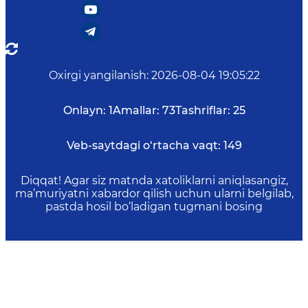
Oxirgi yangilanish
:
2026-08-04 19:05:22
Onlayn:
1
Amallar:
73
Tashriflar:
25
Veb-saytdagi o‘rtacha vaqt:
149
Diqqat! Agar siz matnda xatoliklarni aniqlasangiz,
ma’muriyatni xabardor qilish uchun ularni belgilab,
pastda hosil bo‘ladigan tugmani bosing