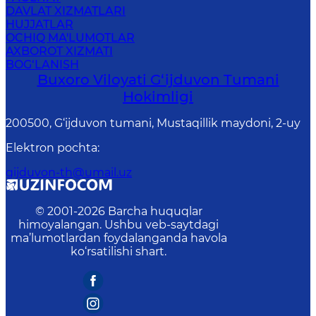
DAVLAT XIZMATLARI
HUJJATLAR
OCHIQ MA'LUMOTLAR
AXBOROT XIZMATI
BOG‘LANISH
Buxoro Viloyati G‘ijduvon Tumani
Hokimligi
200500, G‘ijduvon tumani, Mustaqillik maydoni, 2-uy
Elektron pochta
:
gijduvon-th@umail.uz
© 2001-
2026
Barcha huquqlar
himoyalangan. Ushbu veb-saytdagi
ma’lumotlardan foydalanganda havola
ko‘rsatilishi shart.