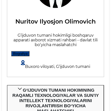
Nuritov Ilyosjon Olimovich
G‘ijduvon tumani hokimligi boshqaruv
apparati axborot xizmati rahbari - davlat tili
bo‘yicha maslahatchi
Biografiya
Buxoro viloyati, G‘ijduvon tumani
G‘IJDUVON TUMANI HOKIMINING
RAQAMLI TEXNOLOGIYALAR VA SUN’IY
INTELLEKT TEXNOLOGIYALARINI
RIVOJLANTIRISH BO‘YICHA