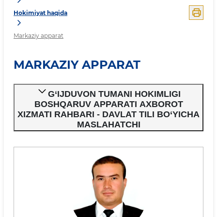
Hokimiyat haqida
Markaziy apparat
MARKAZIY APPARAT
G‘IJDUVON TUMANI HOKIMLIGI
BOSHQARUV APPARATI AXBOROT
XIZMATI RAHBARI - DAVLAT TILI BO‘YICHA
MASLAHATCHI