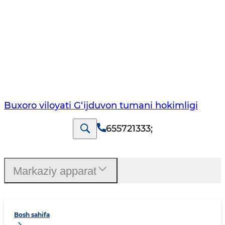
Buxoro viloyati G‘ijduvon tumani hokimligi
655721333
;
Markaziy apparat
Bosh sahifa