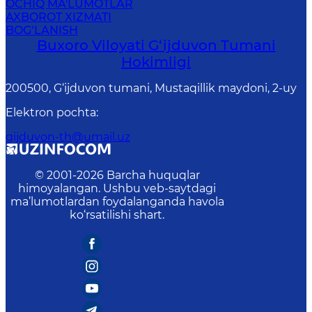
OCHIQ MA'LUMOTLAR
AXBOROT XIZMATI
BOG‘LANISH
Buxoro Viloyati G‘ijduvon Tumani
Hokimligi
200500, G‘ijduvon tumani, Mustaqillik maydoni, 2-uy
Elektron pochta
:
gijduvon-th@umail.uz
© 2001-
2026
Barcha huquqlar
himoyalangan. Ushbu veb-saytdagi
ma’lumotlardan foydalanganda havola
ko‘rsatilishi shart.