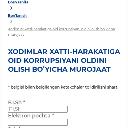
Bosh sahifa
Bog‘lanish
Xodimlar xatti-harakatiga oid korrupsiyani oldini olish boʻyicha
murojaat
XODIMLAR XATTI-HARAKATIGA
OID KORRUPSIYANI OLDINI
OLISH BOʻYICHA MUROJAAT
*
belgisi bilan belgilangan katakchalar to‘ldirilishi shart.
F.I.Sh
*
Elektron pochta
*