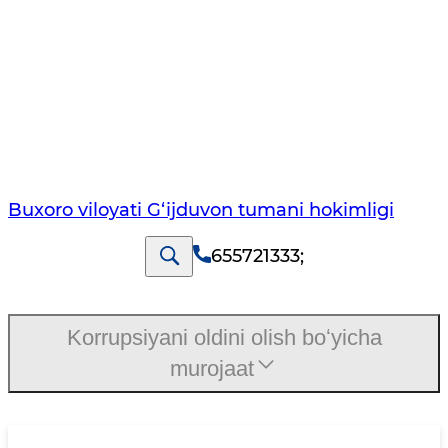
Buxoro viloyati G‘ijduvon tumani hokimligi
655721333
;
Korrupsiyani oldini olish boʻyicha
murojaat