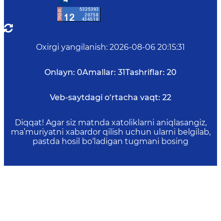
Oxirgi yangilanish
:
2026-08-06 20:15:31
Onlayn:
0
Amallar:
31
Tashriflar:
20
Veb-saytdagi o‘rtacha vaqt:
22
Diqqat! Agar siz matnda xatoliklarni aniqlasangiz,
ma’muriyatni xabardor qilish uchun ularni belgilab,
pastda hosil bo‘ladigan tugmani bosing