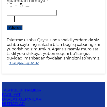
Spamdan himoya
*
Yuborish
Eslatma: ushbu Qayta aloqa shakli yordamida siz
ushbu saytning ishlashi bilan bog‘liq xabaringizni
yuborishingiz mumkin. Agar siz rasmiy murojaat,
taklif yoki shikoyat yubormoqchi bo‘lsangiz,
quyidagi manbadan foydalanishingizni so‘raymiz.
murojaat.gov.uz
TASHKILOT HAQIDA
FAOLIYAT
DAVLAT XIZMATLARI
HUJJATLAR