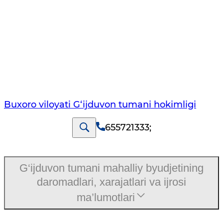
Buxoro viloyati G‘ijduvon tumani hokimligi
655721333
;
G‘ijduvon tumani mahalliy byudjetining
daromadlari, xarajatlari va ijrosi
ma’lumotlari