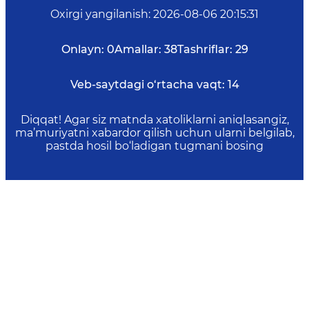
Oxirgi yangilanish
:
2026-08-06 20:15:31
Onlayn:
0
Amallar:
38
Tashriflar:
29
Veb-saytdagi o‘rtacha vaqt:
14
Diqqat! Agar siz matnda xatoliklarni aniqlasangiz,
ma’muriyatni xabardor qilish uchun ularni belgilab,
pastda hosil bo‘ladigan tugmani bosing