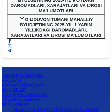
BYUDJETINING 2025-YIL 9 OYDAGI
DAROMADLARI, XARAJATLARI VA IJROSI
MA’LUMOTLARI
G‘IJDUVON TUMANI MAHALLIY
BYUDJETINING 2025-YIL 1-YARIM
YILLIKDAGI DAROMADLARI,
XARAJATLARI VA IJROSI MA’LUMOTLARI
TASHKILOT HAQIDA
FAOLIYAT
DAVLAT XIZMATLARI
HUJJATLAR
OCHIQ MA'LUMOTLAR
AXBOROT XIZMATI
BOG‘LANISH
Buxoro Viloyati G‘ijduvon Tumani