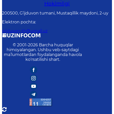
Hokimligi
200500, G‘ijduvon tumani, Mustaqillik maydoni, 2-uy
Elektron pochta
:
gijduvon-th@umail.uz
© 2001-
2026
Barcha huquqlar
himoyalangan. Ushbu veb-saytdagi
ma’lumotlardan foydalanganda havola
ko‘rsatilishi shart.