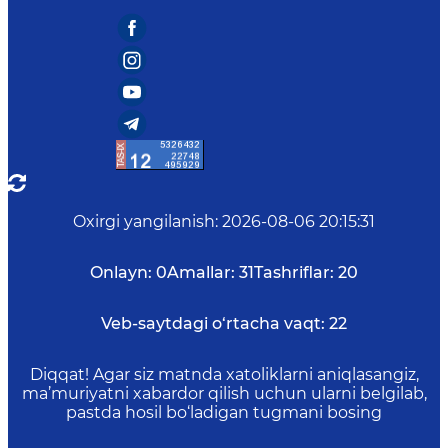
Oxirgi yangilanish
:
2026-08-06 20:15:31
Onlayn:
0
Amallar:
31
Tashriflar:
20
Veb-saytdagi o‘rtacha vaqt:
22
Diqqat! Agar siz matnda xatoliklarni aniqlasangiz,
ma’muriyatni xabardor qilish uchun ularni belgilab,
pastda hosil bo‘ladigan tugmani bosing