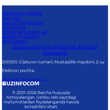
TASHKILOT HAQIDA
FAOLIYAT
DAVLAT XIZMATLARI
HUJJATLAR
OCHIQ MA'LUMOTLAR
AXBOROT XIZMATI
BOG‘LANISH
Buxoro Viloyati G‘ijduvon Tumani
Hokimligi
200500, G‘ijduvon tumani, Mustaqillik maydoni, 2-uy
Elektron pochta
:
gijduvon-th@umail.uz
© 2001-
2026
Barcha huquqlar
himoyalangan. Ushbu veb-saytdagi
ma’lumotlardan foydalanganda havola
ko‘rsatilishi shart.