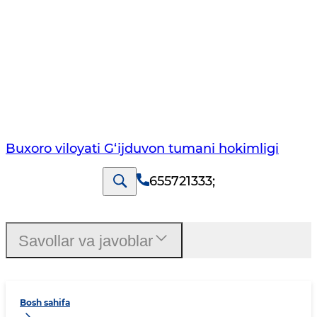
Buxoro viloyati G‘ijduvon tumani hokimligi
655721333
;
Savollar va javoblar
Bosh sahifa