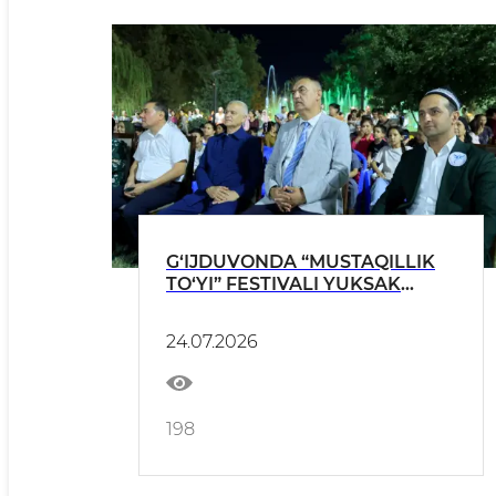
G‘IJDUVONDA “MUSTAQILLIK
TO‘YI” FESTIVALI YUKSAK
KO‘TARINKI RUHDA DAVOM
ETMOQDA.
24.07.2026
198