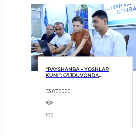
“PAYSHANBA – YOSHLAR
KUNI”: G‘IJDUVONDA
YOSHLARNING INNOVATSION
G‘OYALARI VA
23.07.2026
TASHABBUSLARI QO‘LLAB-
QUVVATLANMOQDA.
199