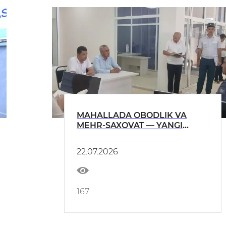
MAHALLADA OBODLIK VA
MEHR-SAXOVAT — YANGI
O‘ZBEKISTON
TARAQQIYOTINING AMALIY
22.07.2026
IFODASI.
167