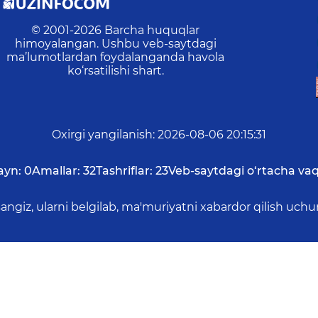
© 2001-
2026
Barcha huquqlar
himoyalangan. Ushbu veb-saytdagi
ma’lumotlardan foydalanganda havola
ko‘rsatilishi shart.
Oxirgi yangilanish
:
2026-08-06 20:15:31
ayn:
0
Amallar:
32
Tashriflar:
23
Veb-saytdagi o‘rtacha vaq
asangiz, ularni belgilab, ma'muriyatni xabardor qilish 