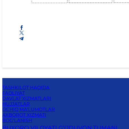
TASHKILOT HAQIDA
FAOLIYAT
DAVLAT XIZMATLARI
HUJJATLAR
OCHIQ MA'LUMOTLAR
AXBOROT XIZMATI
BOG‘LANISH
BUXORO VILOYATI G‘IJDUVON TUMANI