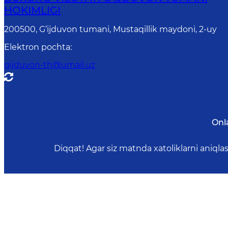
HOKIMLIGI
200500, G‘ijduvon tumani, Mustaqillik maydoni, 2-uy
Elektron pochta
:
gijduvon-th@umail.uz
Onl
Diqqat! Agar siz matnda xatoliklarni aniql