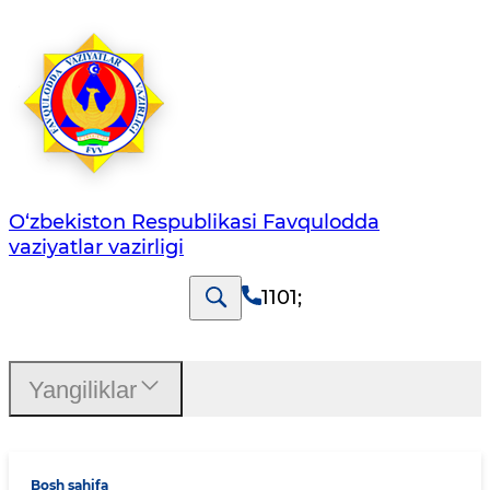
O‘zbеkistоn Rеspublikаsi Favqulodda
vaziyatlar vazirligi
1101
;
Yangiliklar
Bosh sahifa