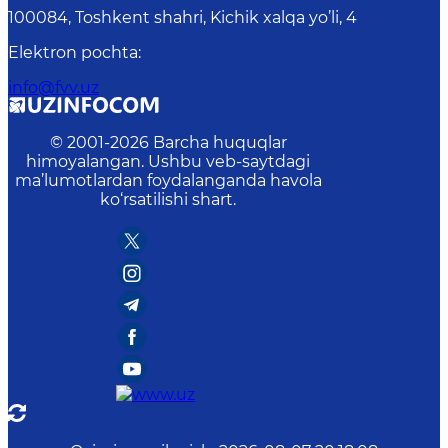
100084, Toshkent shahri, Kichik xalqa yo’li, 4
Elektron pochta
:
info@fvv.uz
© 2001-
2026
Barcha huquqlar
himoyalangan. Ushbu veb-saytdagi
ma’lumotlardan foydalanganda havola
ko‘rsatilishi shart.