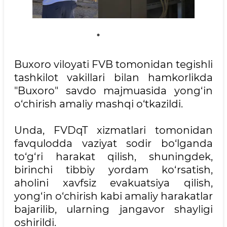
Buxoro viloyati FVB tomonidan tegishli
tashkilot vakillari bilan hamkorlikda
"Buxoro" savdo majmuasida yong‘in
o‘chirish amaliy mashqi o‘tkazildi.
Unda, FVDqT xizmatlari tomonidan
favqulodda vaziyat sodir bo‘lganda
to‘g‘ri harakat qilish, shuningdek,
birinchi tibbiy yordam ko‘rsatish,
aholini xavfsiz evakuatsiya qilish,
yong‘in o‘chirish kabi amaliy harakatlar
bajarilib, ularning jangavor shayligi
oshirildi.