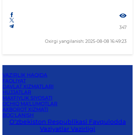
347
Oxirgi yangilanish: 2025-08-08 16:49:23
VAZIRLIK HAQIDA
FAOLIYAT
DAVLAT XIZMATLARI
HUJJATLAR
MAXFIYLIK SIYOSATI
OCHIQ MA'LUMOTLAR
AXBOROT XIZMATI
BOG‘LANISH
O‘zbеkistоn Rеspublikаsi Favqulodda
Vaziyatlar Vazirligi