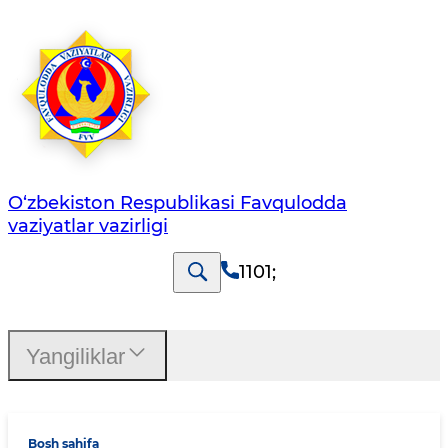
O‘zbеkistоn Rеspublikаsi Favqulodda
vaziyatlar vazirligi
1101
;
Yangiliklar
Bosh sahifa