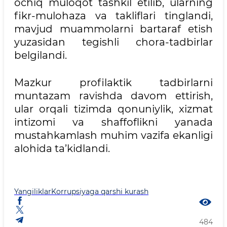
ochiq muloqot tashkil etilib, ularning
fikr-mulohaza va takliflari tinglandi,
mavjud muammolarni bartaraf etish
yuzasidan tegishli chora-tadbirlar
belgilandi.
Mazkur profilaktik tadbirlarni
muntazam ravishda davom ettirish,
ular orqali tizimda qonuniylik, xizmat
intizomi va shaffoflikni yanada
mustahkamlash muhim vazifa ekanligi
alohida ta’kidlandi.
Yangiliklar
Korrupsiyaga qarshi kurash
484