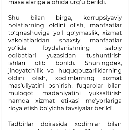
masalalariga alohida urg‘u berildi.
Shu bilan birga, korrupsiyaviy
holatlarning oldini olish, manfaatlar
to‘qnashuviga yo‘l qo‘ymaslik, xizmat
vakolatlaridan shaxsiy manfaatlar
yo‘lida foydalanishning salbiy
oqibatlari yuzasidan tushuntirish
ishlari olib borildi. Shuningdek,
jinoyatchilik va huquqbuzarliklarning
oldini olish, xodimlarning xizmat
mas’uliyatini oshirish, fuqarolar bilan
muloqot madaniyatini yuksaltirish
hamda xizmat etikasi me’yorlariga
rioya etish bo‘yicha tavsiyalar berildi.
Tadbirlar doirasida xodimlar bilan