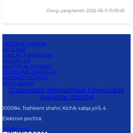
Oxirgi yangilanish: 2026-06-11 15:59:45
VAZIRLIK HAQIDA
FAOLIYAT
DAVLAT XIZMATLARI
HUJJATLAR
MAXFIYLIK SIYOSATI
OCHIQ MA'LUMOTLAR
AXBOROT XIZMATI
BOG‘LANISH
O‘zbеkistоn Rеspublikаsi Favqulodda
Vaziyatlar Vazirligi
100084, Toshkent shahri, Kichik xalqa yo’li, 4
Elektron pochta
:
info@fvv.uz