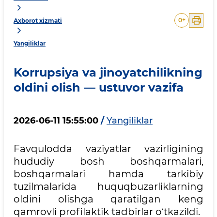
0
+
Axborot xizmati
Yangiliklar
Korrupsiya va jinoyatchilikning
oldini olish — ustuvor vazifa
2026-06-11 15:55:00
/
Yangiliklar
Favqulodda vaziyatlar vazirligining
hududiy bosh boshqarmalari,
boshqarmalari hamda tarkibiy
tuzilmalarida huquqbuzarliklarning
oldini olishga qaratilgan keng
qamrovli profilaktik tadbirlar o‘tkazildi.