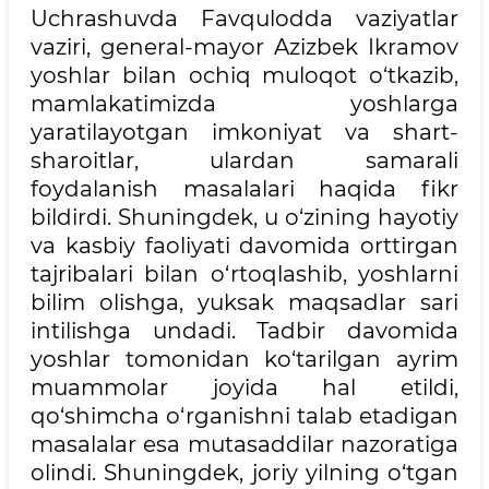
Uchrashuvda Favqulodda vaziyatlar
vaziri, general-mayor Azizbek Ikramov
yoshlar bilan ochiq muloqot o‘tkazib,
mamlakatimizda yoshlarga
yaratilayotgan imkoniyat va shart-
sharoitlar, ulardan samarali
foydalanish masalalari haqida fikr
bildirdi. Shuningdek, u o‘zining hayotiy
va kasbiy faoliyati davomida orttirgan
tajribalari bilan o‘rtoqlashib, yoshlarni
bilim olishga, yuksak maqsadlar sari
intilishga undadi. Tadbir davomida
yoshlar tomonidan ko‘tarilgan ayrim
muammolar joyida hal etildi,
qo‘shimcha o‘rganishni talab etadigan
masalalar esa mutasaddilar nazoratiga
olindi. Shuningdek, joriy yilning o‘tgan