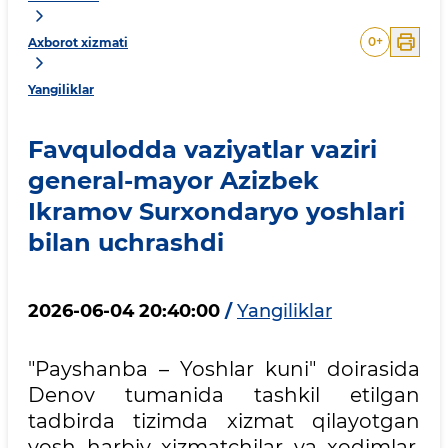
0
+
Axborot xizmati
Yangiliklar
Favqulodda vaziyatlar vaziri
general-mayor Azizbek
Ikramov Surxondaryo yoshlari
bilan uchrashdi
2026-06-04 20:40:00
/
Yangiliklar
"Payshanba – Yoshlar kuni" doirasida
Denov tumanida tashkil etilgan
tadbirda tizimda xizmat qilayotgan
yosh harbiy xizmatchilar va xodimlar,