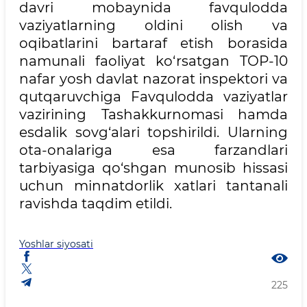
davri mobaynida favqulodda
vaziyatlarning oldini olish va
oqibatlarini bartaraf etish borasida
namunali faoliyat ko‘rsatgan TOP-10
nafar yosh davlat nazorat inspektori va
qutqaruvchiga Favqulodda vaziyatlar
vazirining Tashakkurnomasi hamda
esdalik sovg‘alari topshirildi. Ularning
ota-onalariga esa farzandlari
tarbiyasiga qo‘shgan munosib hissasi
uchun minnatdorlik xatlari tantanali
ravishda taqdim etildi.
Yoshlar siyosati
225