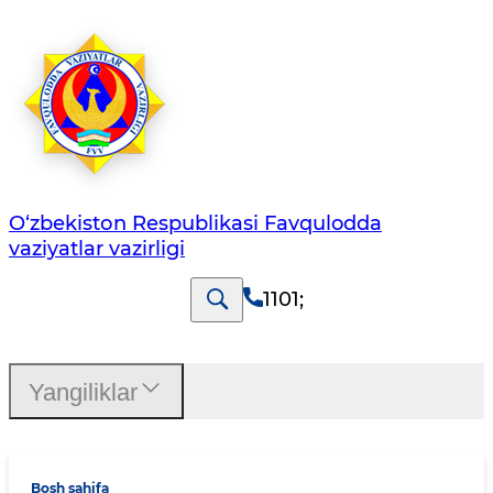
O‘zbеkistоn Rеspublikаsi Favqulodda
vaziyatlar vazirligi
1101
;
Yangiliklar
Bosh sahifa