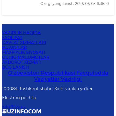
Oxirgi yangilanish: 2026-06-05 11:36:10
VAZIRLIK HAQIDA
FAOLIYAT
DAVLAT XIZMATLARI
HUJJATLAR
MAXFIYLIK SIYOSATI
OCHIQ MA'LUMOTLAR
AXBOROT XIZMATI
BOG‘LANISH
O‘zbеkistоn Rеspublikаsi Favqulodda
Vaziyatlar Vazirligi
100084, Toshkent shahri, Kichik xalqa yo’li, 4
Elektron pochta
:
info@fvv.uz