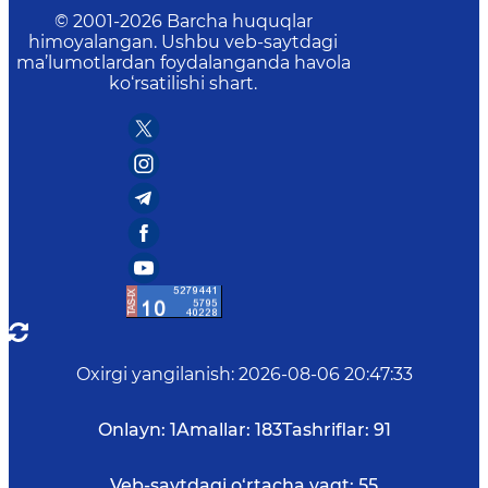
© 2001-
2026
Barcha huquqlar
himoyalangan. Ushbu veb-saytdagi
ma’lumotlardan foydalanganda havola
ko‘rsatilishi shart.
Oxirgi yangilanish
:
2026-08-06 20:47:33
Onlayn:
1
Amallar:
183
Tashriflar:
91
Veb-saytdagi o‘rtacha vaqt:
55